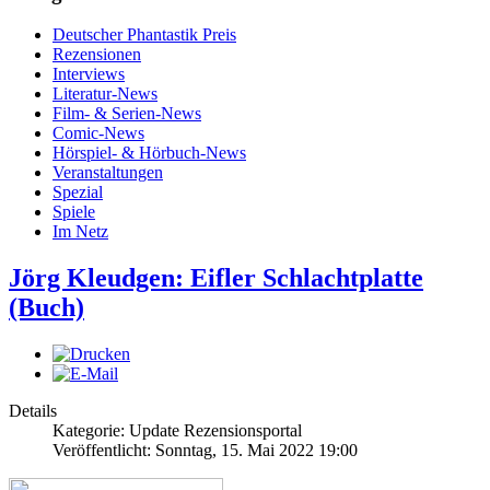
Deutscher Phantastik Preis
Rezensionen
Interviews
Literatur-News
Film- & Serien-News
Comic-News
Hörspiel- & Hörbuch-News
Veranstaltungen
Spezial
Spiele
Im Netz
Jörg Kleudgen: Eifler Schlachtplatte
(Buch)
Details
Kategorie: Update Rezensionsportal
Veröffentlicht: Sonntag, 15. Mai 2022 19:00