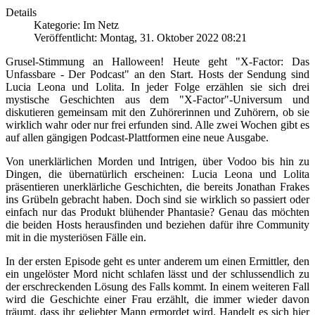
Details
Kategorie: Im Netz
Veröffentlicht: Montag, 31. Oktober 2022 08:21
Grusel-Stimmung an Halloween! Heute geht "X-Factor: Das
Unfassbare - Der Podcast" an den Start. Hosts der Sendung sind
Lucia Leona und Lolita. In jeder Folge erzählen sie sich drei
mystische Geschichten aus dem "X-Factor"-Universum und
diskutieren gemeinsam mit den Zuhörerinnen und Zuhörern, ob sie
wirklich wahr oder nur frei erfunden sind. Alle zwei Wochen gibt es
auf allen gängigen Podcast-Plattformen eine neue Ausgabe.
Von unerklärlichen Morden und Intrigen, über Vodoo bis hin zu
Dingen, die übernatürlich erscheinen: Lucia Leona und Lolita
präsentieren unerklärliche Geschichten, die bereits Jonathan Frakes
ins Grübeln gebracht haben. Doch sind sie wirklich so passiert oder
einfach nur das Produkt blühender Phantasie? Genau das möchten
die beiden Hosts herausfinden und beziehen dafür ihre Community
mit in die mysteriösen Fälle ein.
In der ersten Episode geht es unter anderem um einen Ermittler, den
ein ungelöster Mord nicht schlafen lässt und der schlussendlich zu
der erschreckenden Lösung des Falls kommt. In einem weiteren Fall
wird die Geschichte einer Frau erzählt, die immer wieder davon
träumt, dass ihr geliebter Mann ermordet wird. Handelt es sich hier