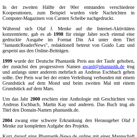
In der zweiten Hälfte der 90er entstanden verschiedene
Kooperationen, zum Beispiel wurden viele Nachrichten in
Computer-Magazinen von Carsten Scheibe nachgedruckt.
Während sich Olaf J. Menke auf die Internet-Aktivitäten
konzentrierte, gab es ab
1998
für einige Jahre noch einmal eine
gedruckte Ausgabe im Format Din A4 unter dem Titel
"fantasticReaderNews", redaktionell betreut von Guido Latz und
gespeist aus den Online-Beiträgen.
1999
wurde der Deutsche Phantastik Preis aus der Taufe gehoben,
der zunächst den progressiven Namen
award@phantastik.de
trug
und anfangs unter anderem mehrfach an Andreas Eschbach gehen
sollte. Der Preis war bei der ersten Verleihung verbunden mit einem
Grundstück auf dem Mond und beim zweiten Mal mit einem
Grundstück auf dem Mars.
Um das Jahr
2000
erschien eine Anthologie mit Geschichten von
Andreas Eschbach, Martin Kay und anderen. Das Buch trug als
Titel den Domain-Namen phantastik.de.
2004
zwang eine schwere Erkrankung den Herausgeber Olaf J
Menke zur kompletten Aufgabe des Projekts.
Kurz darauf ging Phantastik-News.de online mit einer Mannschaft