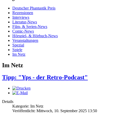
Deutscher Phantastik Preis
Rezensionen
Interviews
Literatur-News
Film- & Serien-News
Comic-News
Hörspiel- & Hörbuch-News
Veranstaltungen
Spezial
Spiele
Im Netz
Im Netz
Tipp: "Yps - der Retro-Podcast"
Details
Kategorie: Im Netz
Veröffentlicht: Mittwoch, 10. September 2025 13:50