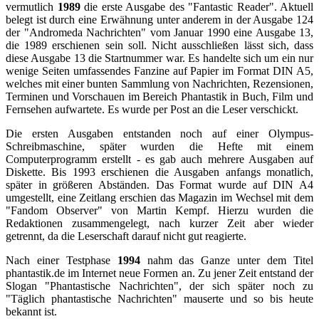
vermutlich
1989
die erste Ausgabe des "Fantastic Reader". Aktuell
belegt ist durch eine Erwähnung unter anderem in der Ausgabe 124
der "Andromeda Nachrichten" vom Januar 1990 eine Ausgabe 13,
die 1989 erschienen sein soll. Nicht ausschließen lässt sich, dass
diese Ausgabe 13 die Startnummer war. Es handelte sich um ein nur
wenige Seiten umfassendes Fanzine auf Papier im Format DIN A5,
welches mit einer bunten Sammlung von Nachrichten, Rezensionen,
Terminen und Vorschauen im Bereich Phantastik in Buch, Film und
Fernsehen aufwartete. Es wurde per Post an die Leser verschickt.
Die ersten Ausgaben entstanden noch auf einer Olympus-
Schreibmaschine, später wurden die Hefte mit einem
Computerprogramm erstellt - es gab auch mehrere Ausgaben auf
Diskette. Bis 1993 erschienen die Ausgaben anfangs monatlich,
später in größeren Abständen. Das Format wurde auf DIN A4
umgestellt, eine Zeitlang erschien das Magazin im Wechsel mit dem
"Fandom Observer" von Martin Kempf. Hierzu wurden die
Redaktionen zusammengelegt, nach kurzer Zeit aber wieder
getrennt, da die Leserschaft darauf nicht gut reagierte.
Nach einer Testphase
1994
nahm das Ganze unter dem Titel
phantastik.de im Internet neue Formen an. Zu jener Zeit entstand der
Slogan "Phantastische Nachrichten", der sich später noch zu
"Täglich phantastische Nachrichten" mauserte und so bis heute
bekannt ist.