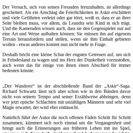
Der Versuch, sich von seinen Freunden fernzuhalten, ist allerdings
gescheitert. Als ein Anschlag die Feierlichkeiten in Askir erschüttert
und viele Gefährten verletzt oder gar tötet, weiß er, dass er an ihrer
Seite bleiben muss, vor allem, da Leandra sein Kind in sich trägt.
Und die Kameraden wissen auch, dass sie den Gegenspieler nur auf
eine Art und Weise aufhalten können: Sie müssen ihn auf eigenem
Terrain herausfordern und stellen, wenn sie ihm Einhalt gebieten
wollen - etwas anderes kommt nun nicht mehr in Frage.
Deshalb bricht eine kleine Schar der engsten Getreuen auf, um sich
in Feindesland zu wagen und ins Herz der Dunkelheit vorzustoßen,
auch wenn das für einige von ihnen einen Abschied für immer
bedeuten könnte.
„Der Wanderer“ ist der abschließende Band der „Askir“-Saga.
Richard Schwartz lässt sich aber schon wie in den Bänden davor
nicht von seinem Tempo und seiner Erzählweise abbringen, denn
wer jetzt epische Schlachten mit unzähligen Männern und sehr viel
Magie erwartet, der wird eher enttäuscht.
Natürlich führt der Autor die noch offenen Fäden Schritt für Schritt
zusammen, kümmert sich noch einmal um die Vergangenheit und
bringt auch die Erinnerungen aus früheren Leben mit ins Spiel,