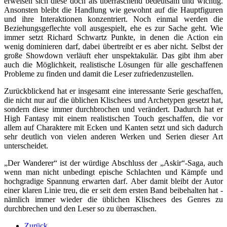
erweisen sich diese doch als überraschend bedeutsam und wichtig.
Ansonsten bleibt die Handlung wie gewohnt auf die Hauptfiguren
und ihre Interaktionen konzentriert. Noch einmal werden die
Beziehungsgeflechte voll ausgespielt, ehe es zur Sache geht. Wie
immer setzt Richard Schwartz Punkte, in denen die Action ein
wenig dominieren darf, dabei übertreibt er es aber nicht. Selbst der
große Showdown verläuft eher unspektakulär. Das gibt ihm aber
auch die Möglichkeit, realistische Lösungen für alle geschaffenen
Probleme zu finden und damit die Leser zufriedenzustellen.
Zurückblickend hat er insgesamt eine interessante Serie geschaffen,
die nicht nur auf die üblichen Klischees und Archetypen gesetzt hat,
sondern diese immer durchbrochen und verändert. Dadurch hat er
High Fantasy mit einem realistischen Touch geschaffen, die vor
allem auf Charaktere mit Ecken und Kanten setzt und sich dadurch
sehr deutlich von vielen anderen Werken und Serien dieser Art
unterscheidet.
„Der Wanderer“ ist der würdige Abschluss der „Askir“-Saga, auch
wenn man nicht unbedingt epische Schlachten und Kämpfe und
hochgradige Spannung erwarten darf. Aber damit bleibt der Autor
einer klaren Linie treu, die er seit dem ersten Band beibehalten hat -
nämlich immer wieder die üblichen Klischees des Genres zu
durchbrechen und den Leser so zu überraschen.
Zurück