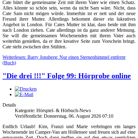
Cate hütet die gemeinsame Zeit mit ihrem Vater wie einen Schatz.
Alles könnte so schön sein, wenn da nicht Sam wäre. Nicht, dass
Cate Sam nicht mögen würde. Immerhin ist er nett und der neue
Freund ihrer Mutter. Allerdings bekommt dieser ein lukratives
Angebot in London. Für Cates Mutter ist klar, dass beide mit ihm
nach London ziehen. Cate allerdings ist da ganz anderer Meinung.
Sie will die gemeinsamen Wochenenden mit ihrem Vater auch
weiterhin genießen, da er ihre kreative Seite zum Vorschein bringt.
Cate steht zwischen den Stühlen.
Weiterlesen: Barry Jonsberg: Nur einen Sternenhimmel entfernt
(Buch)
"Die drei !!!" Folge 99: Hörprobe online
Details
Kategorie: Hörspiel- & Hörbuch-News
Veröffentlicht: Donnerstag, 06. August 2026 07:10
Endlich Urlaub! Kim, Franzi und Marie verbringen ein langes
Wochenende im Camper-Van am Höllensee und freuen sich auf eine
entspannte Zeit. Doch dann treffen sie auf den etwas verrückten