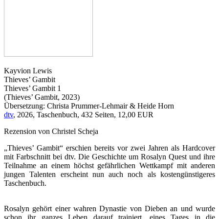
Kayvion Lewis
Thieves’ Gambit
Thieves’ Gambit 1
(Thieves’ Gambit, 2023)
Übersetzung: Christa Prummer-Lehmair & Heide Horn
dtv
, 2026, Taschenbuch, 432 Seiten, 12,00 EUR
Rezension von Christel Scheja
„Thieves’ Gambit“ erschien bereits vor zwei Jahren als Hardcover
mit Farbschnitt bei dtv. Die Geschichte um Rosalyn Quest und ihre
Teilnahme an einem höchst gefährlichen Wettkampf mit anderen
jungen Talenten erscheint nun auch noch als kostengünstigeres
Taschenbuch.
Rosalyn gehört einer wahren Dynastie von Dieben an und wurde
schon ihr ganzes Leben darauf trainiert, eines Tages in die