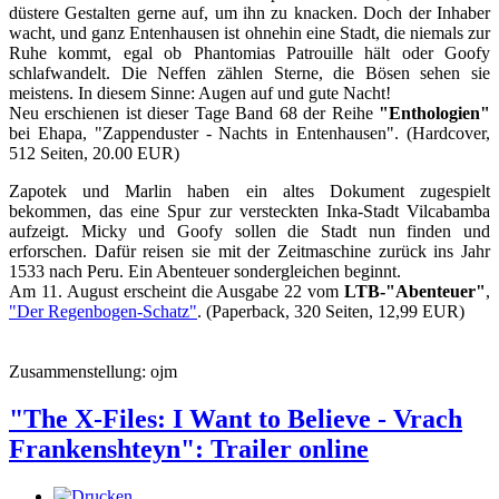
düstere Gestalten gerne auf, um ihn zu knacken. Doch der Inhaber
wacht, und ganz Entenhausen ist ohnehin eine Stadt, die niemals zur
Ruhe kommt, egal ob Phantomias Patrouille hält oder Goofy
schlafwandelt. Die Neffen zählen Sterne, die Bösen sehen sie
meistens. In diesem Sinne: Augen auf und gute Nacht!
Neu erschienen ist dieser Tage Band 68 der Reihe
"Enthologien"
bei Ehapa, "Zappenduster - Nachts in Entenhausen". (Hardcover,
512 Seiten, 20.00 EUR)
Zapotek und Marlin haben ein altes Dokument zugespielt
bekommen, das eine Spur zur versteckten Inka-Stadt Vilcabamba
aufzeigt. Micky und Goofy sollen die Stadt nun finden und
erforschen. Dafür reisen sie mit der Zeitmaschine zurück ins Jahr
1533 nach Peru. Ein Abenteuer sondergleichen beginnt.
Am 11. August erscheint die Ausgabe 22 vom
LTB-"Abenteuer"
,
"Der Regenbogen-Schatz"
. (Paperback, 320 Seiten, 12,99 EUR)
Zusammenstellung: ojm
"The X-Files: I Want to Believe - Vrach
Frankenshteyn": Trailer online