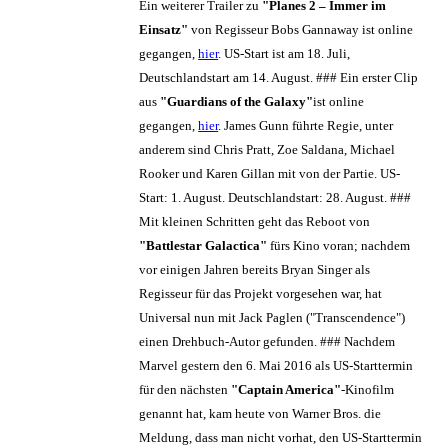
Ein weiterer Trailer zu
"Planes 2 – Immer im
Einsatz"
von Regisseur Bobs Gannaway ist online
gegangen,
hier
. US-Start ist am 18. Juli,
Deutschlandstart am 14. August. ### Ein erster Clip
aus
"Guardians of the Galaxy"
ist online
gegangen,
hier
. James Gunn führte Regie, unter
anderem sind Chris Pratt, Zoe Saldana, Michael
Rooker und Karen Gillan mit von der Partie. US-
Start: 1. August. Deutschlandstart: 28. August. ###
Mit kleinen Schritten geht das Reboot von
"Battlestar Galactica"
fürs Kino voran; nachdem
vor einigen Jahren bereits Bryan Singer als
Regisseur für das Projekt vorgesehen war, hat
Universal nun mit Jack Paglen ("Transcendence")
einen Drehbuch-Autor gefunden. ### Nachdem
Marvel gestern den 6. Mai 2016 als US-Starttermin
für den nächsten
"Captain America"
-Kinofilm
genannt hat, kam heute von Warner Bros. die
Meldung, dass man nicht vorhat, den US-Starttermin