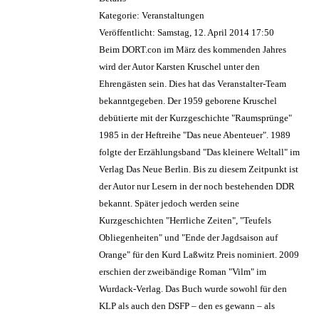
Kategorie: Veranstaltungen
Veröffentlicht: Samstag, 12. April 2014 17:50
Beim DORT.con im März des kommenden Jahres
wird der Autor Karsten Kruschel unter den
Ehrengästen sein. Dies hat das Veranstalter-Team
bekanntgegeben. Der 1959 geborene Kruschel
debütierte mit der Kurzgeschichte "Raumsprünge"
1985 in der Heftreihe "Das neue Abenteuer". 1989
folgte der Erzählungsband "Das kleinere Weltall" im
Verlag Das Neue Berlin. Bis zu diesem Zeitpunkt ist
der Autor nur Lesern in der noch bestehenden DDR
bekannt. Später jedoch werden seine
Kurzgeschichten "Herrliche Zeiten", "Teufels
Obliegenheiten" und "Ende der Jagdsaison auf
Orange" für den Kurd Laßwitz Preis nominiert. 2009
erschien der zweibändige Roman "Vilm" im
Wurdack-Verlag. Das Buch wurde sowohl für den
KLP als auch den DSFP – den es gewann – als