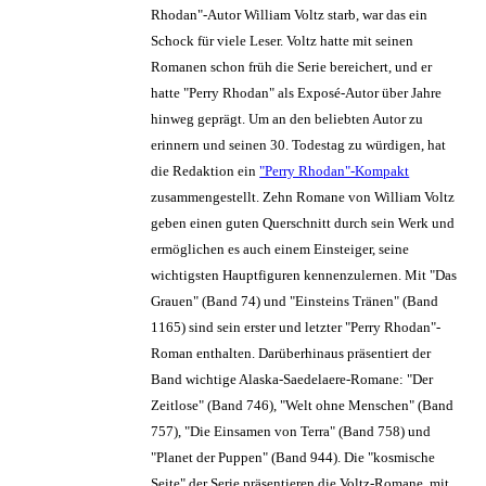
Rhodan"-Autor William Voltz starb, war das ein
Schock für viele Leser. Voltz hatte mit seinen
Romanen schon früh die Serie bereichert, und er
hatte "Perry Rhodan" als Exposé-Autor über Jahre
hinweg geprägt. Um an den beliebten Autor zu
erinnern und seinen 30. Todestag zu würdigen, hat
die Redaktion ein
"Perry Rhodan"-Kompakt
zusammengestellt. Zehn Romane von William Voltz
geben einen guten Querschnitt durch sein Werk und
ermöglichen es auch einem Einsteiger, seine
wichtigsten Hauptfiguren kennenzulernen. Mit "Das
Grauen" (Band 74) und "Einsteins Tränen" (Band
1165) sind sein erster und letzter "Perry Rhodan"-
Roman enthalten. Darüberhinaus präsentiert der
Band wichtige Alaska-Saedelaere-Romane: "Der
Zeitlose" (Band 746), "Welt ohne Menschen" (Band
757), "Die Einsamen von Terra" (Band 758) und
"Planet der Puppen" (Band 944). Die "kosmische
Seite" der Serie präsentieren die Voltz-Romane, mit