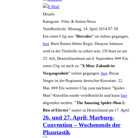
Details
Kategorie: Film- & Serien-News
Veröffentlicht: Montag, 14. April 2014 07:59
Ein erster Clip aus
"Hercules"
ist online gegangen,
hier
. Brett Ratner führte Regie, Dwayne Johnson
wird in der Titelrolle zu sehen sein. US-Start ist am
25. Juli, Deutschlandstart am 4. September. ### Ein
erster Clip ist auch zu
"X-Men: Zukunft ist
Vergangenheit"
online gegangen,
hier
. Bryan
Singer ist der Regisseur, deutscher Kinostart: 22.
Mai. ### Ein weiterer Clip zum nächsten "Spider-
Man"-Kinofilm wurde veröffentlicht und kann
hier
abgerufen werden.
"The Amazing Spider-Man 2:
Rise of Electro"
startet in Deutschland am 17. April.
26. und 27. April: Marburg-
Convention – Wochenende der
Phantastik