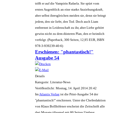
trifft er auf die Vampirin Rafaela. Sie spürt vom
ersten Augenblick an eine starke Anziehungskraft,
aber selbst ihresgleichen meiden sie, denn sie bringt
jedem, den sie liebt, den Tod. Doch auch Liam
entbrennt in Leidenschaft zu ihr, aber Liebe gehört
gewiss nicht zu dem düsteren Plan, den er heimlich
verfolgt. (Paperback, 300 Seiten, 12,95 EUR, ISBN
978-3-939239-40-6)
Erschienen: "phantastisch!"
Ausgabe 54
Details
Kategorie: Literatur-News
Veröffentlicht: Montag, 14. April 2014 20:42
Im
Atlantis Verlag
ist die Print-Ausgabe 54 der
"phantastisch!" erschienen. Unter der Chefredaktion
von Klaus Bollhöfener erscheint die Zeitschrift alle
drei Monate (diesmal mit 80 Seiten Umfang,