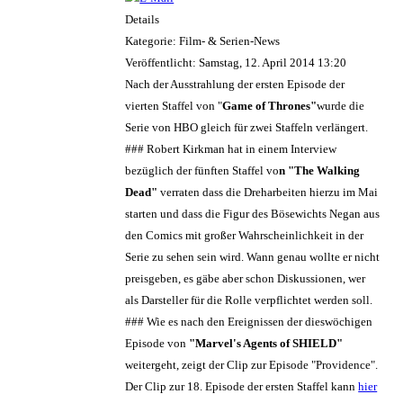
Details
Kategorie: Film- & Serien-News
Veröffentlicht: Samstag, 12. April 2014 13:20
Nach der Ausstrahlung der ersten Episode der
vierten Staffel von "
Game of Thrones"
wurde die
Serie von HBO gleich für zwei Staffeln verlängert.
### Robert Kirkman hat in einem Interview
bezüglich der fünften Staffel vo
n "The Walking
Dead"
verraten dass die Dreharbeiten hierzu im Mai
starten und dass die Figur des Bösewichts Negan aus
den Comics mit großer Wahrscheinlichkeit in der
Serie zu sehen sein wird. Wann genau wollte er nicht
preisgeben, es gäbe aber schon Diskussionen, wer
als Darsteller für die Rolle verpflichtet werden soll.
### Wie es nach den Ereignissen der dieswöchigen
Episode von
"Marvel's Agents of SHIELD"
weitergeht, zeigt der Clip zur Episode "Providence".
Der Clip zur 18. Episode der ersten Staffel kann
hier