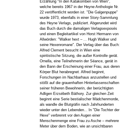
Erzählung "In den Katakomben von Wien",
welche bereits 1967 in der Heyne Anthologie Nr.
22 veröffentlicht worden ist. "Die Galgenpuppe"
wurde 1973, ebenfalls in einer Story-Sammlung
des Heyne Verlags, publiziert. Abgerundet wird
das Buch durch die damaligen Verlagsexposés
und einen Begleitartikel von Horst Hermann von
Allwörden: "Walker hext – ... Hugh Walker und
seine Hexenromane". Der Verlag über das Buch:
Alfred Clement besucht in Wien eine
spiritistische Sitzung, die außer Kontrolle gerät.
Ornella, eine Teilnehmerin der Séance, gerät in
den Bann der Erscheinung einer Frau, aus deren
Körper Blut herabregnet. Alfred beginnt,
Forschungen im Nachbarhaus anzustellen und
stößt auf die grauenhaften Hinterlassenschaften
seiner früheren Bewohnerin, der berüchtigten
Adligen Erzsébeth Báthory. Zur gleichen Zeit
beginnt eine Serie bestialischer Mädchenmorde,
als wandle die Blutgräfin nach Jahrhunderten
wieder unter den Lebenden... In "Die Tochter der
Hexe" verbrennt vor den Augen einer
Menschenmenge eine Frau zu Asche – mehrere
Meter über dem Boden, wie an unsichtbaren