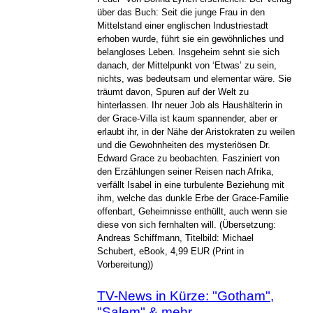
über das Buch: Seit die junge Frau in den
Mittelstand einer englischen Industriestadt
erhoben wurde, führt sie ein gewöhnliches und
belangloses Leben. Insgeheim sehnt sie sich
danach, der Mittelpunkt von ‘Etwas’ zu sein,
nichts, was bedeutsam und elementar wäre. Sie
träumt davon, Spuren auf der Welt zu
hinterlassen. Ihr neuer Job als Haushälterin in
der Grace-Villa ist kaum spannender, aber er
erlaubt ihr, in der Nähe der Aristokraten zu weilen
und die Gewohnheiten des mysteriösen Dr.
Edward Grace zu beobachten. Fasziniert von
den Erzählungen seiner Reisen nach Afrika,
verfällt Isabel in eine turbulente Beziehung mit
ihm, welche das dunkle Erbe der Grace-Familie
offenbart, Geheimnisse enthüllt, auch wenn sie
diese von sich fernhalten will. (Übersetzung:
Andreas Schiffmann, Titelbild: Michael
Schubert, eBook, 4,99 EUR (Print in
Vorbereitung))
TV-News in Kürze: "Gotham",
"Salem" & mehr