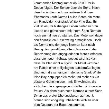
kommenden Montag immer ab 22.00 Uhr in
Doppelfolgen. Der Sender über die Serie: Nach
dem tragischen und mysteriösen Tod ihres
Ehemanns kauft Norma Louise Bates ein Motel
am Rande der Kleinstadt White Pine Bay. Ihr
Ziel ist es, ihr bisheriges Leben hinter sich zu
lassen und gemeinsam mit ihrem Sohn Norman
noch einmal neu zu starten. Das Motel soll dabei
den finanziellen Aufschwung ermöglichen. Doch
als Norma und der junge Norman kurz nach
Bezug des gewaltigen, alten Hauses und der
Renovierung des angegliederten Motels erfahren,
dass ein neuer Highway gebaut wird, ist klar,
dass ihr Plan nicht aufgeht. Ihr Motel wird bald
am Rande einer stillgelegten Landstraße liegen.
Und auch die scheinbar malerische Stadt White
Pine Bay entpuppt sich mehr und mehr als Ort
düsterer Geheimnisse – mit Einwohnern, die
sich über die zugezogenen Städter nicht gerade
freuen. Als dann auch noch Normas älterer Sohn
Dylan aus erster Ehe ungebeten auftaucht,
brauen sich endgültig unheilvolle Wolken über
dem Neustart der Bates zusammen.