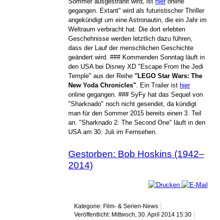
Sommer ausgestrahlt wird, ist
hier
online
gegangen. Extant" wird als futuristischer Thriller
angekündigt um eine Astronautin, die ein Jahr im
Weltraum verbracht hat. Die dort erlebten
Geschehnisse werden letztlich dazu führen,
dass der Lauf der menschlichen Geschichte
geändert wird. ### Kommenden Sonntag läuft in
den USA bei Disney XD "Escape From the Jedi
Temple" aus der Reihe
"LEGO Star Wars: The
New Yoda Chronicles"
. Ein Trailer ist
hier
online gegangen. ### SyFy hat das Sequel von
"Sharknado" noch nicht gesendet, da kündigt
man für den Sommer 2015 bereits einen 3. Teil
an. "Sharknado 2: The Second One" läuft in den
USA am 30. Juli im Fernsehen.
Gestorben: Bob Hoskins (1942–
2014)
Kategorie: Film- & Serien-News
Veröffentlicht: Mittwoch, 30. April 2014 15:30