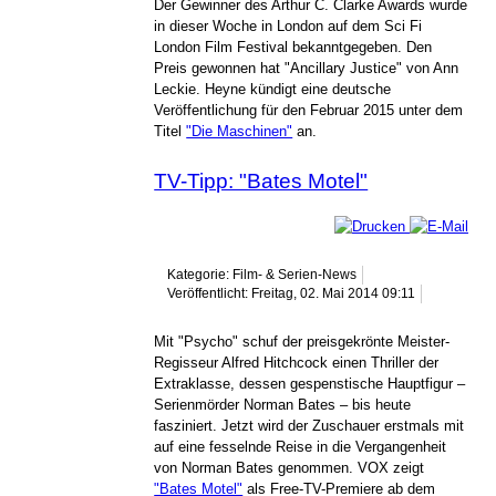
Der Gewinner des Arthur C. Clarke Awards wurde
in dieser Woche in London auf dem Sci Fi
London Film Festival bekanntgegeben. Den
Preis gewonnen hat "Ancillary Justice" von Ann
Leckie. Heyne kündigt eine deutsche
Veröffentlichung für den Februar 2015 unter dem
Titel
"Die Maschinen"
an.
TV-Tipp: "Bates Motel"
Kategorie: Film- & Serien-News
Veröffentlicht: Freitag, 02. Mai 2014 09:11
Mit "Psycho" schuf der preisgekrönte Meister-
Regisseur Alfred Hitchcock einen Thriller der
Extraklasse, dessen gespenstische Hauptfigur –
Serienmörder Norman Bates – bis heute
fasziniert. Jetzt wird der Zuschauer erstmals mit
auf eine fesselnde Reise in die Vergangenheit
von Norman Bates genommen. VOX zeigt
"Bates Motel"
als Free-TV-Premiere ab dem