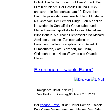
Hobbit: Die Schlacht der Fünf Heere" trägt. Der
Film hieß bisher "Der Hobbit: Hin und zurück"
und startet in Deutschland am 10. Dezember.
Die Trilogie erzählt eine Geschichte in Mittelerde
60 Jahre vor "Der Herr der Ringe". Ian McKellen
ist wieder als Gandalf der Graue dabei, und
Martin Freeman spielt die Rolle des Titelhelden
Bilbo Beutlin. Als Thorin Eichenschild ist Richard
Armitage zu sehen. Zur internationalen
Besetzung zählen Evangeline Lilly, Benedict
Cumberbatch, Cate Blanchett, Ian Holm,
Christopher Lee, Hugo Weaving und Orlando
Bloom.
Erschienen: "Isabels Feuer"
Kategorie: Literatur-News
Veröffentlicht: Dienstag, 06. Mai 2014 12:49
Bei
Voodoo Press
ist der Horror-Roman "Isabels
Feuer" von Donna Lynch erschienen. Der Verlag