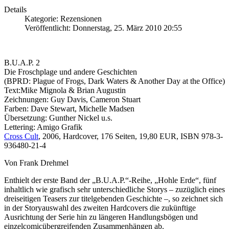
Details
Kategorie: Rezensionen
Veröffentlicht: Donnerstag, 25. März 2010 20:55
B.U.A.P. 2
Die Froschplage und andere Geschichten
(BPRD: Plague of Frogs, Dark Waters & Another Day at the Office)
Text:Mike Mignola & Brian Augustin
Zeichnungen: Guy Davis, Cameron Stuart
Farben: Dave Stewart, Michelle Madsen
Übersetzung: Gunther Nickel u.s.
Lettering: Amigo Grafik
Cross Cult
, 2006, Hardcover, 176 Seiten, 19,80 EUR, ISBN 978-3-
936480-21-4
Von Frank Drehmel
Enthielt der erste Band der „B.U.A.P.“-Reihe, „Hohle Erde“, fünf
inhaltlich wie grafisch sehr unterschiedliche Storys – zuzüglich eines
dreiseitigen Teasers zur titelgebenden Geschichte –, so zeichnet sich
in der Storyauswahl des zweiten Hardcovers die zukünftige
Ausrichtung der Serie hin zu längeren Handlungsbögen und
einzelcomicübergreifenden Zusammenhängen ab.