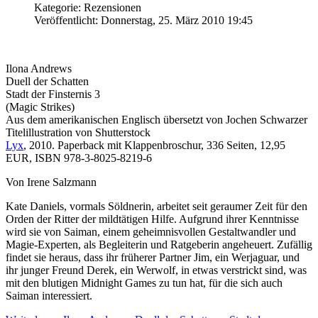
Kategorie: Rezensionen
Veröffentlicht: Donnerstag, 25. März 2010 19:45
Ilona Andrews
Duell der Schatten
Stadt der Finsternis 3
(Magic Strikes)
Aus dem amerikanischen Englisch übersetzt von Jochen Schwarzer
Titelillustration von Shutterstock
Lyx
, 2010. Paperback mit Klappenbroschur, 336 Seiten, 12,95
EUR, ISBN 978-3-8025-8219-6
Von Irene Salzmann
Kate Daniels, vormals Söldnerin, arbeitet seit geraumer Zeit für den
Orden der Ritter der mildtätigen Hilfe. Aufgrund ihrer Kenntnisse
wird sie von Saiman, einem geheimnisvollen Gestaltwandler und
Magie-Experten, als Begleiterin und Ratgeberin angeheuert. Zufällig
findet sie heraus, dass ihr früherer Partner Jim, ein Werjaguar, und
ihr junger Freund Derek, ein Werwolf, in etwas verstrickt sind, was
mit den blutigen Midnight Games zu tun hat, für die sich auch
Saiman interessiert.