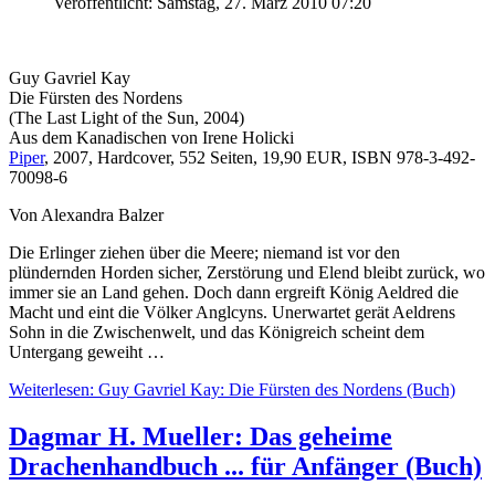
Veröffentlicht: Samstag, 27. März 2010 07:20
Guy Gavriel Kay
Die Fürsten des Nordens
(The Last Light of the Sun, 2004)
Aus dem Kanadischen von Irene Holicki
Piper
, 2007, Hardcover, 552 Seiten, 19,90 EUR, ISBN 978-3-492-
70098-6
Von Alexandra Balzer
Die Erlinger ziehen über die Meere; niemand ist vor den
plündernden Horden sicher, Zerstörung und Elend bleibt zurück, wo
immer sie an Land gehen. Doch dann ergreift König Aeldred die
Macht und eint die Völker Anglcyns. Unerwartet gerät Aeldrens
Sohn in die Zwischenwelt, und das Königreich scheint dem
Untergang geweiht …
Weiterlesen: Guy Gavriel Kay: Die Fürsten des Nordens (Buch)
Dagmar H. Mueller: Das geheime
Drachenhandbuch ... für Anfänger (Buch)