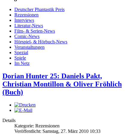
Deutscher Phantastik Preis
Rezensionen
Interviews
Literatur-News
Film- & Serien-News
Comic-News
Hörspiel- & Hörbuch-News
Veranstaltungen
Spezial
Spiele
Im Netz
Dorian Hunter 25: Daniels Pakt,
Christian Montillon & Oliver Fröhlich
(Buch)
Details
Kategorie: Rezensionen
Veröffentlicht: Samstag, 27. März 2010 10:33