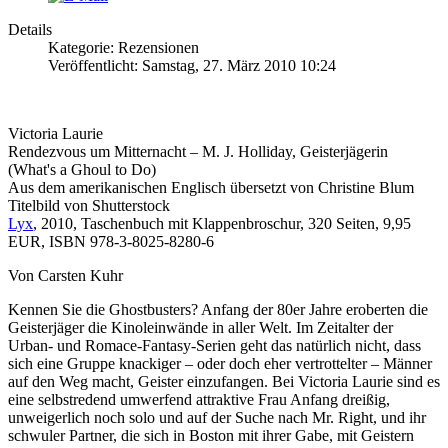
Details
Kategorie: Rezensionen
Veröffentlicht: Samstag, 27. März 2010 10:24
Victoria Laurie
Rendezvous um Mitternacht – M. J. Holliday, Geisterjägerin
(What's a Ghoul to Do)
Aus dem amerikanischen Englisch übersetzt von Christine Blum
Titelbild von Shutterstock
Lyx
, 2010, Taschenbuch mit Klappenbroschur, 320 Seiten, 9,95
EUR, ISBN 978-3-8025-8280-6
Von Carsten Kuhr
Kennen Sie die Ghostbusters? Anfang der 80er Jahre eroberten die
Geisterjäger die Kinoleinwände in aller Welt. Im Zeitalter der
Urban- und Romace-Fantasy-Serien geht das natürlich nicht, dass
sich eine Gruppe knackiger – oder doch eher vertrottelter – Männer
auf den Weg macht, Geister einzufangen. Bei Victoria Laurie sind es
eine selbstredend umwerfend attraktive Frau Anfang dreißig,
unweigerlich noch solo und auf der Suche nach Mr. Right, und ihr
schwuler Partner, die sich in Boston mit ihrer Gabe, mit Geistern