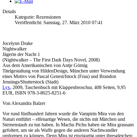
Details
Kategorie: Rezensionen
Veröffentlicht: Samstag, 27. März 2010 07:41
Jocelynn Drake
Nightwalker
Jägerin der Nacht 1
(Nightwalker – The First Dark Days Novel, 2008)
Aus dem Amerikanischen von Antje Görnig
Titelgestaltung von HildenDesign, München unter Verwendung
eines Motivs von Pascal Genest/Istock (Frau) und Brandon
Jennings/Shutterstock (Stadt)
Lyx
, 2009, Taschenbuch mit Klappenbroschur, 408 Seiten, 9,95
EUR, ISBN 978-3-8025-8251-6
Von Alexandra Balzer
Vor rund fünfhundert Jahren wurde die Vampirin Mira von den
Naturi entführt – elfenartige Wesen, die nichts mit Märchen und
Sternenstaub zu tun haben. In Machu Pichu haben sie Mira grausam
gefoltert, um sie als Waffe gegen die anderen Nachtwandler
umformen zu können. Denn Mira ist einzigartig unter ihresgleichen: