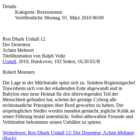
Details
Kategorie: Rezensionen
Veröffentlicht: Montag, 01. März 2010 00:00
Ren Dhark Unitall 12
Der Deserteur
Achim Mehnert
Titelillustration von Ralph Voltz
Unitall
, 2010, Hardcover, 192 Seiten, 10,50 EUR
Robert Monners
Die Lage in der Milchstraße spitzt sich zu. Seitdem Regierungschef
Trawisheim sich von der erkaltenden Erde abgewandt und in
Babylon eine neue Heimat für den überwiegenden Teil der
Menschheit gefunden hat, scheint der geistige Cyborg alle
rechtsstaatliche Prinzipien über Bord geworfen zu haben. Die
ursprünglichen Siedler werden mundtot gemacht, jegliche Kritik an
seiner Führung brutal unterdrückt. Selbst altbewährte Freunde und
Verbündete bekommen seinen Unbillen zu spüren.
Weiterlesen: Ren Dhark Unitall 12: Der Deserteur, Achim Mehnert
(Buch)