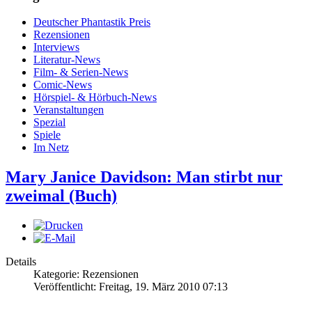
Deutscher Phantastik Preis
Rezensionen
Interviews
Literatur-News
Film- & Serien-News
Comic-News
Hörspiel- & Hörbuch-News
Veranstaltungen
Spezial
Spiele
Im Netz
Mary Janice Davidson: Man stirbt nur
zweimal (Buch)
Details
Kategorie: Rezensionen
Veröffentlicht: Freitag, 19. März 2010 07:13