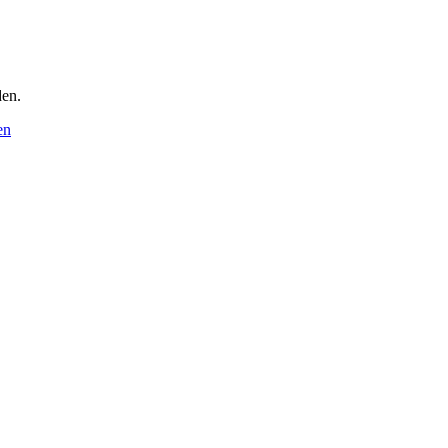
en.
en