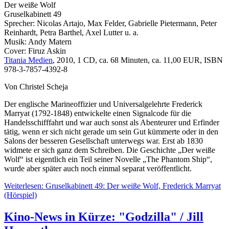
Der weiße Wolf
Gruselkabinett 49
Sprecher: Nicolas Artajo, Max Felder, Gabrielle Pietermann, Peter
Reinhardt, Petra Barthel, Axel Lutter u. a.
Musik: Andy Matern
Cover: Firuz Askin
Titania Medien
, 2010, 1 CD, ca. 68 Minuten, ca. 11,00 EUR, ISBN
978-3-7857-4392-8
Von Christel Scheja
Der englische Marineoffizier und Universalgelehrte Frederick
Marryat (1792-1848) entwickelte einen Signalcode für die
Handelsschifffahrt und war auch sonst als Abenteurer und Erfinder
tätig, wenn er sich nicht gerade um sein Gut kümmerte oder in den
Salons der besseren Gesellschaft unterwegs war. Erst ab 1830
widmete er sich ganz dem Schreiben. Die Geschichte „Der weiße
Wolf“ ist eigentlich ein Teil seiner Novelle „The Phantom Ship“,
wurde aber später auch noch einmal separat veröffentlicht.
Weiterlesen: Gruselkabinett 49: Der weiße Wolf, Frederick Marryat
(Hörspiel)
Kino-News in Kürze: "Godzilla" / Jill