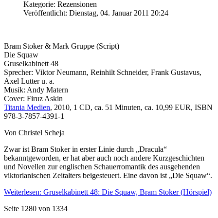
Kategorie: Rezensionen
Veröffentlicht: Dienstag, 04. Januar 2011 20:24
Bram Stoker & Mark Gruppe (Script)
Die Squaw
Gruselkabinett 48
Sprecher: Viktor Neumann, Reinhilt Schneider, Frank Gustavus,
Axel Lutter u. a.
Musik: Andy Matern
Cover: Firuz Askin
Titania Medien
, 2010, 1 CD, ca. 51 Minuten, ca. 10,99 EUR, ISBN
978-3-7857-4391-1
Von Christel Scheja
Zwar ist Bram Stoker in erster Linie durch „Dracula“
bekanntgeworden, er hat aber auch noch andere Kurzgeschichten
und Novellen zur englischen Schauerromantik des ausgehenden
viktorianischen Zeitalters beigesteuert. Eine davon ist „Die Squaw“.
Weiterlesen: Gruselkabinett 48: Die Squaw, Bram Stoker (Hörspiel)
Seite 1280 von 1334