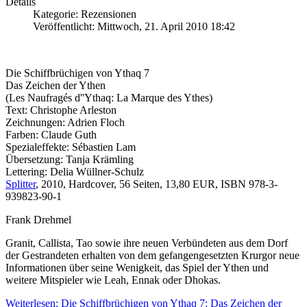
Details
Kategorie: Rezensionen
Veröffentlicht: Mittwoch, 21. April 2010 18:42
Die Schiffbrüchigen von Ythaq 7
Das Zeichen der Ythen
(Les Naufragés d''Ythaq: La Marque des Ythes)
Text: Christophe Arleston
Zeichnungen: Adrien Floch
Farben: Claude Guth
Spezialeffekte: Sébastien Lam
Übersetzung: Tanja Krämling
Lettering: Delia Wüllner-Schulz
Splitter
, 2010, Hardcover, 56 Seiten, 13,80 EUR, ISBN 978-3-
939823-90-1
Frank Drehmel
Granit, Callista, Tao sowie ihre neuen Verbündeten aus dem Dorf
der Gestrandeten erhalten von dem gefangengesetzten Krurgor neue
Informationen über seine Wenigkeit, das Spiel der Ythen und
weitere Mitspieler wie Leah, Ennak oder Dhokas.
Weiterlesen: Die Schiffbrüchigen von Ythaq 7: Das Zeichen der