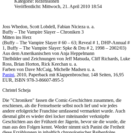
Kategorie: Rezensionen
Veröffentlicht: Mittwoch, 21. April 2010 18:54
Joss Whedon, Scott Lobdell, Fabian Nicieza u. a.
Buffy – The Vampire Slayer – Chroniken 3
Mitten ins Herz
(Buffy – The Vampire Slayer # 60 – 63; Reveal # 1, DHP-Annual #
1, Buffy – The Vampire Slayer: Spke & Dru # 2, 1998 – 2002/03)
Aus dem Amerikanischen von Anja Heppelmann
Titelbilder und Zeichnungen von Jeff Matsuda, Cliff Richards, Luke
Ross, Brian Horton, Rick Keechan u. a.
Farben von Dave McCaig, Michelle Madsen u. a.
Panini
, 2010, Paperback mit Klappenbroschur, 148 Seiten, 16,95
EUR, ISBN 978-3-86607-895-5
Christel Scheja
Die "Chroniken" fassen die Comic-Geschichten zusammen, die
erschienen, als die Fernsehserie selbst noch lief und wie jedes
andere erfolgreiche Franchise umfassend vermarktet wurde. Auch
diesmal gibt es wieder drei locker miteinander verknüpfte
Geschichten aus der Frühzeit der Jägerin, bevor sie die wurde, die
man aus den Folgen kennt. Wieder nimmt sich Panini die Freiheit
diese Erzählungen in inhaltlich chronologischer Reihenfolge