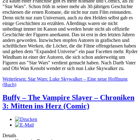
Zu kaum einer Franchise gibt es mehr Romane und Comics, als zu
"Star Wars". Schon früh in seiner mehr als 30-jährigen Geschichte
erschienen die ersten Romane, die nicht nur zum Film entstanden.
Denn nicht nur zum Universum, auch zu den Helden selbst gab es
einige Geschichten zu erzählen. Allerdings waren sie nicht
unbedingt immer im Kanon und werden heute nicht als offizielle
Geschichte der Figuren anerkannt. Das ist erst in den letzten Jahren
anders geworden. Inzwischen stopfen Autoren in grafischen und
schriftlichen Werken, die Löcher, die die Filme offengelassen haben
und geben dem "Expanded Universe" ein paar Facetten mehr. Ryder
Windham ist einer der Autoren, die sich schon anderweitig um
Figuren aus "Star Wars" verdient gemacht haben. Nach Darth Vater
und Obi Wan Kenobi wendet er sich nun Luke Skywalker zu.
Weiterlesen: Star Wars: Luke Skywalker – Eine neue Hoffnung
(Buch)
Buffy – The Vampire Slayer – Chroniken
3: Mitten ins Herz (Comic)
Details