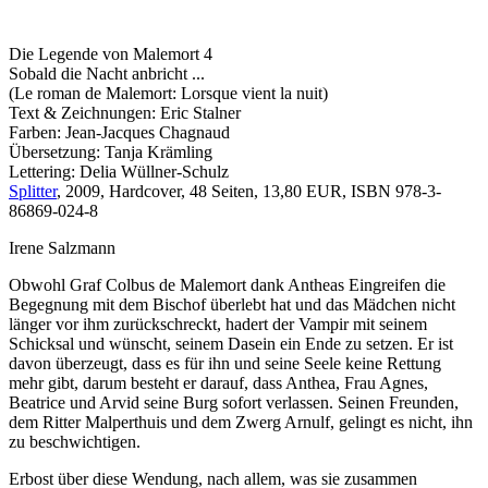
Die Legende von Malemort 4
Sobald die Nacht anbricht ...
(Le roman de Malemort: Lorsque vient la nuit)
Text & Zeichnungen: Eric Stalner
Farben: Jean-Jacques Chagnaud
Übersetzung: Tanja Krämling
Lettering: Delia Wüllner-Schulz
Splitter
, 2009, Hardcover, 48 Seiten, 13,80 EUR, ISBN 978-3-
86869-024-8
Irene Salzmann
Obwohl Graf Colbus de Malemort dank Antheas Eingreifen die
Begegnung mit dem Bischof überlebt hat und das Mädchen nicht
länger vor ihm zurückschreckt, hadert der Vampir mit seinem
Schicksal und wünscht, seinem Dasein ein Ende zu setzen. Er ist
davon überzeugt, dass es für ihn und seine Seele keine Rettung
mehr gibt, darum besteht er darauf, dass Anthea, Frau Agnes,
Beatrice und Arvid seine Burg sofort verlassen. Seinen Freunden,
dem Ritter Malperthuis und dem Zwerg Arnulf, gelingt es nicht, ihn
zu beschwichtigen.
Erbost über diese Wendung, nach allem, was sie zusammen