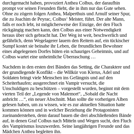
durchgemacht haben, provoziert Anthea Colbus, der daraufhin
prompt vor seinen Freunden flieht, die in ihm nur das Gute sehen.
Ohne zu zögern folgen Anthea, Malperthuis und Arnulf seiner Spur,
die zu Joachim de Peyrac, Colbus‘ Meister, führt. Der alte Mann,
falls er noch lebt, ist möglicherweise der Einzige, der den Fluch
rückgängig machen kann, den Colbus aus einer Notwendigkeit
heraus über sich gebracht hat. Der Weg ist weit, beschwerlich und
gefährlich, denn Wegelagerer lauern den Reitern auf, ein tückischer
Sumpf kostet sie beinahe ihr Leben, die freundlichen Bewohner
eines abgelegenen Dorfes hüten ein schauriges Geheimnis, und auf
Colbus wartet eine unheimliche Überraschung …
Nachdem in den ersten drei Bänden das Setting, die Charaktere und
der grundlegende Konflikt – die Willkür von Klerus, Adel und
Soldaten bringt viele Menschen ins Gefängnis und auf den
Scheiterhaufen; ausgerechnet ein Vampir versucht, die
Unschuldigen zu beschützen – vorgestellt wurden, beginnt mit dem
vierten Teil der „Legende von Malemort“, „Sobald die Nacht
anbricht …“, ein neuer Abschnitt. Man sollte die vorherigen Alben
gelesen haben, um zu wissen, wie es zur aktuellen Situation hatte
kommen können und in welcher Beziehung die Protagonisten
zueinanderstehen, denn darauf bauen die drei abschließenden Bände
auf, in denen Graf Colbus nach Mitteln und Wegen sucht, den Fluch
des Vampirismus loszuwerden. Seine langjährigen Freunde und das
Mädchen Anthea begleiten ihn.