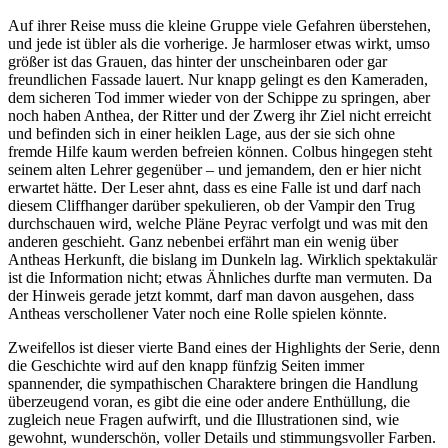
Auf ihrer Reise muss die kleine Gruppe viele Gefahren überstehen,
und jede ist übler als die vorherige. Je harmloser etwas wirkt, umso
größer ist das Grauen, das hinter der unscheinbaren oder gar
freundlichen Fassade lauert. Nur knapp gelingt es den Kameraden,
dem sicheren Tod immer wieder von der Schippe zu springen, aber
noch haben Anthea, der Ritter und der Zwerg ihr Ziel nicht erreicht
und befinden sich in einer heiklen Lage, aus der sie sich ohne
fremde Hilfe kaum werden befreien können. Colbus hingegen steht
seinem alten Lehrer gegenüber – und jemandem, den er hier nicht
erwartet hätte. Der Leser ahnt, dass es eine Falle ist und darf nach
diesem Cliffhanger darüber spekulieren, ob der Vampir den Trug
durchschauen wird, welche Pläne Peyrac verfolgt und was mit den
anderen geschieht. Ganz nebenbei erfährt man ein wenig über
Antheas Herkunft, die bislang im Dunkeln lag. Wirklich spektakulär
ist die Information nicht; etwas Ähnliches durfte man vermuten. Da
der Hinweis gerade jetzt kommt, darf man davon ausgehen, dass
Antheas verschollener Vater noch eine Rolle spielen könnte.
Zweifellos ist dieser vierte Band eines der Highlights der Serie, denn
die Geschichte wird auf den knapp fünfzig Seiten immer
spannender, die sympathischen Charaktere bringen die Handlung
überzeugend voran, es gibt die eine oder andere Enthüllung, die
zugleich neue Fragen aufwirft, und die Illustrationen sind, wie
gewohnt, wunderschön, voller Details und stimmungsvoller Farben.