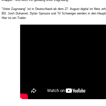
"Unter Zugzwang" ist in Deutschland ab dem 27. August digital im Netz e
BD. Josh Duhamel, Dylan Sprouse und Til Schweiger werden in den Hauptro
Hier ist ein Trailer.