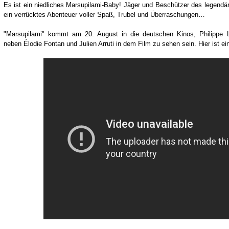
Es ist ein niedliches Marsupilami-Baby! Jäger und Beschützer des legendä
ein verrücktes Abenteuer voller Spaß, Trubel und Überraschungen…
"Marsupilami" kommt am 20. August in die deutschen Kinos, Philippe 
neben Élodie Fontan und Julien Arruti in dem Film zu sehen sein. Hier ist ein 