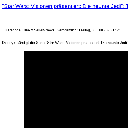
"Star Wars: Visionen präsentiert: Die neunte Jedi": T
Kategorie: Film- & Serien-News
Veröffentlicht: Freitag, 03. Juli 2026 14:45
Disney+ kündigt die Serie "Star Wars: Visionen präsentiert: Die neunte Jedi" f