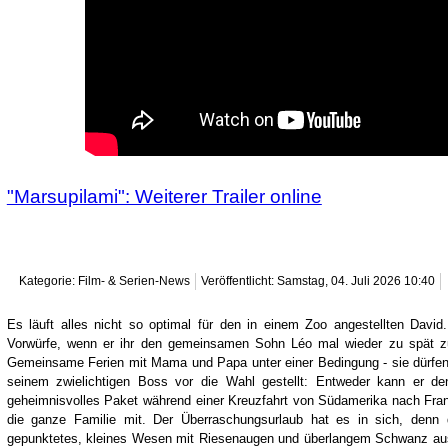
"Marsupilami": Weiterer Trailer online
Kategorie: Film- & Serien-News
Veröffentlicht: Samstag, 04. Juli 2026 10:40
Es läuft alles nicht so optimal für den in einem Zoo angestellten Dav
Vorwürfe, wenn er ihr den gemeinsamen Sohn Léo mal wieder zu spät zu
Gemeinsame Ferien mit Mama und Papa unter einer Bedingung - sie dürfen s
seinem zwielichtigen Boss vor die Wahl gestellt: Entweder kann er d
geheimnisvolles Paket während einer Kreuzfahrt von Südamerika nach Fra
die ganze Familie mit. Der Überraschungsurlaub hat es in sich, denn d
gepunktetes, kleines Wesen mit Riesenaugen und überlangem Schwanz aus 