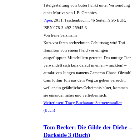
Titelgestaltung von Guter Punkt unter Verwendung
eines Motivs von I. B. Graphics
Piper
, 2011, Taschenbuch, 346 Seiten, 9,95 EUR,
ISBN 978-3-492-25945-3
Von Irene Salzmann
Kurz vor ihren sechzehnten Geburtstag wird Tori
Hamilton von einem Pferd vor einigen
ausgeflippten Mitschülern gerettet. Das mutige Tier
verwandelt sich kurz darauf in einen – nackten! –
attraktiven Jungen namens Cameron Chase. Obwohl
Cam fortan Tori aus dem Weg zu gehen versucht,
weil er ein gefährliches Geheimnis hütet, kommen
sie einander näher und verlieben sich.
Weiterlesen: Tracy Buchanan: Sternenwandler
(Buch)
Tom Becker: Die Gilde der Diebe –
Darkside 3 (Buch)