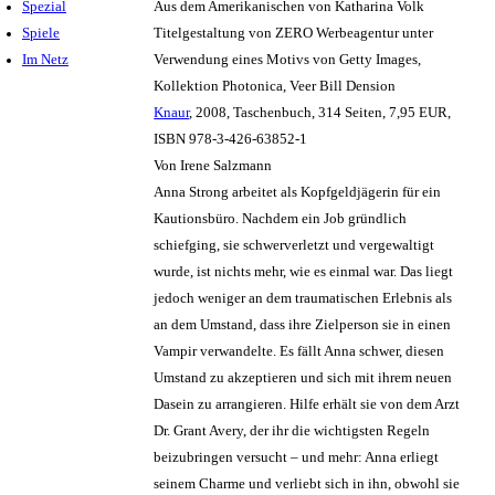
Spezial
Aus dem Amerikanischen von Katharina Volk
Spiele
Titelgestaltung von ZERO Werbeagentur unter
Im Netz
Verwendung eines Motivs von Getty Images,
Kollektion Photonica, Veer Bill Dension
Knaur
, 2008, Taschenbuch, 314 Seiten, 7,95 EUR,
ISBN 978-3-426-63852-1
Von Irene Salzmann
Anna Strong arbeitet als Kopfgeldjägerin für ein
Kautionsbüro. Nachdem ein Job gründlich
schiefging, sie schwerverletzt und vergewaltigt
wurde, ist nichts mehr, wie es einmal war. Das liegt
jedoch weniger an dem traumatischen Erlebnis als
an dem Umstand, dass ihre Zielperson sie in einen
Vampir verwandelte. Es fällt Anna schwer, diesen
Umstand zu akzeptieren und sich mit ihrem neuen
Dasein zu arrangieren. Hilfe erhält sie von dem Arzt
Dr. Grant Avery, der ihr die wichtigsten Regeln
beizubringen versucht – und mehr: Anna erliegt
seinem Charme und verliebt sich in ihn, obwohl sie