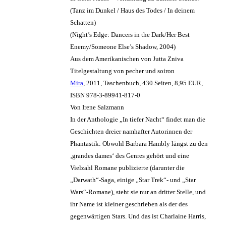
(Tanz im Dunkel / Haus des Todes / In deinem
Schatten)
(Night’s Edge: Dancers in the Dark/Her Best
Enemy/Someone Else’s Shadow, 2004)
Aus dem Amerikanischen von Jutta Zniva
Titelgestaltung von pecher und soiron
Mira
, 2011, Taschenbuch, 430 Seiten, 8,95 EUR,
ISBN 978-3-89941-817-0
Von Irene Salzmann
In der Anthologie „In tiefer Nacht“ findet man die
Geschichten dreier namhafter Autorinnen der
Phantastik: Obwohl Barbara Hambly längst zu den
‚grandes dames‘ des Genres gehört und eine
Vielzahl Romane publizierte (darunter die
„Darwath“-Saga, einige „Star Trek“- und „Star
Wars“-Romane), steht sie nur an dritter Stelle, und
ihr Name ist kleiner geschrieben als der des
gegenwärtigen Stars. Und das ist Charlaine Harris,