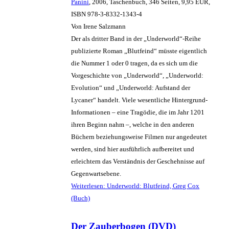
Panini
, 2006, Taschenbuch, 346 Seiten, 9,95 EUR,
ISBN 978-3-8332-1343-4
Von Irene Salzmann
Der als dritter Band in der „Underworld“-Reihe
publizierte Roman „Blutfeind“ müsste eigentlich
die Nummer 1 oder 0 tragen, da es sich um die
Vorgeschichte von „Underworld“, „Underworld:
Evolution“ und „Underworld: Aufstand der
Lycaner“ handelt. Viele wesentliche Hintergrund-
Informationen – eine Tragödie, die im Jahr 1201
ihren Beginn nahm –, welche in den anderen
Büchern beziehungsweise Filmen nur angedeutet
werden, sind hier ausführlich aufbereitet und
erleichtern das Verständnis der Geschehnisse auf
Gegenwartsebene.
Weiterlesen: Underworld: Blutfeind, Greg Cox
(Buch)
Der Zauberbogen (DVD)