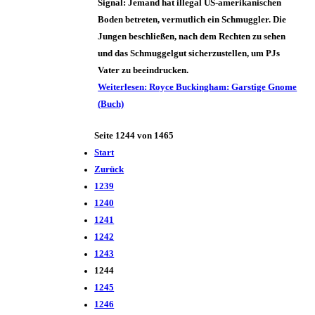
Signal: Jemand hat illegal US-amerikanischen
Boden betreten, vermutlich ein Schmuggler. Die
Jungen beschließen, nach dem Rechten zu sehen
und das Schmuggelgut sicherzustellen, um PJs
Vater zu beeindrucken.
Weiterlesen: Royce Buckingham: Garstige Gnome
(Buch)
Seite 1244 von 1465
Start
Zurück
1239
1240
1241
1242
1243
1244
1245
1246