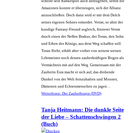
scheint sein Ränkespiel auch aufzugehen, selbst die
Amazonen konnte er überzeugen, sich der Allianz
anzuschließen. Doch dann wird er mit dem Dolch
seines eigenen Sohnes ermordet. Verrat, so ahnt der
kundige Fantasy-Freund sogleich, finsterer Verrat
durch einen der Neffen Brakus, der Toran, den Sohn
und Erben des Königs, aus dem Weg schaffen will.
Toran flieht, erhält aber vorher von seinem weisen
Lehrmeister noch dessen zauberkräftigen Bogen als
Vermächtnis mit auf den Weg. Gemeinsam mit der
Zauberin Esra macht er sich auf, das drohende
Dunkel von der Welt fernzuhalten und Monster,
Dämonen und Echsenmenschen zu jagen…
Weiterlesen: Der Zauberbogen (DVD)
Tanja Heitmann: Die dunkle Seite
der Liebe – Schattenschwingen 2
(Buch)