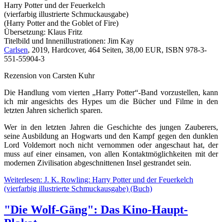
Harry Potter und der Feuerkelch
(vierfarbig illustrierte Schmuckausgabe)
(Harry Potter and the Goblet of Fire)
Übersetzung: Klaus Fritz
Titelbild und Innenillustrationen: Jim Kay
Carlsen
, 2019, Hardcover, 464 Seiten, 38,00 EUR, ISBN 978-3-
551-55904-3
Rezension von Carsten Kuhr
Die Handlung vom vierten „Harry Potter“-Band vorzustellen, kann
ich mir angesichts des Hypes um die Bücher und Filme in den
letzten Jahren sicherlich sparen.
Wer in den letzten Jahren die Geschichte des jungen Zauberers,
seine Ausbildung an Hogwarts und den Kampf gegen den dunklen
Lord Voldemort noch nicht vernommen oder angeschaut hat, der
muss auf einer einsamen, von allen Kontaktmöglichkeiten mit der
modernen Zivilisation abgeschnittenen Insel gestrandet sein.
Weiterlesen: J. K. Rowling: Harry Potter und der Feuerkelch
(vierfarbig illustrierte Schmuckausgabe) (Buch)
"Die Wolf-Gäng": Das Kino-Haupt-