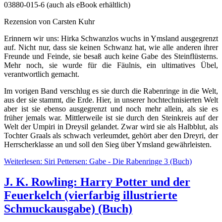
03880-015-6 (auch als eBook erhältlich)
Rezension von Carsten Kuhr
Erinnern wir uns: Hirka Schwanzlos wuchs in Ymsland ausgegrenzt
auf. Nicht nur, dass sie keinen Schwanz hat, wie alle anderen ihrer
Freunde und Feinde, sie besaß auch keine Gabe des Steinflüsterns.
Mehr noch, sie wurde für die Fäulnis, ein ultimatives Übel,
verantwortlich gemacht.
Im vorigen Band verschlug es sie durch die Rabenringe in die Welt,
aus der sie stammt, die Erde. Hier, in unserer hochtechnisierten Welt
aber ist sie ebenso ausgegrenzt und noch mehr allein, als sie es
früher jemals war. Mittlerweile ist sie durch den Steinkreis auf der
Welt der Umpiri in Dreysil gelandet. Zwar wird sie als Halbblut, als
Tochter Graals als schwach verleumdet, gehört aber den Dreyri, der
Herrscherklasse an und soll den Sieg über Ymsland gewährleisten.
Weiterlesen: Siri Pettersen: Gabe - Die Rabenringe 3 (Buch)
J. K. Rowling: Harry Potter und der
Feuerkelch (vierfarbig illustrierte
Schmuckausgabe) (Buch)