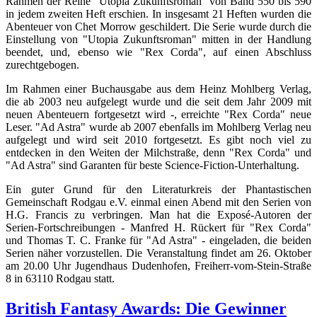
Rahmen der Reihe "Utopia Zukunftsroman" von Band 550 bis 590
in jedem zweiten Heft erschien. In insgesamt 21 Heften wurden die
Abenteuer von Chet Morrow geschildert. Die Serie wurde durch die
Einstellung von "Utopia Zukunftsroman" mitten in der Handlung
beendet, und, ebenso wie "Rex Corda", auf einen Abschluss
zurechtgebogen.
Im Rahmen einer Buchausgabe aus dem Heinz Mohlberg Verlag,
die ab 2003 neu aufgelegt wurde und die seit dem Jahr 2009 mit
neuen Abenteuern fortgesetzt wird -, erreichte "Rex Corda" neue
Leser. "Ad Astra" wurde ab 2007 ebenfalls im Mohlberg Verlag neu
aufgelegt und wird seit 2010 fortgesetzt. Es gibt noch viel zu
entdecken in den Weiten der Milchstraße, denn "Rex Corda" und
"Ad Astra" sind Garanten für beste Science-Fiction-Unterhaltung.
Ein guter Grund für den Literaturkreis der Phantastischen
Gemeinschaft Rodgau e.V. einmal einen Abend mit den Serien von
H.G. Francis zu verbringen. Man hat die Exposé-Autoren der
Serien-Fortschreibungen - Manfred H. Rückert für "Rex Corda"
und Thomas T. C. Franke für "Ad Astra" - eingeladen, die beiden
Serien näher vorzustellen. Die Veranstaltung findet am 26. Oktober
am 20.00 Uhr Jugendhaus Dudenhofen, Freiherr-vom-Stein-Straße
8 in 63110 Rodgau statt.
British Fantasy Awards: Die Gewinner