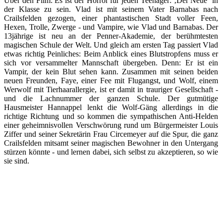
Über den Film: Es ist der Horror für jeden Teenager: ‚Der Neue‘ in
der Klasse zu sein. Vlad ist mit seinem Vater Barnabas nach
Crailsfelden gezogen, einer phantastischen Stadt voller Feen,
Hexen, Trolle, Zwerge - und Vampire, wie Vlad und Barnabas. Der
13jährige ist neu an der Penner-Akademie, der berühmtesten
magischen Schule der Welt. Und gleich am ersten Tag passiert Vlad
etwas richtig Peinliches: Beim Anblick eines Blutstropfens muss er
sich vor versammelter Mannschaft übergeben. Denn: Er ist ein
Vampir, der kein Blut sehen kann. Zusammen mit seinen beiden
neuen Freunden, Faye, einer Fee mit Flugangst, und Wolf, einem
Werwolf mit Tierhaarallergie, ist er damit in trauriger Gesellschaft -
und die Lachnummer der ganzen Schule. Der gutmütige
Hausmeister Hannappel lenkt die Wolf-Gäng allerdings in die
richtige Richtung und so kommen die sympathischen Anti-Helden
einer geheimnisvollen Verschwörung rund um Bürgermeister Louis
Ziffer und seiner Sekretärin Frau Circemeyer auf die Spur, die ganz
Crailsfelden mitsamt seiner magischen Bewohner in den Untergang
stürzen könnte - und lernen dabei, sich selbst zu akzeptieren, so wie
sie sind.