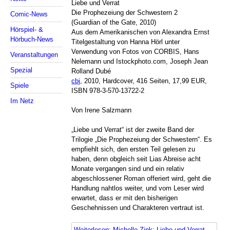
Liebe und Verrat
Die Prophezeiung der Schwestern 2
Comic-News
(Guardian of the Gate, 2010)
Hörspiel- &
Aus dem Amerikanischen von Alexandra Ernst
Hörbuch-News
Titelgestaltung von Hanna Hörl unter
Verwendung von Fotos von CORBIS, Hans
Veranstaltungen
Nelemann und Istockphoto.com, Joseph Jean
Spezial
Rolland Dubé
cbj
, 2010, Hardcover, 416 Seiten, 17,99 EUR,
Spiele
ISBN 978-3-570-13722-2
Im Netz
Von Irene Salzmann
„Liebe und Verrat“ ist der zweite Band der
Trilogie „Die Prophezeiung der Schwestern“. Es
empfiehlt sich, den ersten Teil gelesen zu
haben, denn obgleich seit Lias Abreise acht
Monate vergangen sind und ein relativ
abgeschlossener Roman offeriert wird, geht die
Handlung nahtlos weiter, und vom Leser wird
erwartet, dass er mit den bisherigen
Geschehnissen und Charakteren vertraut ist.
Weiterlesen: Michelle Zink: Liebe und Verrat –