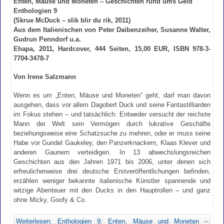
Enten, Mäuse und Moneten – Geschichten rund ums Geld
Enthologien 9
(Skrue McDuck – slik blir du rik, 2011)
Aus dem Italienischen von Peter Daibenzeiher, Susanne Walter,
Gudrun Penndorf u.a.
Ehapa, 2011, Hardcover, 444 Seiten, 15,00 EUR, ISBN 978-3-
7704-3478-7
Von Irene Salzmann
Wenn es um „Enten, Mäuse und Moneten“ geht, darf man davon
ausgehen, dass vor allem Dagobert Duck und seine Fantastilliarden
im Fokus stehen – und tatsächlich: Entweder versucht der reichste
Mann der Welt sein Vermögen durch lukrative Geschäfte
beziehungsweise eine Schatzsuche zu mehren, oder er muss seine
Habe vor Gundel Gaukeley, den Panzerknackern, Klaas Klever und
anderen Gaunern verteidigen. In 13 abwechslungsreichen
Geschichten aus den Jahren 1971 bis 2006, unter denen sich
erfreulicherweise drei deutsche Erstveröffentlichungen befinden,
erzählen weniger bekannte italienische Künstler spannende und
witzige Abenteuer mit den Ducks in den Hauptrollen – und ganz
ohne Micky, Goofy & Co.
Weiterlesen: Enthologien 9: Enten, Mäuse und Moneten –