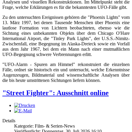
Analysen und visuellen Rekonstruktionen. Im Mittelpunkt steht die
Frage, welche Erklärungen es für die bekanntesten UFO-Fälle gibt.
Zu den untersuchten Ereignissen gehören die "Phoenix Lights" vom
13. März 1997, bei denen Tausende Menschen über Phoenix eine
lautlose Formation von Lichtern beobachteten, ebenso wie die
Sichtung eines unbekannten Objekts über dem Chicago O'Hare
International Airport, die "Tinley Park Lights", der U.S.S.-Nimitz-
Zwischenfall, eine Begegnung im Alaska-Dreieck sowie ein Vorfall
aus dem Jahr 1967, bei dem ein Mann nach einer mutmaßlichen
UFO-Begegnung schwere Verbrennungen erlitt.
"UFO-Alarm - Spuren am Himmel" rekonstruiert die einzelnen
Fälle, ordnet sie historisch ein und untersucht, welche Erkenntnisse
Augenzeugen, Bildmaterial und wissenschaftliche Analysen über
die bis heute umstrittenen Sichtungen liefern können.
"Street Fighter": Ausschnitt online
Details
Kategorie: Film- & Serien-News
Veröffentlicht: Donnerstag, 30. Juli 2026 16:10