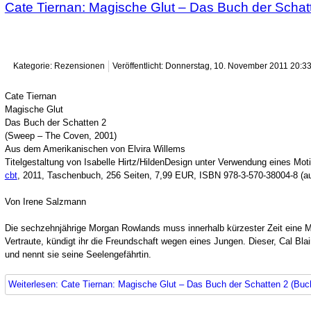
Cate Tiernan: Magische Glut – Das Buch der Schat
Kategorie: Rezensionen
Veröffentlicht: Donnerstag, 10. November 2011 20:3
Cate Tiernan
Magische Glut
Das Buch der Schatten 2
(Sweep – The Coven, 2001)
Aus dem Amerikanischen von Elvira Willems
Titelgestaltung von Isabelle Hirtz/HildenDesign unter Verwendung eines M
cbt
, 2011, Taschenbuch, 256 Seiten, 7,99 EUR, ISBN 978-3-570-38004-8 (auc
Von Irene Salzmann
Die sechzehnjährige Morgan Rowlands muss innerhalb kürzester Zeit eine Me
Vertraute, kündigt ihr die Freundschaft wegen eines Jungen. Dieser, Cal Bla
und nennt sie seine Seelengefährtin.
Weiterlesen: Cate Tiernan: Magische Glut – Das Buch der Schatten 2 (Buc