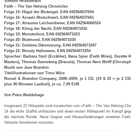
Simeon Hrissomalis
Faith – The Van Helsing Chronicles
Folge 15: Hügel der Blutengel, EAN 042564037654
Folge 16: Azraels Blutschwert, EAN 042564037661
Folge 17: Alraunes Leichendiener, EAN 042564066524
Folge 18: König der Nacht, EAN 042564071016
Folge 19: Monsterbrut, EAN 042564071023
Folge 20: Blutmond, EAN 042564071030
Folge 21: Goldene Dämmerung, EAN 042564071047
Folge 22: Bloody Halloween, EAN 042564071054
Sprecher: Barbara Stoll (Erzähler), Nana Spier (Faith Miles), Dorette
Masters), Thomas Danneberg (Dracula), Thomas Nero Wolff (Christophe
Musik von Jase Brandon
Titelillustrationen von Timo Würz
Russel & Brandon Company, 2008–2009, je 1 CD, (19 & 22 = je 2 CDs,
plus 90 Minuten Laufzeit), je ca. 7,99 EUR
Von Petra Weddehage
Insgesamt 22 Hörspiele sind inzwischen von »Faith – The Van Helsing Chr
14 die erste Staffel umfassten und einen ersten Höhepunkt im Kampf gege
die nächste Runde. Neue Gegner und Herausforderungen erwarten Faith 
Verluste hinnehmen mussten.