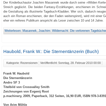
Der Kinderbuchautor Joachim Masannek wurde durch seine »Wilden Kerle« 
Streich geglückt. Die beiden Fantasy-Erzählungen, erschienen im Schneid
die Gestaltung als illustrierte Tagebuch-Kladden. Wer sich, dadurch neugie
auch ein Roman erschienen, der den Faden weiterspinnt), wird mit einer Ges
eher ein reiferes Publikum anspricht als Leser zwischen 10 und 14 Jahre.
Weiterlesen: Masannek, Joachim: Wildernacht: Die verlorenen Tagebücher
Haubold, Frank W.: Die Sternentänzerin (Buch)
Kategorie: Rezensionen
Veröffentlicht: Sonntag, 28. Februar 2010 00:00
Frank W. Haubold
Die Sternentänzerin
Andro SF 3
Titelbild von Crossvalley Smith
Zeichnungen von Evgenij Root
p.machinery, 2009, Paperback, 312 Seiten, 16,90 EUR, ISBN 978-3-8391
Von Arim Möhle