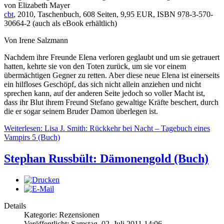
von Elizabeth Mayer
cbt
, 2010, Taschenbuch, 608 Seiten, 9,95 EUR, ISBN 978-3-570-
30664-2 (auch als eBook erhältlich)
Von Irene Salzmann
Nachdem ihre Freunde Elena verloren geglaubt und um sie getrauert
hatten, kehrte sie von den Toten zurück, um sie vor einem
übermächtigen Gegner zu retten. Aber diese neue Elena ist einerseits
ein hilfloses Geschöpf, das sich nicht allein anziehen und nicht
sprechen kann, auf der anderen Seite jedoch so voller Macht ist,
dass ihr Blut ihrem Freund Stefano gewaltige Kräfte beschert, durch
die er sogar seinem Bruder Damon überlegen ist.
Weiterlesen: Lisa J. Smith: Rückkehr bei Nacht – Tagebuch eines
Vampirs 5 (Buch)
Stephan Russbült: Dämonengold (Buch)
Details
Kategorie: Rezensionen
Veröffentlicht: Samstag, 02. Juli 2011 14:06