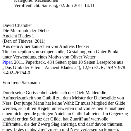
Kategorie: Rezensionen
Veröffentlicht: Samstag, 02. Juli 2011 14:11
David Chandler
Die Metropole der Diebe
Ancient Blades 1
(Den of Thieves, 2011)
Aus dem Amerikanischen von Andreas Decker
Titelkonzeption von semper smile, Gestaltung von Guter Punkt
unter Verwendung eines Motivs von Oliver Wetter
Piper
, 2011, Paperback, 484 Seiten (plus 10 Seiten Leseprobe aus
„Das Grab der Elfen – Ancient Blades 2“), 12,95 EUR, ISBN 978-
3-492-26754-0
Von Irene Salzmann
Durch seine Gerissenheit zieht sich der Dieb Malden die
Aufmerksamkeit von Cutbill zu, dem Meister der Diebesgilde von
Ness. Der junge Mann hat keine Wahl: Er muss Mitglied der Gilde
werden, sich ihren Regeln unterwerfen und von seinen Einnahmen
einen nicht gerade geringen Anteil an Cutbill abtreten. Im Gegenzug
genießt er den Schutz der Gilde, hat Zugriff auf wertvolle
Hilfsmittel, die der Zwerg Slag anfertigt, und darf davon träumen,
eines Tages richtig ‚frei‘ zu sein und Ness verlassen zu können,