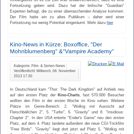
Fortsetzung geben wird. Dazu hat der britische "Guardian"
Experten befragt, die zu einer überraschenden Analyse kommen:
Der Film hatte ein zu altes Publikum – daher wird einer
Fortsetzung nur wenig Potential eingeräumt. Mehr dazu
hier
.
Kino-News in Kürze: Boxoffice, "Der
Mohnblumenberg" &"Vampire Academy"
Kategorie: Film- & Serien-News
Veröffentlicht: Mittwoch, 06. November
2013 17:30
In Deutschland kam "Thor: The Dark Kingdom" auf Anhieb neu
auf den ersten Platz der
Kino-Charts
, fast 570.000 Besucher
wollten den Film in der ersten Woche im Kino sehen. Weitere
Plätze im Genre-Bereich: 2. "Wolkig mit Aussicht auf
Fleischbällchen 2", 5. "Turbo", 6. "Gravity" und 8. "Insidious:
Chapter 2". In den USA enterte "Ender's Game" neu den ersten
Platz, auf dem 4. Platz landete außerdem der neue CGI-Trickfilm
"Free Birds". "Gravity" liegt dort jetzt auf Platz 5, "Wolkig mit