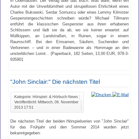
in Oberhausen. Der Verlag über das Buch: Was wäre, wenn ein
Autor mit der Unverblümtheit und skrupellosen Ehrlichkeit eines
Charles Bukowski, Serdar Somuncu oder eines Lemmy Kilmister
Gespenstergeschichten schreiben würde? Michael Tillmann
entführt die klassischen Gespenster aus ihren erhabenen
Schlössern und lädt sie da ab, wo sie keiner erwartet: auf
Müllkippen, an Landstraßen, in Ruinen, sogar in einem
Raumschiff. Bei den Einsamen, Säufern, Suchenden und
Verlorenen – und in einer Badewanne als Hommage an den
unsterblichen Loriot... (Paperback, 182 Seiten, 13,00 EUR, 978-3-
935901
"John Sinclair:" Die nächsten Titel
Kategorie: Hörspiel- & Hörbuch-News
Veröffentlicht: Mittwoch, 06. November
2013 17:51
Die nächsten Titel der beiden Hörspielserien von "John Sinclair"
für das Frühjahr und den Sommer 2014 wurden jetzt
bekanntgegeben: