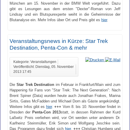
München am 15. November in der BMW Welt vorgeführt. Dazu
gibt es Lesungen aus dem ersten "Dexter"-Roman von Jeff
Lindsay und ein Blutspurexperte weiht in die Geheimnisse der
Blutanalyse ein. Mehr Infos über Ort und Preis gibt es
hier
.
Veranstaltungsnews in Kürze: Star Trek
Destination, Penta-Con & mehr
Kategorie: Veranstaltungen
Veröffentlicht: Dienstag, 05. November
2013 17:45
Die
Star Trek Destination
im Februar in Frankfurt/Main wird zum
Happening für Fans von "Star Trek: The Next Generation": Nach
Brent Spiner (Data) wurden heute auch Jonathan Frakes, Marina
Sirtis, Gates McFadden und Michael Dorn als Gäste angekündigt.
Weitere Infos gibt es
hier
.
+++
Vom 8. bis 10. November findet in
Dresden der
Penta-Con
2013
statt, in dessen Rahmen der Kurd
Laßwitz Preis verliehen wird, vor Ort werden unter anderem Dr.
Karlheinz Steinmüller, Erik Simon und Wolfgang Jeschke sein.
Das Programm dazu findet sich
hier
.
+++
Christian Humberg und