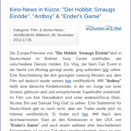
Kino-News in Kürze: "Der Hobbit: Smaugs
Einöde", "Antboy" & "Ender's Game"
Kategorie: Film- & Serien-News
Veröffentlicht: Mittwoch, 06. November
2013 17:35
Die Europa-Premiere von
"Der Hobbit: Smaugs Einöde"
wird in
Deutschland im Berliner Sony Center stattfinden, wie
verschiedene Dienste melden. Ein Vlog, der beim Fan Event in
der Nacht von Montag gezeigt wurde, ging außerdem
hier
online.
Eine Beschreibung der dort gezeigten zwanzig Minuten aus dem
Film auf deutsch wurde weiters
hier
veröffentlicht. ###
"Antboy"
heißt eine dänische Kinderkomödie, in der ein Junge von einer
Ameise gebissen wird und entsprechende Superkräfte entwickelt.
Im Film von Ask Hasselbalch sind unter anderemOscar Dietz,
Nicolas Bro und Samuel Tlng Graf zu sehen. Eine Starttermin für
Deutschland gibt es noch nicht, aber ein Trailer wurde jetzt im
Internet veröffentlicht. Er findet sich
hier
. ### Nach dem
durchwachsenen Start an den Kinokassen in den USA von
"Ender's Game"
und auch einem weltweit eher bescheidenem
Kinoergebnis ist es zur Zeit eher unwahrscheinlich, dass es eine