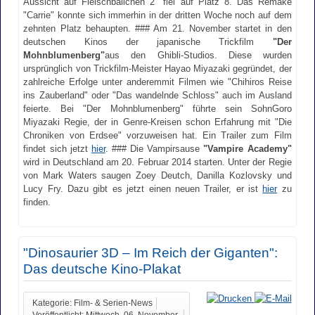
Aussicht auf Fleischbällchen 2" fiel auf Platz 8. Das Remake
"Carrie" konnte sich immerhin in der dritten Woche noch auf dem
zehnten Platz behaupten. ### Am 21. November startet in den
deutschen Kinos der japanische Trickfilm
"Der
Mohnblumenberg"
aus den Ghibli-Studios. Diese wurden
ursprünglich von Trickfilm-Meister Hayao Miyazaki gegründet, der
zahlreiche Erfolge unter anderemmit Filmen wie "Chihiros Reise
ins Zauberland" oder "Das wandelnde Schloss" auch im Ausland
feierte. Bei "Der Mohnblumenberg" führte sein SohnGoro
Miyazaki Regie, der in Genre-Kreisen schon Erfahrung mit "Die
Chroniken von Erdsee" vorzuweisen hat. Ein Trailer zum Film
findet sich jetzt
hier
. ### Die Vampirsause
"Vampire Academy"
wird in Deutschland am 20. Februar 2014 starten. Unter der Regie
von Mark Waters saugen Zoey Deutch, Danilla Kozlovsky und
Lucy Fry. Dazu gibt es jetzt einen neuen Trailer, er ist
hier
zu
finden.
"Dinosaurier 3D – Im Reich der Giganten":
Das deutsche Kino-Plakat
Kategorie: Film- & Serien-News
Veröffentlicht: Mittwoch, 06. November