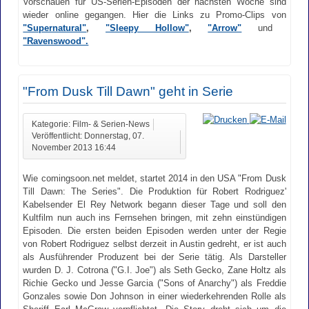
Vorschauen für US-Serien-Episoden der nächsten Woche sind
wieder online gegangen. Hier die Links zu Promo-Clips von
"Supernatural"
,
"Sleepy Hollow"
,
"Arrow"
und
"Ravenswood".
"From Dusk Till Dawn" geht in Serie
Kategorie: Film- & Serien-News
Veröffentlicht: Donnerstag, 07.
November 2013 16:44
Wie comingsoon.net meldet, startet 2014 in den USA "From Dusk
Till Dawn: The Series". Die Produktion für Robert Rodriguez'
Kabelsender El Rey Network begann dieser Tage und soll den
Kultfilm nun auch ins Fernsehen bringen, mit zehn einstündigen
Episoden. Die ersten beiden Episoden werden unter der Regie
von Robert Rodriguez selbst derzeit in Austin gedreht, er ist auch
als Ausführender Produzent bei der Serie tätig. Als Darsteller
wurden D. J. Cotrona ("G.I. Joe") als Seth Gecko, Zane Holtz als
Richie Gecko und Jesse Garcia ("Sons of Anarchy") als Freddie
Gonzales sowie Don Johnson in einer wiederkehrenden Rolle als