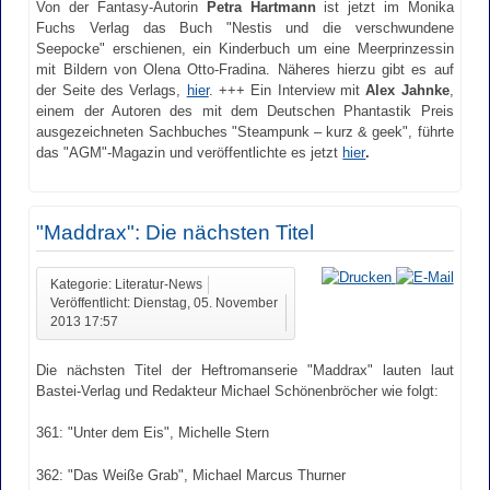
Von der Fantasy-Autorin
Petra Hartmann
ist jetzt im Monika
Fuchs Verlag das Buch "Nestis und die verschwundene
Seepocke" erschienen, ein Kinderbuch um eine Meerprinzessin
mit Bildern von Olena Otto-Fradina. Näheres hierzu gibt es auf
der Seite des Verlags,
hier
. +++ Ein Interview mit
Alex Jahnke
,
einem der Autoren des mit dem Deutschen Phantastik Preis
ausgezeichneten Sachbuches "Steampunk – kurz & geek", führte
das "AGM"-Magazin und veröffentlichte es jetzt
hier
.
"Maddrax": Die nächsten Titel
Kategorie: Literatur-News
Veröffentlicht: Dienstag, 05. November
2013 17:57
Die nächsten Titel der Heftromanserie "Maddrax" lauten laut
Bastei-Verlag und Redakteur Michael Schönenbröcher wie folgt:
361: "Unter dem Eis", Michelle Stern
362: "Das Weiße Grab", Michael Marcus Thurner