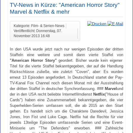
TV-News in Kürze: "American Horror Story"
Marvel & Netflix & mehr
Kategorie: Film- & Serien-News
Veröffentlicht: Donnerstag, 07.
November 2013 16:48
In den USA wurde jetzt nach nur wenigen Episoden der dritten
Staffeln eine weitere und somit dann vierte Staffel von
"American Horror Story"
geordert. Bisher wurde kein eigener
Titel für die vierte Staffel bekanntgegeben, der auf die Handlung
Rückschlüsse zuließe, wie zuletzt "Coven", aber: Es wurden
erneut 13 Episoden angefordert. In Deutschland startet der Pay-
TV-Kanal Fox Channel noch diesen Monat mit der Ausstrahlung
der dritten Staffel in deutscher Synchronfassung. ###
Marvel
und
der in den USA recht beliebte Internetfilmdienst
Netflix
("House of
Cards") haben eine Zusammenarbeit bekanntgegeben, die vier
Superhelden-Serien umfassen soll, die ab 2015 an den Start
gehen. Es handelt sich um die Charaktere Daredevil, Jessica
Jones, Iron Fist und Luke Cage. Netflix hat die Rechte für vier
jeweils 13teilige Episoden umfassende Serien und eine Event-
Miniserie um "The Defenders" erworben. ### Zahlreiche