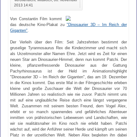
2013 14:41
Von Constantin Film kommt
das deutsche Kino-Plakat zu
"Dinosaurier 3D – Im Reich der
Giganten"
.
Der Verleih über den Film: Seit Jahrzehnten bestimmt der
gruselige Tyrannosaurus Rex die Kinderzimmer und macht sich
als Urzeitmonster aller Namen Ehre. Jetzt wird es Zeit für einen
neuen Star am Dinosaurier-Himmel, denn nun kommt Patchi. Der
kleine, pflanzenfressende Dinosaurier aus der Gattung
Pachyrhinosaurus ist der Held im Animationshighlight
"Dinosaurier 3D – Im Reich der Giganten", das am 19. Dezember
in die Kinos kommt. Das erste Mal in der Filmgeschichte erleben
kleine und große Zuschauer die Welt der Dinosaurier vor 70
Millionen Jahren so realistisch wie nie zuvor. Patchi nimmt uns
mit auf eine unglaubliche Reise durch eine längst vergangene
Welt. Zusammen mit seinem besten Freund, dem Vogel Alex,
erlebt er so manch spannendes und gefährliches Abenteuer
inmitten von prähistorischen Lebewesen und Landschaften, wie
wir sie realitätsnaher im Kino noch nie erlebt haben. Patchi
wächst auf, wird der Anführer seiner Herde und kämpft um seinen
Platz in der urzeitlichen Welt. Neben Alex begleiten ihn dabei