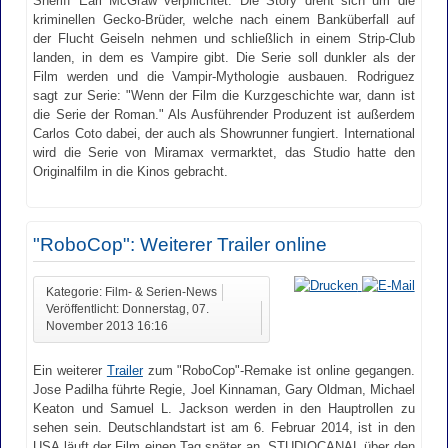
Sheriff Earl McGraw verpflichtet. Die Story dreht sich um die
kriminellen Gecko-Brüder, welche nach einem Banküberfall auf
der Flucht Geiseln nehmen und schließlich in einem Strip-Club
landen, in dem es Vampire gibt. Die Serie soll dunkler als der
Film werden und die Vampir-Mythologie ausbauen. Rodriguez
sagt zur Serie: "Wenn der Film die Kurzgeschichte war, dann ist
die Serie der Roman." Als Ausführender Produzent ist außerdem
Carlos Coto dabei, der auch als Showrunner fungiert. International
wird die Serie von Miramax vermarktet, das Studio hatte den
Originalfilm in die Kinos gebracht.
"RoboCop": Weiterer Trailer online
Kategorie: Film- & Serien-News
Veröffentlicht: Donnerstag, 07.
November 2013 16:16
Ein weiterer
Trailer
zum "RoboCop"-Remake ist online gegangen.
Jose Padilha führte Regie, Joel Kinnaman, Gary Oldman, Michael
Keaton und Samuel L. Jackson werden in den Hauptrollen zu
sehen sein. Deutschlandstart ist am 6. Februar 2014, ist in den
USA läuft der Film einen Tag später an. STUDIOCANAL über den