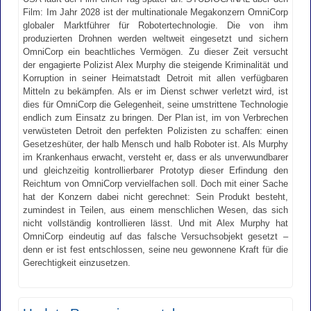
Film: Im Jahr 2028 ist der multinationale Megakonzern OmniCorp
globaler Marktführer für Robotertechnologie. Die von ihm
produzierten Drohnen werden weltweit eingesetzt und sichern
OmniCorp ein beachtliches Vermögen. Zu dieser Zeit versucht
der engagierte Polizist Alex Murphy die steigende Kriminalität und
Korruption in seiner Heimatstadt Detroit mit allen verfügbaren
Mitteln zu bekämpfen. Als er im Dienst schwer verletzt wird, ist
dies für OmniCorp die Gelegenheit, seine umstrittene Technologie
endlich zum Einsatz zu bringen. Der Plan ist, im von Verbrechen
verwüsteten Detroit den perfekten Polizisten zu schaffen: einen
Gesetzeshüter, der halb Mensch und halb Roboter ist. Als Murphy
im Krankenhaus erwacht, versteht er, dass er als unverwundbarer
und gleichzeitig kontrollierbarer Prototyp dieser Erfindung den
Reichtum von OmniCorp vervielfachen soll. Doch mit einer Sache
hat der Konzern dabei nicht gerechnet: Sein Produkt besteht,
zumindest in Teilen, aus einem menschlichen Wesen, das sich
nicht vollständig kontrollieren lässt. Und mit Alex Murphy hat
OmniCorp eindeutig auf das falsche Versuchsobjekt gesetzt –
denn er ist fest entschlossen, seine neu gewonnene Kraft für die
Gerechtigkeit einzusetzen.