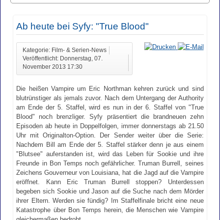
Ab heute bei Syfy: "True Blood"
Kategorie: Film- & Serien-News
Veröffentlicht: Donnerstag, 07.
November 2013 17:30
Die heißen Vampire um Eric Northman kehren zurück und sind
blutrünstiger als jemals zuvor. Nach dem Untergang der Authority
am Ende der 5. Staffel, wird es nun in der 6. Staffel von "True
Blood" noch brenzliger. Syfy präsentiert die brandneuen zehn
Episoden ab heute in Doppelfolgen, immer donnerstags ab 21.50
Uhr mit Originalton-Option. Der Sender weiter über die Serie:
Nachdem Bill am Ende der 5. Staffel stärker denn je aus einem
"Blutsee" auferstanden ist, wird das Leben für Sookie und ihre
Freunde in Bon Temps noch gefährlicher. Truman Burrell, seines
Zeichens Gouverneur von Louisiana, hat die Jagd auf die Vampire
eröffnet. Kann Eric Truman Burrell stoppen? Unterdessen
begeben sich Sookie und Jason auf die Suche nach dem Mörder
ihrer Eltern. Werden sie fündig? Im Staffelfinale bricht eine neue
Katastrophe über Bon Temps herein, die Menschen wie Vampire
gleichermaßen bedroht…