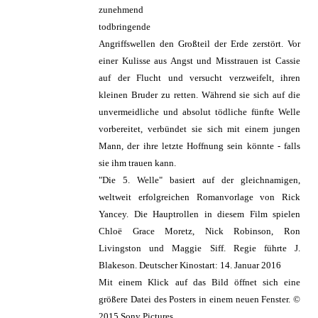
zunehmend
todbringende
Angriffswellen den Großteil der Erde zerstört. Vor
einer Kulisse aus Angst und Misstrauen ist Cassie
auf der Flucht und versucht verzweifelt, ihren
kleinen Bruder zu retten. Während sie sich auf die
unvermeidliche und absolut tödliche fünfte Welle
vorbereitet, verbündet sie sich mit einem jungen
Mann, der ihre letzte Hoffnung sein könnte - falls
sie ihm trauen kann.
"Die 5. Welle" basiert auf der gleichnamigen,
weltweit erfolgreichen Romanvorlage von Rick
Yancey. Die Hauptrollen in diesem Film spielen
Chloë Grace Moretz, Nick Robinson, Ron
Livingston und Maggie Siff. Regie führte J.
Blakeson. Deutscher Kinostart: 14. Januar 2016
Mit einem Klick auf das Bild öffnet sich eine
größere Datei des Posters in einem neuen Fenster. ©
2015 Sony Pictures