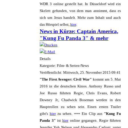
WDR 3 online gestellt hat. In Düsseldorf wird ein
Skelett gefunden, von dem man annimmt, dass es
sich um Jesus handelt. Mehr zum Inhalt und auch
das Hörspiel selbst,
hier
.
News in Kürze: Captain America,
"Kung Fu Panda 3" & mehr
Details
Kategorie: Film- & Serien-News
Veröffentlicht: Mittwoch, 25. November 2015 09:41
"The First Avenger: Civil War"
kommt am 5. Mai
2016 in die deutschen Kinos. Anthony Russo und
Joe Russo führten Regie, Chris Evans, Robert
Downey Jr., Chadwick Boseman werden in den
Hauptrollen zu sehen sein. Einen ersten Trailer
gibt's
hier
zu sehen.
+++
Ein Clip aus
"Kung Fu
Panda 3"
ist
hier
online gegangen. Regie führten
Jennifer Yuh Nelson und Alessandro Carloni, unter