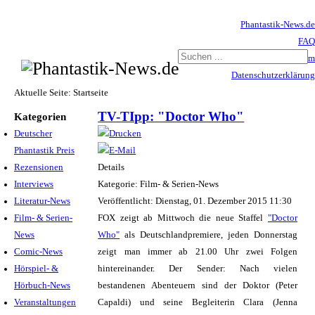
Phantastik-News.de
FAQ
Impressum
Datenschutzerklärung
Haftungsausschluss
Aktuelle Seite:
Startseite
TV-TIpp: "Doctor Who"
Kategorien
Deutscher
Phantastik Preis
Rezensionen
Details
Interviews
Kategorie: Film- & Serien-News
Literatur-News
Veröffentlicht: Dienstag, 01. Dezember 2015 11:30
Film- & Serien-
FOX zeigt ab Mittwoch die neue Staffel
"Doctor
News
Who"
als Deutschlandpremiere, jeden Donnerstag
Comic-News
zeigt man immer ab 21.00 Uhr zwei Folgen
Hörspiel- &
hintereinander. Der Sender: Nach vielen
Hörbuch-News
bestandenen Abenteuern sind der Doktor (Peter
Veranstaltungen
Capaldi) und seine Begleiterin Clara (Jenna