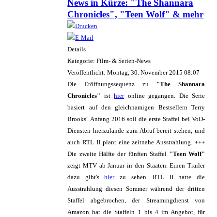
News in Kürze: "The Shannara
Chronicles", "Teen Wolf" & mehr
Details
Kategorie: Film- & Serien-News
Veröffentlicht: Montag, 30. November 2015 08:07
Die Eröffnungssequenz zu
"The Shannara
Chronicles"
ist
hier
online gegangen. Die Serie
basiert auf den gleichnamigen Bestsellern Terry
Brooks'. Anfang 2016 soll die erste Staffel bei VoD-
Diensten hierzulande zum Abruf bereit stehen, und
auch RTL II plant eine zeitnahe Ausstrahlung.
+++
Die zweite Hälfte der fünften Staffel
"Teen Wolf"
zeigt MTV ab Januar in den Staaten. Einen Trailer
dazu gibt's
hier
zu sehen. RTL II hatte die
Ausstrahlung diesen Sommer während der dritten
Staffel abgebrochen, der Streamingdienst von
Amazon hat die Staffeln 1 bis 4 im Angebot, für