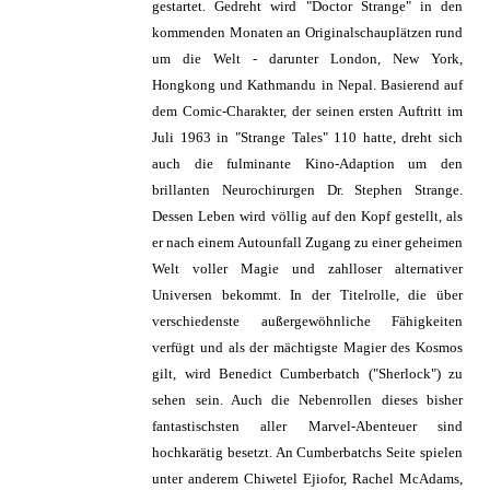
gestartet. Gedreht wird "Doctor Strange" in den
kommenden Monaten an Originalschauplätzen rund
um die Welt - darunter London, New York,
Hongkong und Kathmandu in Nepal. Basierend auf
dem Comic-Charakter, der seinen ersten Auftritt im
Juli 1963 in "Strange Tales" 110 hatte, dreht sich
auch die fulminante Kino-Adaption um den
brillanten Neurochirurgen Dr. Stephen Strange.
Dessen Leben wird völlig auf den Kopf gestellt, als
er nach einem Autounfall Zugang zu einer geheimen
Welt voller Magie und zahlloser alternativer
Universen bekommt. In der Titelrolle, die über
verschiedenste außergewöhnliche Fähigkeiten
verfügt und als der mächtigste Magier des Kosmos
gilt, wird Benedict Cumberbatch ("Sherlock") zu
sehen sein. Auch die Nebenrollen dieses bisher
fantastischsten aller Marvel-Abenteuer sind
hochkarätig besetzt. An Cumberbatchs Seite spielen
unter anderem Chiwetel Ejiofor, Rachel McAdams,