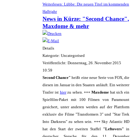
Weiterlesen: Lübbe: Die neuen Titel im kommenden
Halbjahr
News in Kürze: "Second Chance",
Maxdome & mehr
Details
Kategorie: Uncategorised
Veröffentlicht: Donnerstag, 26. November 2015
10:59
Second Chance"
heißt eine neue Serie von FOX, die
diesen im Januar in den Staaten anläuft. Ein weiterer
Trailer ist
hier
zu sehen.
+++
Maxdome
hat sich ein
Spielfilm-Paket mit 100 Filmen von Paramount
gesichert, unter anderen werden auf der Plattform
exklusiv die Filme "Transformers 3" und "Star Trek
Into Darkness" zu sehen sein.
+++
Sky Atlantic HD
hat den Start der zweiten Staffel
"Leftovers"
in
deutscher Sprache für den 11. Dezember