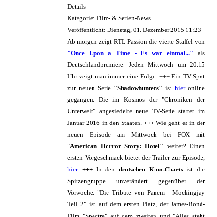
Details
Kategorie: Film- & Serien-News
Veröffentlicht: Dienstag, 01. Dezember 2015 11:23
Ab morgen zeigt RTL Passion die vierte Staffel von
"Once Upon a Time - Es war einmal..."
als
Deutschlandpremiere. Jeden Mittwoch um 20.15
Uhr zeigt man immer eine Folge. +++ Ein TV-Spot
zur neuen Serie
"Shadowhunters"
ist
hier
online
gegangen. Die im Kosmos der "Chroniken der
Unterwelt" angesiedelte neue TV-Serie startet im
Januar 2016 in den Staaten.
+++
Wie geht es in der
neuen Episode am Mittwoch bei FOX mit
"
American Horror Story: Hotel"
weiter? Einen
ersten Vorgeschmack bietet der Trailer zur Episode,
hier
.
+++
In den
deutschen Kino-Charts
ist die
Spitzengruppe unverändert gegenüber der
Vorwoche. "Die Tribute von Panem - Mockingjay
Teil 2" ist auf dem ersten Platz, der James-Bond-
Film "Spectre" auf dem zweiten und "Alles steht