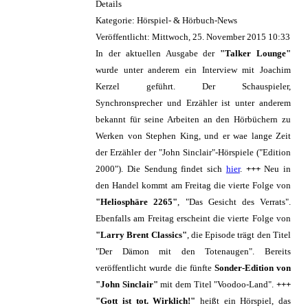
Details
Kategorie: Hörspiel- & Hörbuch-News
Veröffentlicht: Mittwoch, 25. November 2015 10:33
In der aktuellen Ausgabe der
"Talker Lounge"
wurde unter anderem ein Interview mit Joachim
Kerzel geführt. Der Schauspieler,
Synchronsprecher und Erzähler ist unter anderem
bekannt für seine Arbeiten an den Hörbüchern zu
Werken von Stephen King, und er wae lange Zeit
der Erzähler der "John Sinclair"-Hörspiele ("Edition
2000"). Die Sendung findet sich
hier
.
+++
Neu in
den Handel kommt am Freitag die vierte Folge von
"Heliosphäre 2265"
, "Das Gesicht des Verrats".
Ebenfalls am Freitag erscheint die vierte Folge von
"Larry Brent Classics"
, die Episode trägt den Titel
"Der Dämon mit den Totenaugen". Bereits
veröffentlicht wurde die fünfte
Sonder-Edition von
"John Sinclair"
mit dem Titel "Voodoo-Land".
+++
"Gott ist tot. Wirklich!"
heißt ein Hörspiel, das