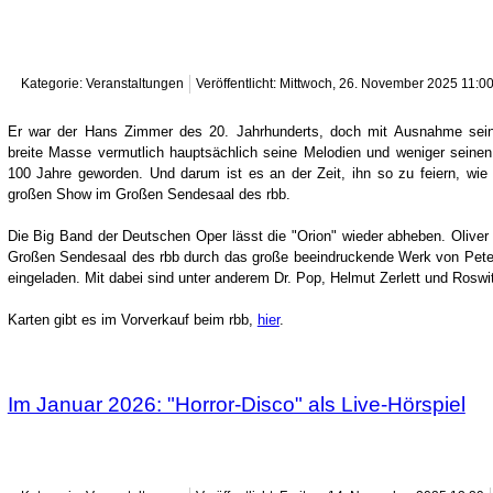
Kategorie: Veranstaltungen
Veröffentlicht: Mittwoch, 26. November 2025 11:0
Er war der Hans Zimmer des 20. Jahrhunderts, doch mit Ausnahme sein
breite Masse vermutlich hauptsächlich seine Melodien und weniger sei
100 Jahre geworden. Und darum ist es an der Zeit, ihn so zu feiern, wie
großen Show im Großen Sendesaal des rbb.
Die Big Band der Deutschen Oper lässt die "Orion" wieder abheben. Olive
Großen Sendesaal des rbb durch das große beeindruckende Werk von Pet
eingeladen. Mit dabei sind unter anderem Dr. Pop, Helmut Zerlett und Roswi
Karten gibt es im Vorverkauf beim rbb,
hier
.
Im Januar 2026: "Horror-Disco" als Live-Hörspiel