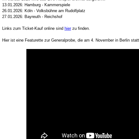
13.01.2026: Hamburg - Kammerspiele
26.01.2026: Köln - Volksbühne am Rudolfplatz
27.01.2026: Bayreuth - Reichshof
Links zum Ticket-Kauf online sind
hier
zu finden.
Hier ist eine Featurette zur Generalprobe, die am 4. November in Berlin stat