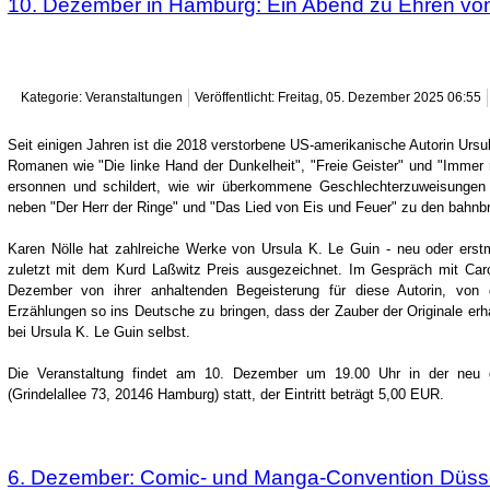
10. Dezember in Hamburg: Ein Abend zu Ehren von
Kategorie: Veranstaltungen
Veröffentlicht: Freitag, 05. Dezember 2025 06:55
Seit einigen Jahren ist die 2018 verstorbene US-amerikanische Autorin Ursul
Romanen wie "Die linke Hand der Dunkelheit", "Freie Geister" und "Immer
ersonnen und schildert, wie wir überkommene Geschlechterzuweisungen 
neben "Der Herr der Ringe" und "Das Lied von Eis und Feuer" zu den bahn
Karen Nölle hat zahlreiche Werke von Ursula K. Le Guin - neu oder erst
zuletzt mit dem Kurd Laßwitz Preis ausgezeichnet. Im Gespräch mit Carc
Dezember von ihrer anhaltenden Begeisterung für diese Autorin, vo
Erzählungen so ins Deutsche zu bringen, dass der Zauber der Originale erha
bei Ursula K. Le Guin selbst.
Die Veranstaltung findet am 10. Dezember um 19.00 Uhr in der neu
(Grindelallee 73, 20146 Hamburg) statt, der Eintritt beträgt 5,00 EUR.
6. Dezember: Comic- und Manga-Convention Düsse