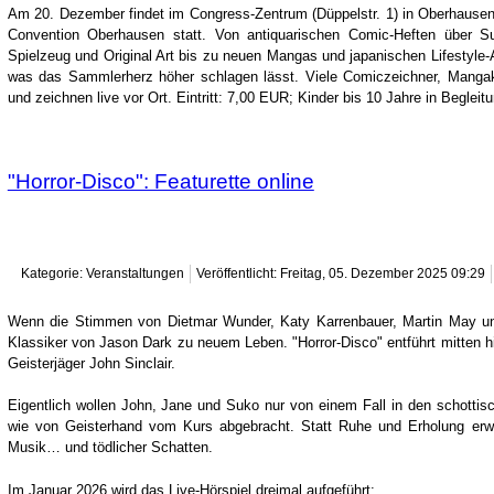
Am 20. Dezember findet im Congress-Zentrum (Düppelstr. 1) in Oberhause
Convention Oberhausen statt. Von antiquarischen Comic-Heften über S
Spielzeug und Original Art bis zu neuen Mangas und japanischen Lifestyle-A
was das Sammlerherz höher schlagen lässt. Viele Comiczeichner, Mangaka,
und zeichnen live vor Ort. Eintritt: 7,00 EUR; Kinder bis 10 Jahre in Begleitun
"Horror-Disco": Featurette online
Kategorie: Veranstaltungen
Veröffentlicht: Freitag, 05. Dezember 2025 09:29
Wenn die Stimmen von Dietmar Wunder, Katy Karrenbauer, Martin May und
Klassiker von Jason Dark zu neuem Leben. "Horror-Disco" entführt mitten h
Geisterjäger John Sinclair.
Eigentlich wollen John, Jane und Suko nur von einem Fall in den schotti
wie von Geisterhand vom Kurs abgebracht. Statt Ruhe und Erholung erwar
Musik… und tödlicher Schatten.
Im Januar 2026 wird das Live-Hörspiel dreimal aufgeführt: