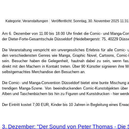
Kategorie: Veranstaltungen
Veröffentlicht: Sonntag, 30. November 2025 11:31
Am 6. Dezember von 11.00 bis 18.00 Uhr findet die Comic- und Manga-Conv
der Dieter-Forte-Gesamtschule Düsseldorf (Heidelbergerstr. 75, 40229 Düsse
Die Veranstaltung verspricht ein unvergessliches Erlebnis für alle Comic
den verschiedensten Genres wie Manga, Graphic Novel, Cartoons, Comic
sein. Besucher haben die Gelegenheit, hautnah dabei zu sein, wenn fa
direkt mit den Machern in Kontakt treten. Über 90 Künstler signieren ihre
selbstgemachtes Merchandise den Besuchern an.
Die Comic- und Manga-Convention Düsseldorf bietet eine bunte Mischung 
trendigen Manga-Szene. Von beeindruckenden Comic-Kunstobjekten über
Alben und Taschenbüchern bis hin zu Figuren und Kunstdrucken - hier werde
Der Eintritt kostet 7,00 EUR, Kinder bis 10 Jahren in Begleitung eines Erwach
3. Dezember: "Der Sound von Peter Thomas - Die