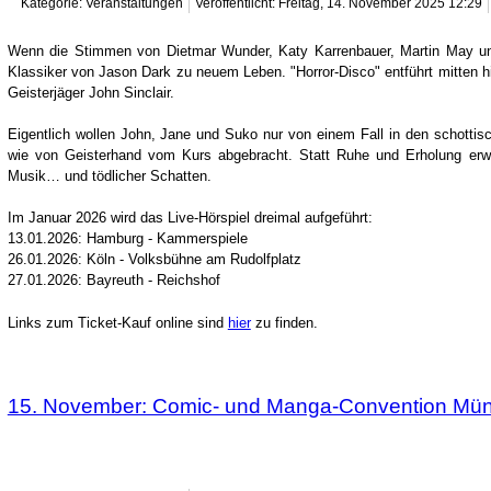
Kategorie: Veranstaltungen
Veröffentlicht: Freitag, 14. November 2025 12:29
Wenn die Stimmen von Dietmar Wunder, Katy Karrenbauer, Martin May und
Klassiker von Jason Dark zu neuem Leben. "Horror-Disco" entführt mitten h
Geisterjäger John Sinclair.
Eigentlich wollen John, Jane und Suko nur von einem Fall in den schotti
wie von Geisterhand vom Kurs abgebracht. Statt Ruhe und Erholung erwar
Musik… und tödlicher Schatten.
Im Januar 2026 wird das Live-Hörspiel dreimal aufgeführt:
13.01.2026: Hamburg - Kammerspiele
26.01.2026: Köln - Volksbühne am Rudolfplatz
27.01.2026: Bayreuth - Reichshof
Links zum Ticket-Kauf online sind
hier
zu finden.
15. November: Comic- und Manga-Convention Mün