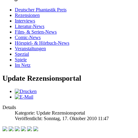
Deutscher Phantastik Preis
Rezensionen
Interviews
Literatur-News
Film- & Serien-News
Comic-News
Hörspiel- & Hörbuch-News
Veranstaltungen
Spezial
Spiele
Im Netz
Update Rezensionsportal
Details
Kategorie: Update Rezensionsportal
Veröffentlicht: Sonntag, 17. Oktober 2010 11:47