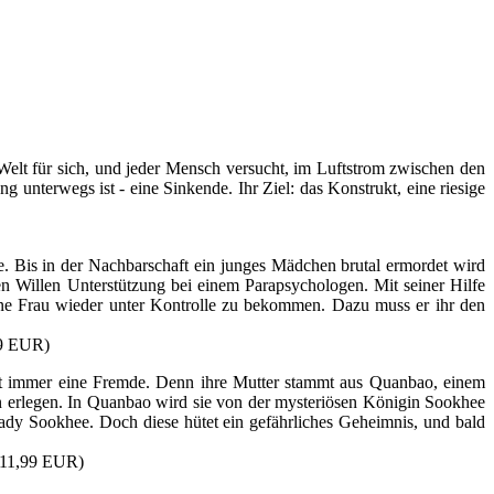
Welt für sich, und jeder Mensch versucht, im Luftstrom zwischen den
nterwegs ist - eine Sinkende. Ihr Ziel: das Konstrukt, eine riesige
e. Bis in der Nachbarschaft ein junges Mädchen brutal ermordet wird
en Willen Unterstützung bei einem Parapsychologen. Mit seiner Hilfe
 seine Frau wieder unter Kontrolle zu bekommen. Dazu muss er ihr den
99 EUR)
dort immer eine Fremde. Denn ihre Mutter stammt aus Quanbao, einem
hn erlegen. In Quanbao wird sie von der mysteriösen Königin Sookhee
ady Sookhee. Doch diese hütet ein gefährliches Geheimnis, und bald
 11,99 EUR)