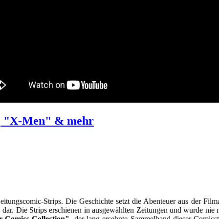
e", "X-Men" & mehr
itungscomic-Strips. Die Geschichte setzt die Abenteuer aus der Filmat
dar. Die Strips erschienen in ausgewählten Zeitungen und wurde nie n
 Comics Collection"
, der lang ersehnte Sammelband dieser Comicstr