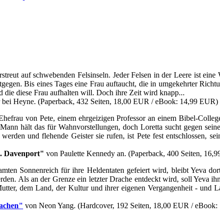
treut auf schwebenden Felsinseln. Jeder Felsen in der Leere ist eine 
n. Bis eines Tages eine Frau auftaucht, die in umgekehrter Richtung u
 die diese Frau aufhalten will. Doch ihre Zeit wird knapp...
bei Heyne. (Paperback, 432 Seiten, 18,00 EUR / eBook: 14,99 EUR)
s Ehefrau von Pete, einem ehrgeizigen Professor an einem Bibel-Colleg
 Mann hält das für Wahnvorstellungen, doch Loretta sucht gegen sein
r werden und flehende Geister sie rufen, ist Pete fest entschlossen,
. Davenport"
von Paulette Kennedy an. (Paperback, 400 Seiten, 16,
samten Sonnenreich für ihre Heldentaten gefeiert wird, bleibt Yeva 
en. Als an der Grenze ein letzter Drache entdeckt wird, soll Yeva i
tter, dem Land, der Kultur und ihrer eigenen Vergangenheit - und L
rachen"
von Neon Yang. (Hardcover, 192 Seiten, 18,00 EUR / eBook: