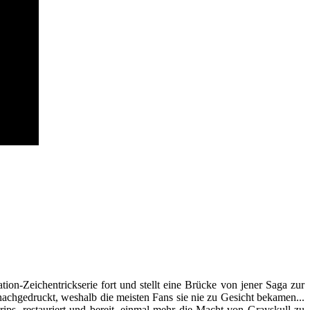
ion-Zeichentrickserie fort und stellt eine Brücke von jener Saga zur
achgedruckt, weshalb die meisten Fans sie nie zu Gesicht bekamen...
ips, restauriert und bereit, einmal mehr die Macht von Grayskull zu