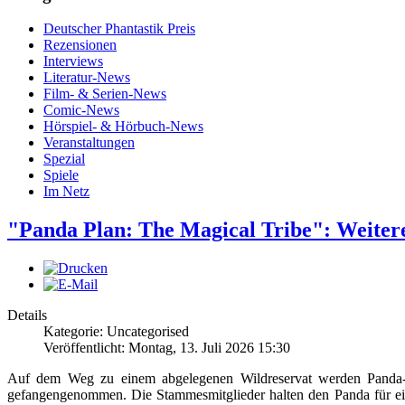
Deutscher Phantastik Preis
Rezensionen
Interviews
Literatur-News
Film- & Serien-News
Comic-News
Hörspiel- & Hörbuch-News
Veranstaltungen
Spezial
Spiele
Im Netz
"Panda Plan: The Magical Tribe": Weiter
Details
Kategorie: Uncategorised
Veröffentlicht: Montag, 13. Juli 2026 15:30
Auf dem Weg zu einem abgelegenen Wildreservat werden Panda-Jun
gefangengenommen. Die Stammesmitglieder halten den Panda für ein