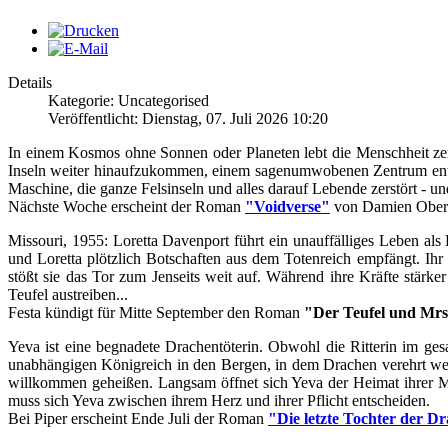
Details
Kategorie: Uncategorised
Veröffentlicht: Dienstag, 07. Juli 2026 10:20
In einem Kosmos ohne Sonnen oder Planeten lebt die Menschheit zers
Inseln weiter hinaufzukommen, einem sagenumwobenen Zentrum entgege
Maschine, die ganze Felsinseln und alles darauf Lebende zerstört - und
Nächste Woche erscheint der Roman
"Voidverse"
von Damien Ober 
Missouri, 1955: Loretta Davenport führt ein unauffälliges Leben al
und Loretta plötzlich Botschaften aus dem Totenreich empfängt. Ihr
stößt sie das Tor zum Jenseits weit auf. Während ihre Kräfte stärke
Teufel austreiben...
Festa kündigt für Mitte September den Roman
"Der Teufel und Mrs
Yeva ist eine begnadete Drachentöterin. Obwohl die Ritterin im ge
unabhängigen Königreich in den Bergen, in dem Drachen verehrt werd
willkommen geheißen. Langsam öffnet sich Yeva der Heimat ihrer Mu
muss sich Yeva zwischen ihrem Herz und ihrer Pflicht entscheiden.
Bei Piper erscheint Ende Juli der Roman
"Die letzte Tochter der D