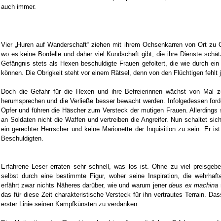
auch immer.
Vier „Huren auf Wanderschaft“ ziehen mit ihrem Ochsenkarren von Ort zu O
wo es keine Bordelle und daher viel Kundschaft gibt, die ihre Dienste schät
Gefängnis stets als Hexen beschuldigte Frauen gefoltert, die wie durch ei
können. Die Obrigkeit steht vor einem Rätsel, denn von den Flüchtigen fehlt j
Doch die Gefahr für die Hexen und ihre Befreierinnen wächst von Mal 
herumsprechen und die Verließe besser bewacht werden. Infolgedessen for
Opfer und führen die Häscher zum Versteck der mutigen Frauen. Allerdings 
an Soldaten nicht die Waffen und vertreiben die Angreifer. Nun schaltet sic
ein gerechter Herrscher und keine Marionette der Inquisition zu sein. Er ist
Beschuldigten.
Erfahrene Leser erraten sehr schnell, was los ist. Ohne zu viel preisgebe
selbst durch eine bestimmte Figur, woher seine Inspiration, die wehrhaf
erfährt zwar nichts Näheres darüber, wie und warum jener
deus ex machina
das für diese Zeit charakteristische Versteck für ihn vertrautes Terrain. Das
erster Linie seinen Kampfkünsten zu verdanken.