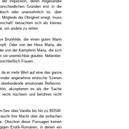
 der Inquisition, deren Abgesandte
rschiedlichen Gründen erst in die
sch oder unansehnlich ist, über
Mitglieds der Obrigkeit erregt, muss
schaft“ betrachten sich als kleines
at, um andere zu retten.
ise Brunhilde, die einen guten Mann
mpft. Oder von der Hexe Maria, die
der von der Kämpferin Maria, die sich
 sie unerreichbar glaubte. Nebenbei:
usschließlich Frauen…
, da er mehr Wert auf eine das ganze
 minder angenehme erotische Szenen
t überbordende emotionale Reflexion.
hön, akzeptieren es als der Sache
n recht nüchtern und berühren nicht
n-Sex über Vanilla bis hin zu BDSM.
braucht ihre Macht über die einfachen
te. Obschon diese Passagen keinen
gigen Erotik-Romanen, in denen ein