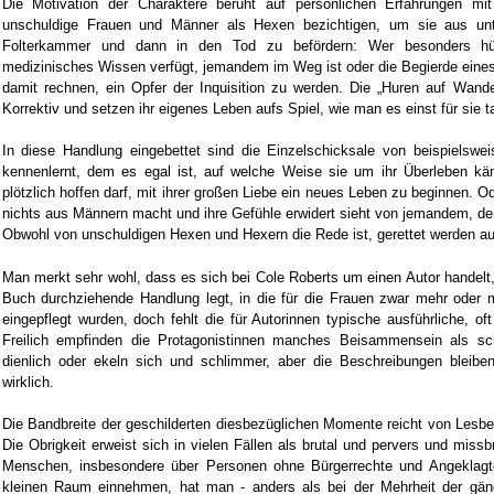
Die Motivation der Charaktere beruht auf persönlichen Erfahrungen mit
unschuldige Frauen und Männer als Hexen bezichtigen, um sie aus unte
Folterkammer und dann in den Tod zu befördern: Wer besonders hüb
medizinisches Wissen verfügt, jemandem im Weg ist oder die Begierde eines 
damit rechnen, ein Opfer der Inquisition zu werden. Die „Huren auf Wander
Korrektiv und setzen ihr eigenes Leben aufs Spiel, wie man es einst für sie t
In diese Handlung eingebettet sind die Einzelschicksale von beispielswe
kennenlernt, dem es egal ist, auf welche Weise sie um ihr Überleben kä
plötzlich hoffen darf, mit ihrer großen Liebe ein neues Leben zu beginnen. O
nichts aus Männern macht und ihre Gefühle erwidert sieht von jemandem, den
Obwohl von unschuldigen Hexen und Hexern die Rede ist, gerettet werden a
Man merkt sehr wohl, dass es sich bei Cole Roberts um einen Autor handelt
Buch durchziehende Handlung legt, in die für die Frauen zwar mehr oder
eingepflegt wurden, doch fehlt die für Autorinnen typische ausführliche, of
Freilich empfinden die Protagonistinnen manches Beisammensein als sc
dienlich oder ekeln sich und schlimmer, aber die Beschreibungen bleibe
wirklich.
Die Bandbreite der geschilderten diesbezüglichen Momente reicht von Lesbe
Die Obrigkeit erweist sich in vielen Fällen als brutal und pervers und miss
Menschen, insbesondere über Personen ohne Bürgerrechte und Angeklag
kleinen Raum einnehmen, hat man - anders als bei der Mehrheit der gän