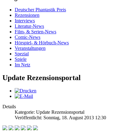
Deutscher Phantastik Preis
Rezensionen
Interviews
Literatur-News
Film- & Serien-News
Comic-News
Hörspiel- & Hörbuch-News
Veranstaltungen
Spezial
Spiele
Im Netz
Update Rezensionsportal
Details
Kategorie: Update Rezensionsportal
Veröffentlicht: Sonntag, 18. August 2013 12:30