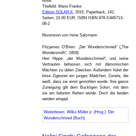
Rose
Titelbild: Mario Franke
Edition SOLAR-X
, 2015, Paperback, 142,
Seiten, 10.00 EUR, ISBN ISBN 978-3-945713-
08-2
Rezension von Irene Salzmann
Fitzjames O’Brien: „Der Wunderschmied“ („The
Wondersmith“, 1859)
Herr Hippe, „der Wunderschmied“, und seine
Vertrauten befassen sich mit dämonischen
Mächten zu üblen Zwecken. Außerdem hütet der
böse Zigeuner ein junges Mädchen, Zonela, die
weiß, dass sie einst gestohlen wurde. Ihre ganze
Zuneigung gilt dem Buckligen Solon, mit dem
sie am liebsten fliehen würde. Doch die beiden
werden ertappt.
Weiterlesen: Wilko Müller jr. (Hrsg.): Der
Wunderschmied (Buch)