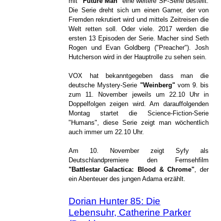
mit
"Future Man"
eine weitere SF-Serie bestellt.
Die Serie dreht sich um einen Gamer, der von
Fremden rekrutiert wird und mittels Zeitreisen die
Welt retten soll. Oder viele. 2017 werden die
ersten 13 Episoden der Serie. Macher sind Seth
Rogen und Evan Goldberg ("Preacher"). Josh
Hutcherson wird in der Hauptrolle zu sehen sein.
VOX hat bekanntgegeben dass man die
deutsche Mystery-Serie
"Weinberg"
vom 9. bis
zum 11. November jeweils um 22.10 Uhr in
Doppelfolgen zeigen wird. Am darauffolgenden
Montag startet die Science-Fiction-Serie
"Humans", diese Serie zeigt man wöchentlich
auch immer um 22.10 Uhr.
Am 10. November zeigt Syfy als
Deutschlandpremiere den Fernsehfilm
"Battlestar Galactica: Blood & Chrome"
, der
ein Abenteuer des jungen Adama erzählt.
Dorian Hunter 85: Die
Lebensuhr, Catherine Parker