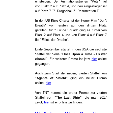
einsteigen. Der Animationsstreifen "Pets" fiel
von Platz 2 auf Platz 4, und neu eingestiegen ist
auf Platz 7 "7. Dragonball Z: Resurrection F".
In den
US-Kino-Charts
ist der Horror-Film "Don't
Breath" vom ersten auf den dritten Platz
gefallen, für "Suicide Squad" ging es runter von
Platz 2 auf Platz 4 und von Platz 4 auf Platz 7
fiel "Elliot, der Drache".
Ende September startet in den USA die sechste
Staffel der Serie
"Once Upon a Time - Es war
einmal"
. Ein weiterer Promo ist jetzt
hier
online
gegangen.
Auch zum Start der neuen, vierten Staffel von
"Agents of Shield"
ging ein neuer Promo
online,
hier
.
Von TNT kommt ein erster Promo zur vierten
Staffel von
"The Last Ship"
, die man 2017
zeigt;
hier
ist er online zu finden.