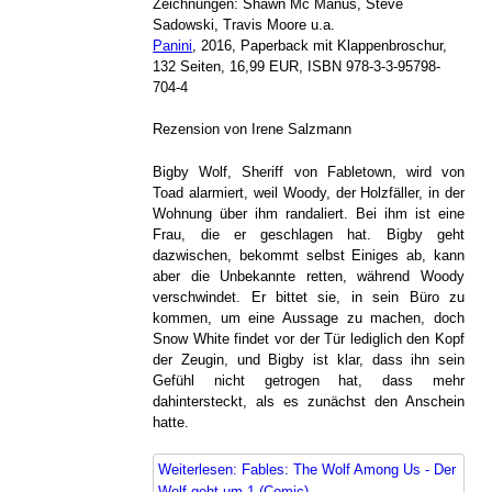
Zeichnungen: Shawn Mc Manus, Steve
Sadowski, Travis Moore u.a.
Panini
, 2016, Paperback mit Klappenbroschur,
132 Seiten, 16,99 EUR, ISBN 978-3-3-95798-
704-4
Rezension von Irene Salzmann
Bigby Wolf, Sheriff von Fabletown, wird von
Toad alarmiert, weil Woody, der Holzfäller, in der
Wohnung über ihm randaliert. Bei ihm ist eine
Frau, die er geschlagen hat. Bigby geht
dazwischen, bekommt selbst Einiges ab, kann
aber die Unbekannte retten, während Woody
verschwindet. Er bittet sie, in sein Büro zu
kommen, um eine Aussage zu machen, doch
Snow White findet vor der Tür lediglich den Kopf
der Zeugin, und Bigby ist klar, dass ihn sein
Gefühl nicht getrogen hat, dass mehr
dahintersteckt, als es zunächst den Anschein
hatte.
Weiterlesen: Fables: The Wolf Among Us - Der
Wolf geht um 1 (Comic)