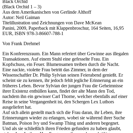
Black Orchid
(Black Orchid 1 – 3)
Aus dem Amerikanischen von Gerlinde Althoff
Autor: Neil Gaiman
Titelillustration und Zeichnungen von Dave McKean
Panini, 2009, Paperback mit Klappenbroschur, 164 Seiten, 16,95
EUR, ISBN 978-3-86607-788-1
Von Frank Drehmel
Ein Konferenzraum. Ein Mann referiert über Gewinne aus illegalen
Transaktionen. Auf einem Stuhl eine gefesselte Frau. Ein
Kopfschuss, ein Feuer. Blumensamen treiben durch die Nacht.
Eine nackte, violette Frau betritt das Zimmer, in dem der
Wissenschaftler Dr. Philip Sylvian seinen Feierabend genießt. Er
scheint sie zu kennen, ihr jedoch fehlt jegliche Erinnerung an ein
früheres Leben. Bevor Sylvian der jungen Frau die Geheimnisse
ihrer Existenz enthüllen kann, findet der alte Mann den Tod,
nachdem ihn ein gewisser Carl Thorne, welcher ebenfalls auf einer
Reise in seine Vergangenheit ist, den Schergen Lex Luthors
ausgeliefert hat.
Auf sich allein gestellt mach sich die Frau daran, ihr Leben, ihre
Erinnerungen wieder zu erlangen, wobei sie während ihrer Suche
Batman, Poison Ivy und Swamp Thing und anderen begegnet.
Und als sie schließlich ihren Frieden gefunden zu haben glaubt,