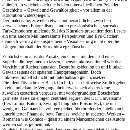
abliefert, in welchem sich die beiden unterschiedlichen Pole der
Geschichte – Gewalt und Gewaltlosigkeit – vor allem in der
Koloration widerspiegeln.
Der malerische, zuweilen etwas unübersichtliche, zwischen
verwaschenem Fotorealismus und expressionistischen, surrealen
Farb-Emotionen spielende Stil des Künstlers präsentiert dem Lesers
ein ums andere Mal interessante Perspektiven und Eye-Catcher;
dennoch vermag die ansprechende Visualisierung nicht über die
Längen innerhalb der Story hinwegzutäuschen.
Zunächst einmal ist der Ansatz, ein Comic mit dem Tod einer
Superheldin beginnen zu lassen, ebenso unkonventionell wie der
Verzicht auf Rachephantasien, Bestrafungsideologien und blutige
Gewalt seitens der späteren Hauptprotagonistin. Doch
unkonventionell ist nicht mit unterhaltsam gleichzusetzen.
Die Identitätssuche der Black Orchid, das schrittweise Zurückgehen
in eine unbekannte Vergangenheit erweist sich als trockene,
zuweilen esoterisch verquaste, mit vordergründigen Botschaften
garnierte Reise zu einigen zentralen Figuren des DC-Universums
(Lex Luthor, Batman, Swamp Thing oder Poison Ivy), die nur
wenig mit Gaimans lustvoll verspielter, überbordender, intellektuell
unterfütterter Phantasie bzw. Fantasy, welche in späteren Werken –
Romanen wie Comics – quasi zu einem Markenzeichen des Autors
werden sollte, gemein hat.
Zugleich ist das Comic weit davon entfernt, Genre-Maßstäbe in