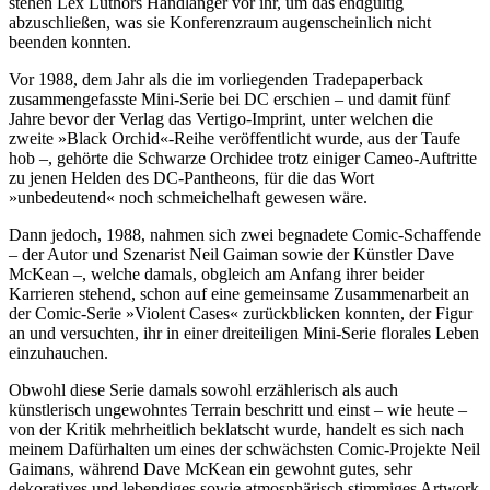
stehen Lex Luthors Handlanger vor ihr, um das endgültig
abzuschließen, was sie Konferenzraum augenscheinlich nicht
beenden konnten.
Vor 1988, dem Jahr als die im vorliegenden Tradepaperback
zusammengefasste Mini-Serie bei DC erschien – und damit fünf
Jahre bevor der Verlag das Vertigo-Imprint, unter welchen die
zweite »Black Orchid«-Reihe veröffentlicht wurde, aus der Taufe
hob –, gehörte die Schwarze Orchidee trotz einiger Cameo-Auftritte
zu jenen Helden des DC-Pantheons, für die das Wort
»unbedeutend« noch schmeichelhaft gewesen wäre.
Dann jedoch, 1988, nahmen sich zwei begnadete Comic-Schaffende
– der Autor und Szenarist Neil Gaiman sowie der Künstler Dave
McKean –, welche damals, obgleich am Anfang ihrer beider
Karrieren stehend, schon auf eine gemeinsame Zusammenarbeit an
der Comic-Serie »Violent Cases« zurückblicken konnten, der Figur
an und versuchten, ihr in einer dreiteiligen Mini-Serie florales Leben
einzuhauchen.
Obwohl diese Serie damals sowohl erzählerisch als auch
künstlerisch ungewohntes Terrain beschritt und einst – wie heute –
von der Kritik mehrheitlich beklatscht wurde, handelt es sich nach
meinem Dafürhalten um eines der schwächsten Comic-Projekte Neil
Gaimans, während Dave McKean ein gewohnt gutes, sehr
dekoratives und lebendiges sowie atmosphärisch stimmiges Artwork