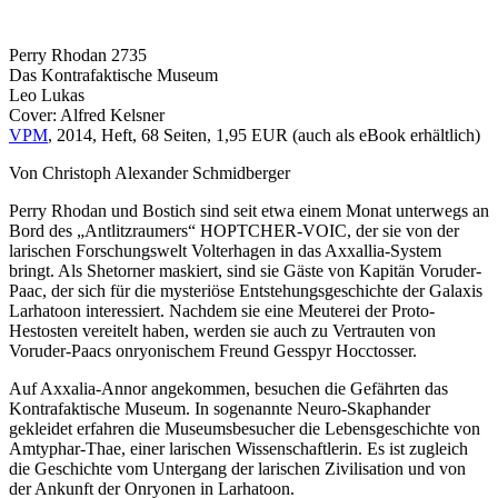
Perry Rhodan 2735
Das Kontrafaktische Museum
Leo Lukas
Cover: Alfred Kelsner
VPM
, 2014, Heft, 68 Seiten, 1,95 EUR (auch als eBook erhältlich)
Von Christoph Alexander Schmidberger
Perry Rhodan und Bostich sind seit etwa einem Monat unterwegs an
Bord des „Antlitzraumers“ HOPTCHER-VOIC, der sie von der
larischen Forschungswelt Volterhagen in das Axxallia-System
bringt. Als Shetorner maskiert, sind sie Gäste von Kapitän Voruder-
Paac, der sich für die mysteriöse Entstehungsgeschichte der Galaxis
Larhatoon interessiert. Nachdem sie eine Meuterei der Proto-
Hestosten vereitelt haben, werden sie auch zu Vertrauten von
Voruder-Paacs onryonischem Freund Gesspyr Hocctosser.
Auf Axxalia-Annor angekommen, besuchen die Gefährten das
Kontrafaktische Museum. In sogenannte Neuro-Skaphander
gekleidet erfahren die Museumsbesucher die Lebensgeschichte von
Amtyphar-Thae, einer larischen Wissenschaftlerin. Es ist zugleich
die Geschichte vom Untergang der larischen Zivilisation und von
der Ankunft der Onryonen in Larhatoon.