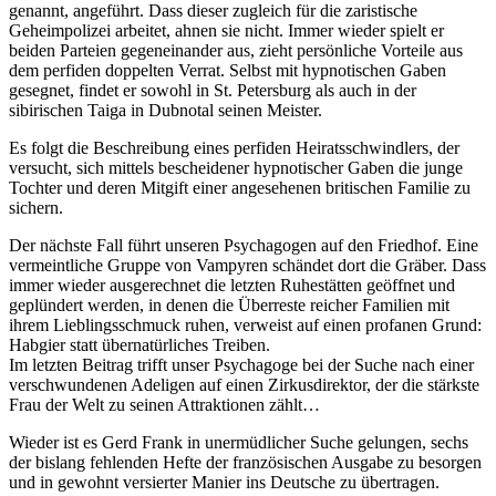
genannt, angeführt. Dass dieser zugleich für die zaristische
Geheimpolizei arbeitet, ahnen sie nicht. Immer wieder spielt er
beiden Parteien gegeneinander aus, zieht persönliche Vorteile aus
dem perfiden doppelten Verrat. Selbst mit hypnotischen Gaben
gesegnet, findet er sowohl in St. Petersburg als auch in der
sibirischen Taiga in Dubnotal seinen Meister.
Es folgt die Beschreibung eines perfiden Heiratsschwindlers, der
versucht, sich mittels bescheidener hypnotischer Gaben die junge
Tochter und deren Mitgift einer angesehenen britischen Familie zu
sichern.
Der nächste Fall führt unseren Psychagogen auf den Friedhof. Eine
vermeintliche Gruppe von Vampyren schändet dort die Gräber. Dass
immer wieder ausgerechnet die letzten Ruhestätten geöffnet und
geplündert werden, in denen die Überreste reicher Familien mit
ihrem Lieblingsschmuck ruhen, verweist auf einen profanen Grund:
Habgier statt übernatürliches Treiben.
Im letzten Beitrag trifft unser Psychagoge bei der Suche nach einer
verschwundenen Adeligen auf einen Zirkusdirektor, der die stärkste
Frau der Welt zu seinen Attraktionen zählt…
Wieder ist es Gerd Frank in unermüdlicher Suche gelungen, sechs
der bislang fehlenden Hefte der französischen Ausgabe zu besorgen
und in gewohnt versierter Manier ins Deutsche zu übertragen.