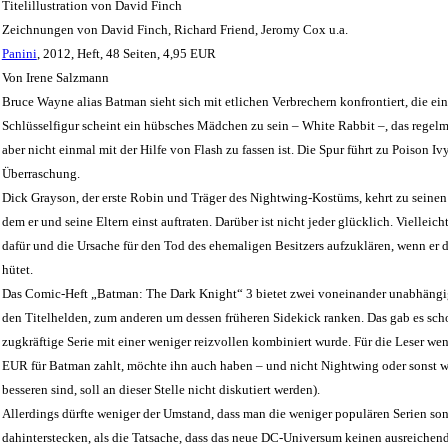
Titelillustration von David Finch
Zeichnungen von David Finch, Richard Friend, Jeromy Cox u.a.
Panini
, 2012, Heft, 48 Seiten, 4,95 EUR
Von Irene Salzmann
Bruce Wayne alias Batman sieht sich mit etlichen Verbrechern konfrontiert, die ein
Schlüsselfigur scheint ein hübsches Mädchen zu sein – White Rabbit –, das regel
aber nicht einmal mit der Hilfe von Flash zu fassen ist. Die Spur führt zu Poison
Überraschung.
Dick Grayson, der erste Robin und Träger des Nightwing-Kostüms, kehrt zu seinen 
dem er und seine Eltern einst auftraten. Darüber ist nicht jeder glücklich. Vielleic
dafür und die Ursache für den Tod des ehemaligen Besitzers aufzuklären, wenn er 
hütet.
Das Comic-Heft „Batman: The Dark Knight“ 3 bietet zwei voneinander unabhängi
den Titelhelden, zum anderen um dessen früheren Sidekick ranken. Das gab es scho
zugkräftige Serie mit einer weniger reizvollen kombiniert wurde. Für die Leser we
EUR für Batman zahlt, möchte ihn auch haben – und nicht Nightwing oder sonst wen
besseren sind, soll an dieser Stelle nicht diskutiert werden).
Allerdings dürfte weniger der Umstand, dass man die weniger populären Serien son
dahinterstecken, als die Tatsache, dass das neue DC-Universum keinen ausreiche