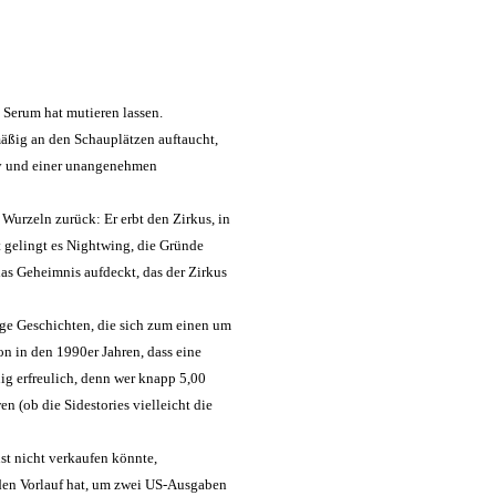
 Serum hat mutieren lassen.
mäßig an den Schauplätzen auftaucht,
 Ivy und einer unangenehmen
Wurzeln zurück: Er erbt den Zirkus, in
ht gelingt es Nightwing, die Gründe
das Geheimnis aufdeckt, das der Zirkus
ge Geschichten, die sich zum einen um
n in den 1990er Jahren, dass eine
nig erfreulich, denn wer knapp 5,00
 (ob die Sidestories vielleicht die
st nicht verkaufen könnte,
nden Vorlauf hat, um zwei US-Ausgaben