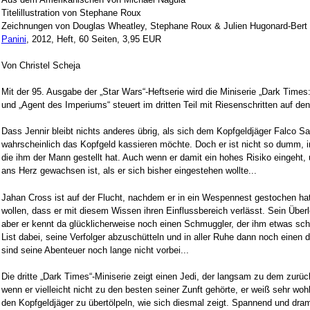
Titelillustration von Stephane Roux
Zeichnungen von Douglas Wheatley, Stephane Roux & Julien Hugonard-Bert
Panini
, 2012, Heft, 60 Seiten, 3,95 EUR
Von Christel Scheja
Mit der 95. Ausgabe der „Star Wars“-Heftserie wird die Miniserie „Dark Tim
und „Agent des Imperiums“ steuert im dritten Teil mit Riesenschritten auf d
Dass Jennir bleibt nichts anderes übrig, als sich dem Kopfgeldjäger Falco San
wahrscheinlich das Kopfgeld kassieren möchte. Doch er ist nicht so dumm, in 
die ihm der Mann gestellt hat. Auch wenn er damit ein hohes Risiko eingeht
ans Herz gewachsen ist, als er sich bisher eingestehen wollte...
Jahan Cross ist auf der Flucht, nachdem er in ein Wespennest gestochen hat 
wollen, dass er mit diesem Wissen ihren Einflussbereich verlässt. Sein Übe
aber er kennt da glücklicherweise noch einen Schmuggler, der ihm etwas schuld
List dabei, seine Verfolger abzuschütteln und in aller Ruhe dann noch einen d
sind seine Abenteuer noch lange nicht vorbei...
Die dritte „Dark Times“-Miniserie zeigt einen Jedi, der langsam zu dem zurüc
wenn er vielleicht nicht zu den besten seiner Zunft gehörte, er weiß sehr wo
den Kopfgeldjäger zu übertölpeln, wie sich diesmal zeigt. Spannend und dram