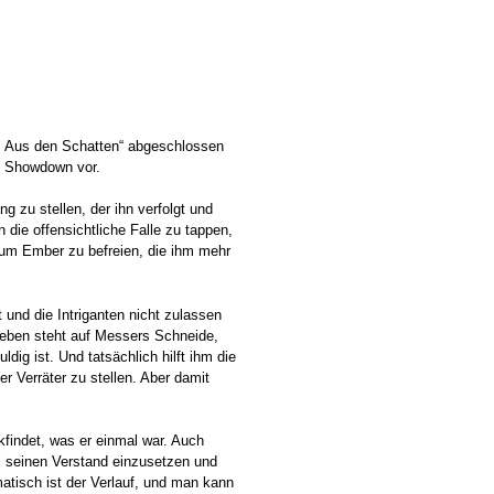
es: Aus den Schatten“ abgeschlossen
en Showdown vor.
g zu stellen, der ihn verfolgt und
die offensichtliche Falle zu tappen,
, um Ember zu befreien, die ihm mehr
und die Intriganten nicht zulassen
rleben steht auf Messers Schneide,
ig ist. Und tatsächlich hilft ihm die
er Verräter zu stellen. Aber damit
kfindet, was er einmal war. Auch
hl seinen Verstand einzusetzen und
atisch ist der Verlauf, und man kann