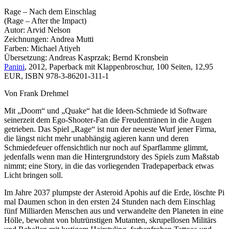
Rage – Nach dem Einschlag
(Rage – After the Impact)
Autor: Arvid Nelson
Zeichnungen: Andrea Mutti
Farben: Michael Atiyeh
Übersetzung: Andreas Kasprzak; Bernd Kronsbein
Panini
, 2012, Paperback mit Klappenbroschur, 100 Seiten, 12,95
EUR, ISBN 978-3-86201-311-1
Von Frank Drehmel
Mit „Doom“ und „Quake“ hat die Ideen-Schmiede id Software
seinerzeit dem Ego-Shooter-Fan die Freudentränen in die Augen
getrieben. Das Spiel „Rage“ ist nun der neueste Wurf jener Firma,
die längst nicht mehr unabhängig agieren kann und deren
Schmiedefeuer offensichtlich nur noch auf Sparflamme glimmt,
jedenfalls wenn man die Hintergrundstory des Spiels zum Maßstab
nimmt; eine Story, in die das vorliegenden Tradepaperback etwas
Licht bringen soll.
Im Jahre 2037 plumpste der Asteroid Apohis auf die Erde, löschte Pi
mal Daumen schon in den ersten 24 Stunden nach dem Einschlag
fünf Milliarden Menschen aus und verwandelte den Planeten in eine
Hölle, bewohnt von blutrünstigen Mutanten, skrupellosen Militärs