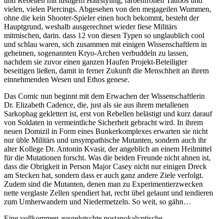
und Rebellen mit lustigem Hairstyling, farbenfrohen Tattoos und
vielen, vielen Piercings. Abgesehen von den megageilen Wummen,
ohne die kein Shooter-Spieler einen hoch bekommt, besteht der
Hauptgrund, weshalb ausgerechnet wieder fiese Militärs
mitmischen, darin. dass 12 von diesen Typen so unglaublich cool
und schlau waren, sich zusammen mit einigen Wissenschaftlern in
geheimen, sogenannten Kryo-Archen verbuddeln zu lassen,
nachdem sie zuvor einen ganzen Haufen Projekt-Beteiligter
beseitigen ließen, damit in ferner Zukunft die Menschheit an ihrem
einnehmenden Wesen und Ethos genese.
Das Comic nun beginnt mit dem Erwachen der Wissenschaftlerin
Dr. Elizabeth Cadence, die, just als sie aus ihrem metallenen
Sarkophag geklettert ist, erst von Rebellen belästigt und kurz darauf
von Soldaten in vermeintliche Sicherheit gebracht wird. In ihrem
neuen Domizil in Form eines Bunkerkomplexes erwarten sie nicht
nur üble Militärs und unsympathische Mutanten, sondern auch ihr
alter Kollege Dr. Antonin Kvasir, der angeblich an einem Heilmittel
für die Mutationen forscht. Was die beiden Freunde nicht ahnen ist,
dass die Obrigkeit in Person Major Casey nicht nur einigen Dreck
am Stecken hat, sondern dass er auch ganz andere Ziele verfolgt.
Zudem sind die Mutanten, denen man zu Experimentierzwecken
nette verglaste Zellen spendiert hat, recht übel gelaunt und tendieren
zum Umherwandern und Niedermetzeln. So weit, so gähn…
Eine vollkommen ausgelutschte postapokalyptische