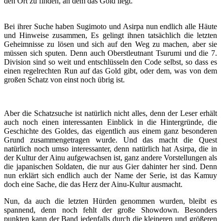
den Ort zu finden, an dem das Gold liegt.
Bei ihrer Suche haben Sugimoto und Asirpa nun endlich alle Häute
und Hinweise zusammen, Es gelingt ihnen tatsächlich die letzten
Geheimnisse zu lösen und sich auf den Weg zu machen, aber sie
müssen sich sputen. Denn auch Oberstleutnant Tsurumi und die 7.
Division sind so weit und entschlüsseln den Code selbst, so dass es
einen regelrechten Run auf das Gold gibt, oder dem, was von dem
großen Schatz von einst noch übrig ist.
Aber die Schatzsuche ist natürlich nicht alles, denn der Leser erhält
auch noch einen interessanten Einblick in die Hintergründe, die
Geschichte des Goldes, das eigentlich aus einem ganz besonderen
Grund zusammengetragen wurde. Und das macht die Quest
natürlich noch umso interessanter, denn natürlich hat Asirpa, die in
der Kultur der Ainu aufgewachsen ist, ganz andere Vorstellungen als
die japanischen Soldaten, die nur aus Gier dahinter her sind. Denn
nun erklärt sich endlich auch der Name der Serie, ist das Kamuy
doch eine Sache, die das Herz der Ainu-Kultur ausmacht.
Nun, da auch die letzten Hürden genommen wurden, bleibt es
spannend, denn noch fehlt der große Showdown. Besonders
punkten kann der Band jedenfalls durch die kleineren und größeren