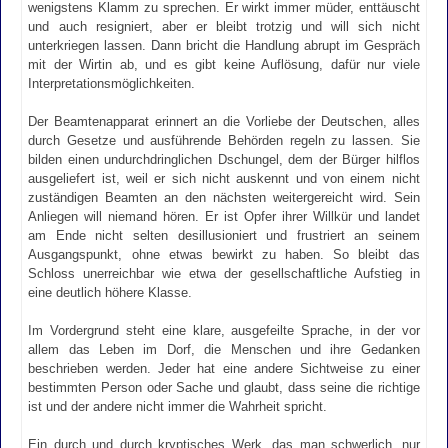
wenigstens Klamm zu sprechen. Er wirkt immer müder, enttäuscht
und auch resigniert, aber er bleibt trotzig und will sich nicht
unterkriegen lassen. Dann bricht die Handlung abrupt im Gespräch
mit der Wirtin ab, und es gibt keine Auflösung, dafür nur viele
Interpretationsmöglichkeiten.
Der Beamtenapparat erinnert an die Vorliebe der Deutschen, alles
durch Gesetze und ausführende Behörden regeln zu lassen. Sie
bilden einen undurchdringlichen Dschungel, dem der Bürger hilflos
ausgeliefert ist, weil er sich nicht auskennt und von einem nicht
zuständigen Beamten an den nächsten weitergereicht wird. Sein
Anliegen will niemand hören. Er ist Opfer ihrer Willkür und landet
am Ende nicht selten desillusioniert und frustriert an seinem
Ausgangspunkt, ohne etwas bewirkt zu haben. So bleibt das
Schloss unerreichbar wie etwa der gesellschaftliche Aufstieg in
eine deutlich höhere Klasse.
Im Vordergrund steht eine klare, ausgefeilte Sprache, in der vor
allem das Leben im Dorf, die Menschen und ihre Gedanken
beschrieben werden. Jeder hat eine andere Sichtweise zu einer
bestimmten Person oder Sache und glaubt, dass seine die richtige
ist und der andere nicht immer die Wahrheit spricht.
Ein durch und durch kryptisches Werk, das man schwerlich ‚nur