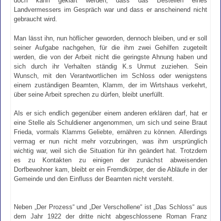
doch kann geklärt werden, dass das Bestellen eines
Landvermessers im Gespräch war und dass er anscheinend nicht
gebraucht wird.
Man lässt ihn, nun höflicher geworden, dennoch bleiben, und er soll
seiner Aufgabe nachgehen, für die ihm zwei Gehilfen zugeteilt
werden, die von der Arbeit nicht die geringste Ahnung haben und
sich durch ihr Verhalten ständig K.s Unmut zuziehen. Sein
Wunsch, mit den Verantwortlichen im Schloss oder wenigstens
einem zuständigen Beamten, Klamm, der im Wirtshaus verkehrt,
über seine Arbeit sprechen zu dürfen, bleibt unerfüllt.
Als er sich endlich gegenüber einem anderen erklären darf, hat er
eine Stelle als Schuldiener angenommen, um sich und seine Braut
Frieda, vormals Klamms Geliebte, ernähren zu können. Allerdings
vermag er nun nicht mehr vorzubringen, was ihm ursprünglich
wichtig war, weil sich die Situation für ihn geändert hat. Trotzdem
es zu Kontakten zu einigen der zunächst abweisenden
Dorfbewohner kam, bleibt er ein Fremdkörper, der die Abläufe in der
Gemeinde und den Einfluss der Beamten nicht versteht.
Neben „Der Prozess“ und „Der Verschollene“ ist „Das Schloss“ aus
dem Jahr 1922 der dritte nicht abgeschlossene Roman Franz