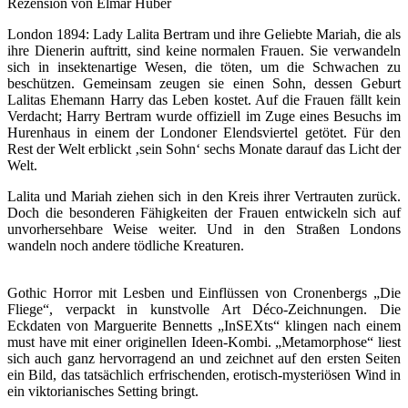
Rezension von Elmar Huber
London 1894: Lady Lalita Bertram und ihre Geliebte Mariah, die als
ihre Dienerin auftritt, sind keine normalen Frauen. Sie verwandeln
sich in insektenartige Wesen, die töten, um die Schwachen zu
beschützen. Gemeinsam zeugen sie einen Sohn, dessen Geburt
Lalitas Ehemann Harry das Leben kostet. Auf die Frauen fällt kein
Verdacht; Harry Bertram wurde offiziell im Zuge eines Besuchs im
Hurenhaus in einem der Londoner Elendsviertel getötet. Für den
Rest der Welt erblickt ‚sein Sohn‘ sechs Monate darauf das Licht der
Welt.
Lalita und Mariah ziehen sich in den Kreis ihrer Vertrauten zurück.
Doch die besonderen Fähigkeiten der Frauen entwickeln sich auf
unvorhersehbare Weise weiter. Und in den Straßen Londons
wandeln noch andere tödliche Kreaturen.
Gothic Horror mit Lesben und Einflüssen von Cronenbergs „Die
Fliege“, verpackt in kunstvolle Art Déco-Zeichnungen. Die
Eckdaten von Marguerite Bennetts „InSEXts“ klingen nach einem
must have mit einer originellen Ideen-Kombi. „Metamorphose“ liest
sich auch ganz hervorragend an und zeichnet auf den ersten Seiten
ein Bild, das tatsächlich erfrischenden, erotisch-mysteriösen Wind in
ein viktorianisches Setting bringt.