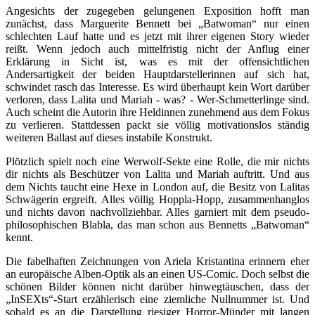
Angesichts der zugegeben gelungenen Exposition hofft man
zunächst, dass Marguerite Bennett bei „Batwoman“ nur einen
schlechten Lauf hatte und es jetzt mit ihrer eigenen Story wieder
reißt. Wenn jedoch auch mittelfristig nicht der Anflug einer
Erklärung in Sicht ist, was es mit der offensichtlichen
Andersartigkeit der beiden Hauptdarstellerinnen auf sich hat,
schwindet rasch das Interesse. Es wird überhaupt kein Wort darüber
verloren, dass Lalita und Mariah - was? - Wer-Schmetterlinge sind.
Auch scheint die Autorin ihre Heldinnen zunehmend aus dem Fokus
zu verlieren. Stattdessen packt sie völlig motivationslos ständig
weiteren Ballast auf dieses instabile Konstrukt.
Plötzlich spielt noch eine Werwolf-Sekte eine Rolle, die mir nichts
dir nichts als Beschützer von Lalita und Mariah auftritt. Und aus
dem Nichts taucht eine Hexe in London auf, die Besitz von Lalitas
Schwägerin ergreift. Alles völlig Hoppla-Hopp, zusammenhanglos
und nichts davon nachvollziehbar. Alles garniert mit dem pseudo-
philosophischen Blabla, das man schon aus Bennetts „Batwoman“
kennt.
Die fabelhaften Zeichnungen von Ariela Kristantina erinnern eher
an europäische Alben-Optik als an einen US-Comic. Doch selbst die
schönen Bilder können nicht darüber hinwegtäuschen, dass der
„InSEXts“-Start erzählerisch eine ziemliche Nullnummer ist. Und
sobald es an die Darstellung riesiger Horror-Münder mit langen