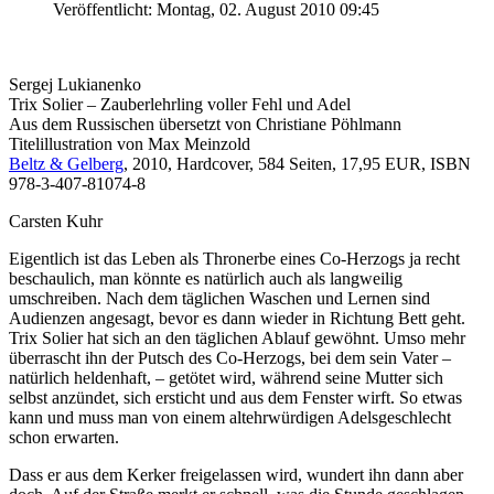
Veröffentlicht: Montag, 02. August 2010 09:45
Sergej Lukianenko
Trix Solier – Zauberlehrling voller Fehl und Adel
Aus dem Russischen übersetzt von Christiane Pöhlmann
Titelillustration von Max Meinzold
Beltz & Gelberg
, 2010, Hardcover, 584 Seiten, 17,95 EUR, ISBN
978-3-407-81074-8
Carsten Kuhr
Eigentlich ist das Leben als Thronerbe eines Co-Herzogs ja recht
beschaulich, man könnte es natürlich auch als langweilig
umschreiben. Nach dem täglichen Waschen und Lernen sind
Audienzen angesagt, bevor es dann wieder in Richtung Bett geht.
Trix Solier hat sich an den täglichen Ablauf gewöhnt. Umso mehr
überrascht ihn der Putsch des Co-Herzogs, bei dem sein Vater –
natürlich heldenhaft, – getötet wird, während seine Mutter sich
selbst anzündet, sich ersticht und aus dem Fenster wirft. So etwas
kann und muss man von einem altehrwürdigen Adelsgeschlecht
schon erwarten.
Dass er aus dem Kerker freigelassen wird, wundert ihn dann aber