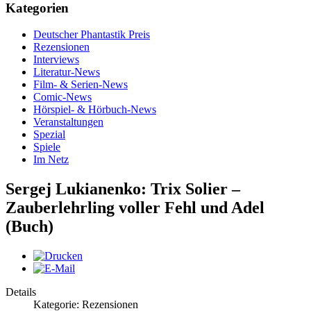
Kategorien
Deutscher Phantastik Preis
Rezensionen
Interviews
Literatur-News
Film- & Serien-News
Comic-News
Hörspiel- & Hörbuch-News
Veranstaltungen
Spezial
Spiele
Im Netz
Sergej Lukianenko: Trix Solier –
Zauberlehrling voller Fehl und Adel
(Buch)
Details
Kategorie: Rezensionen