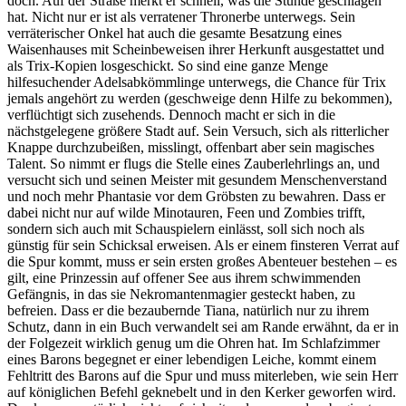
doch. Auf der Straße merkt er schnell, was die Stunde geschlagen
hat. Nicht nur er ist als verratener Thronerbe unterwegs. Sein
verräterischer Onkel hat auch die gesamte Besatzung eines
Waisenhauses mit Scheinbeweisen ihrer Herkunft ausgestattet und
als Trix-Kopien losgeschickt. So sind eine ganze Menge
hilfesuchender Adelsabkömmlinge unterwegs, die Chance für Trix
jemals angehört zu werden (geschweige denn Hilfe zu bekommen),
verflüchtigt sich zusehends. Dennoch macht er sich in die
nächstgelegene größere Stadt auf. Sein Versuch, sich als ritterlicher
Knappe durchzubeißen, misslingt, offenbart aber sein magisches
Talent. So nimmt er flugs die Stelle eines Zauberlehrlings an, und
versucht sich und seinen Meister mit gesundem Menschenverstand
und noch mehr Phantasie vor dem Gröbsten zu bewahren. Dass er
dabei nicht nur auf wilde Minotauren, Feen und Zombies trifft,
sondern sich auch mit Schauspielern einlässt, soll sich noch als
günstig für sein Schicksal erweisen. Als er einem finsteren Verrat auf
die Spur kommt, muss er sein ersten großes Abenteuer bestehen – es
gilt, eine Prinzessin auf offener See aus ihrem schwimmenden
Gefängnis, in das sie Nekromantenmagier gesteckt haben, zu
befreien. Dass er die bezaubernde Tiana, natürlich nur zu ihrem
Schutz, dann in ein Buch verwandelt sei am Rande erwähnt, da er in
der Folgezeit wirklich genug um die Ohren hat. Im Schlafzimmer
eines Barons begegnet er einer lebendigen Leiche, kommt einem
Fehltritt des Barons auf die Spur und muss miterleben, wie sein Herr
auf königlichen Befehl geknebelt und in den Kerker geworfen wird.