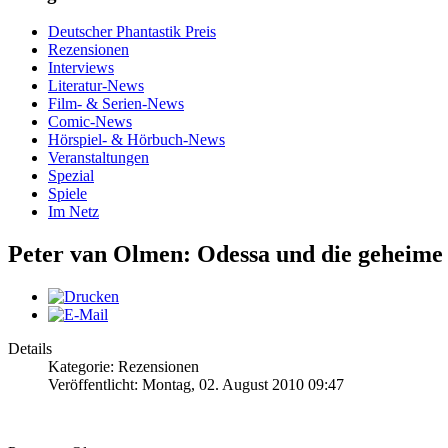
Deutscher Phantastik Preis
Rezensionen
Interviews
Literatur-News
Film- & Serien-News
Comic-News
Hörspiel- & Hörbuch-News
Veranstaltungen
Spezial
Spiele
Im Netz
Peter van Olmen: Odessa und die geheime
Details
Kategorie: Rezensionen
Veröffentlicht: Montag, 02. August 2010 09:47