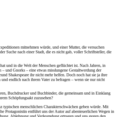
e Expeditionen mitnehmen würde, und einer Mutter, die versuchen
Suche nach einer Stadt, die es nicht gab, voller Schriftsteller, die
hat und in die Welt der Menschen geflüchtet ist. Nach Jahren, in
den – und Gnorks – eine etwas misslungene Gestaltwerdung der
und Shakespeare ihr nicht mehr helfen. Doch noch hat sie ja ihre
n und endlich nach ihrem Vater zu befragen – wenn sie nur nicht
ratoren, Buchdrucker und Buchbinder, die gemeinsam und in Einklang
i ihrem Schöpfungsakt zuzusehen?
ganz typischen menschlichen Charakterschwächen geben würde. Mit
e Protagonistin entführt uns der Autor auf abenteuerlichen Wegen in
äuschung, Ablehnung und Verleumdung ertragen und uns gegen den