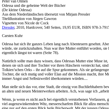
Peter van Olmen
Odessa und die geheime Welt der Bücher
(De kleine Odessa)
Aus dem Niederländischen übersetzt von Mirjam Pressler
Titelillustration von Jürgen Gawron
Vignetten von Nicole de Cock
Dressler
, 2010, Hardcover, 540 Seiten, 19,95 EUR, ISBN 978-3-791
Carsten Kuhr
Odessa hat sich ihr ganzes Leben lang nach Abenteuern gesehnt. Aber s
würde, sie zurückzuhalten. Nun war ihre Mutter entführt worden, sie h
eigentlich längst tot waren (Seite 78).
Natürlich sollte man dazu wissen, dass Odessas Mutter eine Muse ist, 
denen sie sich und ihre Tochter vor ihren Häschern versteckt hat, s
Tolkien’schen Orks – ihr auf die Spur gekommen. Als sie gefangengen
Tochter, die sich mutig und voller Elan auf die Mission macht, ihre 
immer Angst und Selbstzweifel überkommen würden....
Man stelle sich das vor, eine Stadt, die einzig von Buchliebhabern b
an alten und neuen Meisterwerken arbeiten. Ach, was sage ich „arbei
Wenn, ja wenn es nicht auch bei eigentlich verstorbenen Verfasser
viel augenzwinkerndem Witz, messerscharfem Blick für allzu menschli
eine nur auf den ersten Blick heile Bücherwelt. Mit der jungen Ode