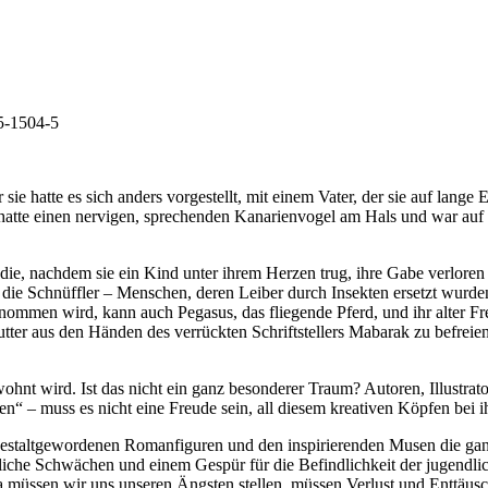
5-1504-5
ie hatte es sich anders vorgestellt, mit einem Vater, der sie auf lang
atte einen nervigen, sprechenden Kanarienvogel am Hals und war auf der 
die, nachdem sie ein Kind unter ihrem Herzen trug, ihre Gabe verloren 
ind die Schnüffler – Menschen, deren Leiber durch Insekten ersetzt wur
ommen wird, kann auch Pegasus, das fliegende Pferd, und ihr alter Fre
Mutter aus den Händen des verrückten Schriftstellers Mabarak zu befreie
ewohnt wird. Ist das nicht ein ganz besonderer Traum? Autoren, Illust
ten“ – muss es nicht eine Freude sein, all diesem kreativen Köpfen be
n, gestaltgewordenen Romanfiguren und den inspirierenden Musen die 
che Schwächen und einem Gespür für die Befindlichkeit der jugendlich
ssa müssen wir uns unseren Ängsten stellen, müssen Verlust und Entt