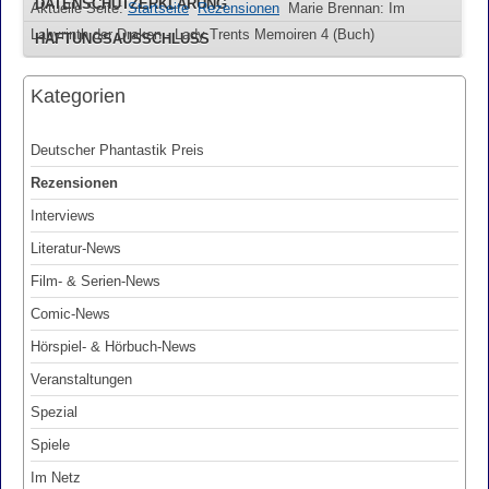
DATENSCHUTZERKLÄRUNG
Aktuelle Seite:
Startseite
Rezensionen
Marie Brennan: Im
Labyrinth der Draken - Lady Trents Memoiren 4 (Buch)
HAFTUNGSAUSSCHLUSS
Kategorien
Deutscher Phantastik Preis
Rezensionen
Interviews
Literatur-News
Film- & Serien-News
Comic-News
Hörspiel- & Hörbuch-News
Veranstaltungen
Spezial
Spiele
Im Netz