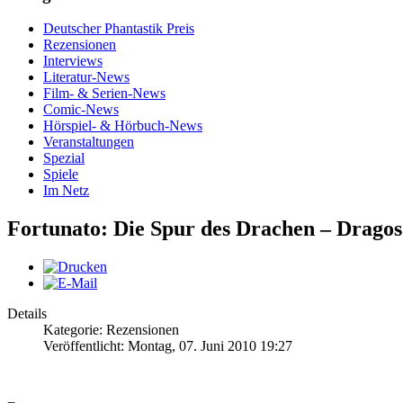
Deutscher Phantastik Preis
Rezensionen
Interviews
Literatur-News
Film- & Serien-News
Comic-News
Hörspiel- & Hörbuch-News
Veranstaltungen
Spezial
Spiele
Im Netz
Fortunato: Die Spur des Drachen – Dragos
Details
Kategorie: Rezensionen
Veröffentlicht: Montag, 07. Juni 2010 19:27