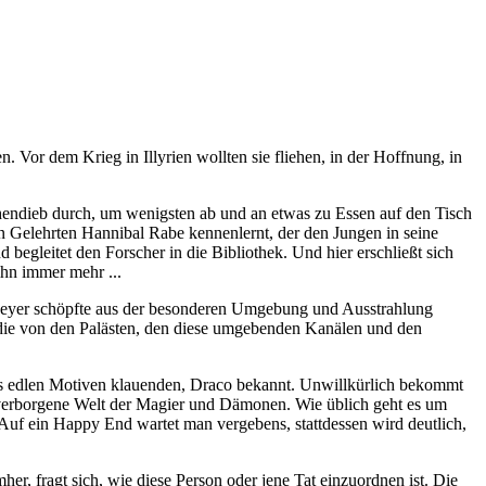
n. Vor dem Krieg in Illyrien wollten sie fliehen, in der Hoffnung, in
schendieb durch, um wenigsten ab und an etwas zu Essen auf den Tisch
den Gelehrten Hannibal Rabe kennenlernt, der den Jungen in seine
begleitet den Forscher in die Bibliothek. Und hier erschließt sich
hn immer mehr ...
 Meyer schöpfte aus der besonderen Umgebung und Ausstrahlung
 die von den Palästen, den diese umgebenden Kanälen und den
aus edlen Motiven klauenden, Draco bekannt. Unwillkürlich bekommt
 verborgene Welt der Magier und Dämonen. Wie üblich geht es um
. Auf ein Happy End wartet man vergebens, stattdessen wird deutlich,
r, fragt sich, wie diese Person oder jene Tat einzuordnen ist. Die