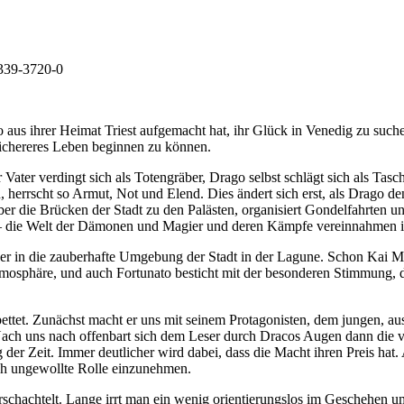
8339-3720-0
go aus ihrer Heimat Triest aufgemacht hat, ihr Glück in Venedig zu suche
sichereres Leben beginnen zu können.
 Vater verdingt sich als Totengräber, Drago selbst schlägt sich als Ta
n, herrscht so Armut, Not und Elend. Dies ändert sich erst, als Drago 
r die Brücken der Stadt zu den Palästen, organisiert Gondelfahrten und 
 – die Welt der Dämonen und Magier und deren Kämpfe vereinnahmen i
eser in die zauberhafte Umgebung der Stadt in der Lagune. Schon Kai
Atmosphäre, und auch Fortunato besticht mit der besonderen Stimmung,
ebettet. Zunächst macht er uns mit seinem Protagonisten, dem jungen, 
 Nach uns nach offenbart sich dem Leser durch Dracos Augen dann die
 der Zeit. Immer deutlicher wird dabei, dass die Macht ihren Preis hat
uch ungewollte Rolle einzunehmen.
hachtelt. Lange irrt man ein wenig orientierungslos im Geschehen umhe