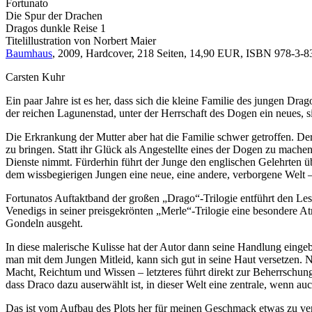
Fortunato
Die Spur der Drachen
Dragos dunkle Reise 1
Titelillustration von Norbert Maier
Baumhaus
, 2009, Hardcover, 218 Seiten, 14,90 EUR, ISBN 978-3-
Carsten Kuhr
Ein paar Jahre ist es her, dass sich die kleine Familie des jungen Dra
der reichen Lagunenstad, unter der Herrschaft des Dogen ein neues, 
Die Erkrankung der Mutter aber hat die Familie schwer getroffen. Der
zu bringen. Statt ihr Glück als Angestellte eines der Dogen zu mache
Dienste nimmt. Fürderhin führt der Junge den englischen Gelehrten übe
dem wissbegierigen Jungen eine neue, eine andere, verborgene Welt
Fortunatos Auftaktband der großen „Drago“-Trilogie entführt den L
Venedigs in seiner preisgekrönten „Merle“-Trilogie eine besondere 
Gondeln ausgeht.
In diese malerische Kulisse hat der Autor dann seine Handlung eing
man mit dem Jungen Mitleid, kann sich gut in seine Haut versetzen.
Macht, Reichtum und Wissen – letzteres führt direkt zur Beherrschung
dass Draco dazu auserwählt ist, in dieser Welt eine zentrale, wenn a
Das ist vom Aufbau des Plots her für meinen Geschmack etwas zu versc