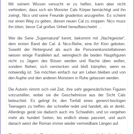
Mit seinem Wissen versucht er zu helfen, kann aber nicht
verhindern, dass sich ein Monster Cals Körper bemächtigt und ihn
zwingt, Nico und seine Freunde gnadenlos anzugreifen. Es scheint
nur einen Weg zu geben, diesen neuen Cal zu stoppen: Nico muss
ihn töten, bevor Cal großes Unheil heraufbeschwört …
Wer die Serie „Supernatural“ kennt, bekommt mit „Nachtgeister“,
dem ersten Band der Cal- & Nico-Reihe, eine Art Klon geboten.
Sowohl der Hintergrund als auch die Personenkonstellationen
weisen einige Parallelen auf, wenngleich die beiden Hauptfiguren
nicht zu Jägern des Bösen werden und Rache üben wollen,
sondern fliehen, sich verstecken und bloß kämpfen, wenn es
notwendig ist. Sie möchten einfach nur am Leben bleiben und von
den Auphe und den anderen Monstern in Ruhe gelassen werden.
Die Autorin nimmt sich viel Zeit, ihre sehr gegensätzlichen Figuren
vorzustellen, wobei sie die Geschehnisse aus der Sicht Cals
beleuchtet. Es gelingt ihr, den Tonfall eines genervt-bockigen
Teenagers zu treffen, der schneller redet und handelt, als er denkt.
Allerdings gerät sie dadurch auch ins Schwafeln, und so vergehen
mehr als hundert Seiten, bis endlich etwas passiert, und auch
danach weist der Roman immer wieder vermeidbare Längen auf.