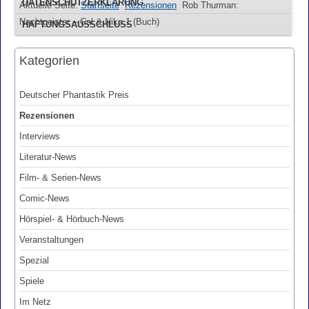
DATENSCHUTZERKLÄRUNG
Aktuelle Seite:
Startseite
Rezensionen
Rob Thurman:
Nachtgeister – Cal & Niko 1 (Buch)
HAFTUNGSAUSSCHLUSS
Kategorien
Deutscher Phantastik Preis
Rezensionen
Interviews
Literatur-News
Film- & Serien-News
Comic-News
Hörspiel- & Hörbuch-News
Veranstaltungen
Spezial
Spiele
Im Netz