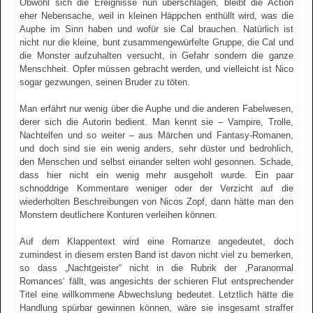
Obwohl sich die Ereignisse nun überschlagen, bleibt die Action
eher Nebensache, weil in kleinen Häppchen enthüllt wird, was die
Auphe im Sinn haben und wofür sie Cal brauchen. Natürlich ist
nicht nur die kleine, bunt zusammengewürfelte Gruppe, die Cal und
die Monster aufzuhalten versucht, in Gefahr sondern die ganze
Menschheit. Opfer müssen gebracht werden, und vielleicht ist Nico
sogar gezwungen, seinen Bruder zu töten.
Man erfährt nur wenig über die Auphe und die anderen Fabelwesen,
derer sich die Autorin bedient. Man kennt sie – Vampire, Trolle,
Nachtelfen und so weiter – aus Märchen und Fantasy-Romanen,
und doch sind sie ein wenig anders, sehr düster und bedrohlich,
den Menschen und selbst einander selten wohl gesonnen. Schade,
dass hier nicht ein wenig mehr ausgeholt wurde. Ein paar
schnoddrige Kommentare weniger oder der Verzicht auf die
wiederholten Beschreibungen von Nicos Zopf, dann hätte man den
Monstern deutlichere Konturen verleihen können.
Auf dem Klappentext wird eine Romanze angedeutet, doch
zumindest in diesem ersten Band ist davon nicht viel zu bemerken,
so dass „Nachtgeister“ nicht in die Rubrik der ‚Paranormal
Romances‘ fällt, was angesichts der schieren Flut entsprechender
Titel eine willkommene Abwechslung bedeutet. Letztlich hätte die
Handlung spürbar gewinnen können, wäre sie insgesamt straffer