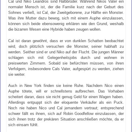
Cal und Niko Leandros sind Halbbrüder. Während Nikos Vater ein
normaler Mensch ist, der die Familie kurz nach der Geburt des
Sohnes verließ, ist Cal, der Zweitgeborene, zur Hälfte ein Monster.
Was ihre Mutter dazu bewog, sich mit einem Auphe einzulassen,
können sich beide ebensowenig erklären wie den Grund, weshalb
die bizarren Wesen eine Hybride haben zeugen wollen.
Cal ist daran gewöhnt, dass er von dunklen Schatten beobachtet
wird, doch plötzlich versuchen die Monster, seiner habhaft zu
werden. Seither sind er und Niko auf der Flucht. Die jungen Männer
schlagen sich mit Gelegenheitsjobs durch und wohnen in
preiswerten Zimmern. Sobald sie befürchten müssen, von ihren
Verfolgern, insbesondere Cals Vater, aufgespürt zu werden, ziehen
sie weiter.
Auch in New York finden sie keine Ruhe. Nachdem Nico einen
Auphe tötete, will er schnellstens aufbrechen. Das Vorhaben
scheitert daran, dass sie nicht genug Geld für einen Wagen haben.
Allerdings entpuppt sich der eloquente Verkäufer als ein Puck.
Noch nie haben Nico und Cal jemandem vertraut; entsprechend
schwer fällt es ihnen, sich auf Robin Goodfellow einzulassen, der
sich ihnen trotz der prekären Situation anschließen möchte, da er
sich einsam fühlt.