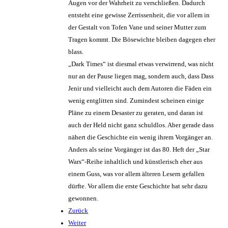
Augen vor der Wahrheit zu verschließen. Dadurch
entsteht eine gewisse Zerrissenheit, die vor allem in
der Gestalt von Tofen Vane und seiner Mutter zum
Tragen kommt. Die Bösewichte bleiben dagegen eher
blass.
„Dark Times“ ist diesmal etwas verwirrend, was nicht
nur an der Pause liegen mag, sondern auch, dass Dass
Jenir und vielleicht auch dem Autoren die Fäden ein
wenig entglitten sind. Zumindest scheinen einige
Pläne zu einem Desaster zu geraten, und daran ist
auch der Held nicht ganz schuldlos. Aber gerade dass
nähert die Geschichte ein wenig ihrem Vorgänger an.
Anders als seine Vorgänger ist das 80. Heft der „Star
Wars“-Reihe inhaltlich und künstlerisch eher aus
einem Guss, was vor allem älteren Lesern gefallen
dürfte. Vor allem die erste Geschichte hat sehr dazu
gewonnen.
Zurück
Weiter