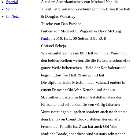
Spezial
Aus dem Amerikanischen von Michael Nagula
Spiele
Titelillustration und Zeichnungen von Brian Koschak
Im Netz
& Douglas Wheatley
Tusche von Dan Parsons
Farben von Michael E. Wiggam & Dave McCaig
Panini
, 2010, Heft, 60 Seiten, 3,95 EUR
Christel Scheja
Wie erwartet geht es im 80. Heft von „Star Wars“ mit
den beiden Reihen weiter, die die Heftserie schon eine
ganze Weile beherrschen. „Held der Konföderation“
beginnt dort, wo Heft 79 aufgehört hat.
Die diplomatische Mission nach Valahari endete in
einem Desaster. Obi Wan Kenobi und Anakin
Skywalker mussten nicht nur feststellen, dass der
Herrscher und seine Familie von völlig falschen
Voraussetzungen ausgehen sondern auch noch unter
dem Bann von Count Dooku stehen, der ein alter
Freund der Familie ist. Zwar hat auch Obi Wan
ähnliche Bande, aber diese sind weitaus schwächer