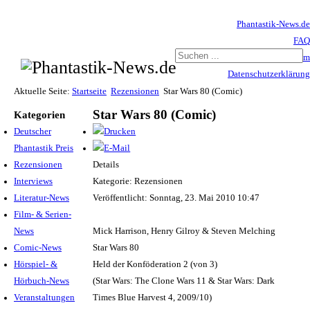
Phantastik-News.de
FAQ
Impressum
Datenschutzerklärung
Haftungsausschluss
Aktuelle Seite:
Startseite
Rezensionen
Star Wars 80 (Comic)
Star Wars 80 (Comic)
Kategorien
Deutscher
Phantastik Preis
Rezensionen
Details
Interviews
Kategorie: Rezensionen
Literatur-News
Veröffentlicht: Sonntag, 23. Mai 2010 10:47
Film- & Serien-
News
Mick Harrison, Henry Gilroy & Steven Melching
Comic-News
Star Wars 80
Hörspiel- &
Held der Konföderation 2 (von 3)
Hörbuch-News
(Star Wars: The Clone Wars 11 & Star Wars: Dark
Veranstaltungen
Times Blue Harvest 4, 2009/10)