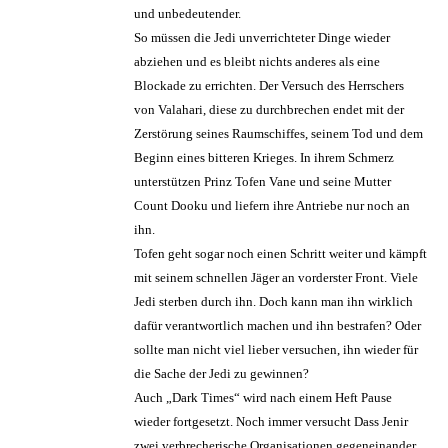
und unbedeutender.
So müssen die Jedi unverrichteter Dinge wieder
abziehen und es bleibt nichts anderes als eine
Blockade zu errichten. Der Versuch des Herrschers
von Valahari, diese zu durchbrechen endet mit der
Zerstörung seines Raumschiffes, seinem Tod und dem
Beginn eines bitteren Krieges. In ihrem Schmerz
unterstützen Prinz Tofen Vane und seine Mutter
Count Dooku und liefern ihre Antriebe nur noch an
ihn.
Tofen geht sogar noch einen Schritt weiter und kämpft
mit seinem schnellen Jäger an vorderster Front. Viele
Jedi sterben durch ihn. Doch kann man ihn wirklich
dafür verantwortlich machen und ihn bestrafen? Oder
sollte man nicht viel lieber versuchen, ihn wieder für
die Sache der Jedi zu gewinnen?
Auch „Dark Times“ wird nach einem Heft Pause
wieder fortgesetzt. Noch immer versucht Dass Jenir
zwei verbrecherische Organisationen gegeneinander