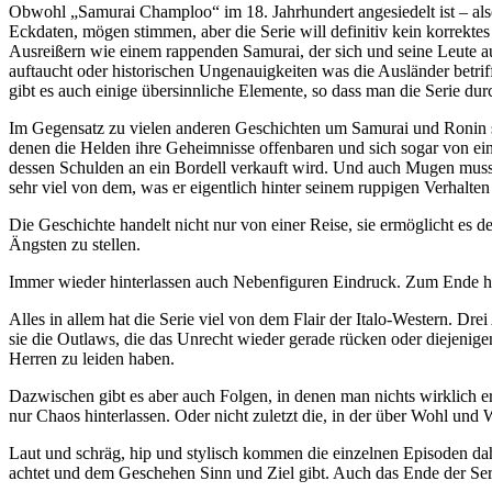
Obwohl „Samurai Champloo“ im 18. Jahrhundert angesiedelt ist – also m
Eckdaten, mögen stimmen, aber die Serie will definitiv kein korrekt
Ausreißern wie einem rappenden Samurai, der sich und seine Leute au
auftaucht oder historischen Ungenauigkeiten was die Ausländer betr
gibt es auch einige übersinnliche Elemente, so dass man die Serie du
Im Gegensatz zu vielen anderen Geschichten um Samurai und Ronin st
denen die Helden ihre Geheimnisse offenbaren und sich sogar von einer 
dessen Schulden an ein Bordell verkauft wird. Und auch Mugen muss si
sehr viel von dem, was er eigentlich hinter seinem ruppigen Verhalten 
Die Geschichte handelt nicht nur von einer Reise, sie ermöglicht es d
Ängsten zu stellen.
Immer wieder hinterlassen auch Nebenfiguren Eindruck. Zum Ende hi
Alles in allem hat die Serie viel von dem Flair der Italo-Western. Dr
sie die Outlaws, die das Unrecht wieder gerade rücken oder diejenige
Herren zu leiden haben.
Dazwischen gibt es aber auch Folgen, in denen man nichts wirklich er
nur Chaos hinterlassen. Oder nicht zuletzt die, in der über Wohl und
Laut und schräg, hip und stylisch kommen die einzelnen Episoden da
achtet und dem Geschehen Sinn und Ziel gibt. Auch das Ende der Seri