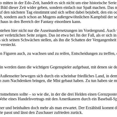
itten in der Edo-Zeit, handelt es sich nicht um eine historische Serie
es Bild dieser Zeit wider geben, sondern einfach nur Spaß machen. Da
f den nächsten Tag einstimmt und sich selbst dabei bejubelt, den ein 
ifft, sondern auch schon an Mugens außergewöhnlichen Kampfstil der se
rchaus in den Bereich der Fantasy einordnen kann.
ehen hier nicht nur die Auseinandersetzungen im Vordergrund. Auch w
verletzlichen Seite zeigen. Das ist etwa bei Jin der Fall, als er sich 
ch seinen Schwächen stellen, als ihn die Schatten der Vergangenheit e
versteckt.
en Figuren auch, zu wachsen und zu reifen, Entscheidungen zu treffen, di
n werden dann die wichtigen Gegenspieler aufgebaut, mit denen sie 
ei Außenseiter bewegen sich durch ein scheinbar friedliches Land, in d
n zum Nachdenken bringen, die Mist gebaut haben. Zu tun haben sie mei
nstnehmen sollte – so wie die, in der die drei Helden einen Grenzpost
 Wehe eines Handelsvertrags mit den Amerikanern durch ein Baseball-Sp
her und beinhalten doch mehr als man erwartet. Der Erzählstil kommt
e passt und lässt den Zuschauer zufrieden zurück.