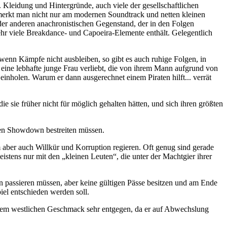
. Kleidung und Hintergründe, auch viele der gesellschaftlichen
s merkt man nicht nur am modernen Soundtrack und netten kleinen
oder anderen anachronistischen Gegenstand, der in den Folgen
hr viele Breakdance- und Capoeira-Elemente enthält. Gelegentlich
enn Kämpfe nicht ausbleiben, so gibt es auch ruhige Folgen, in
in eine lebhafte junge Frau verliebt, die von ihrem Mann aufgrund von
inholen. Warum er dann ausgerechnet einem Piraten hilft... verrät
e sie früher nicht für möglich gehalten hätten, und sich ihren größten
den Showdown bestreiten müssen.
em aber auch Willkür und Korruption regieren. Oft genug sind gerade
stens nur mit den „kleinen Leuten“, die unter der Machtgier ihrer
en passieren müssen, aber keine gültigen Pässe besitzen und am Ende
iel entschieden werden soll.
 dem westlichen Geschmack sehr entgegen, da er auf Abwechslung