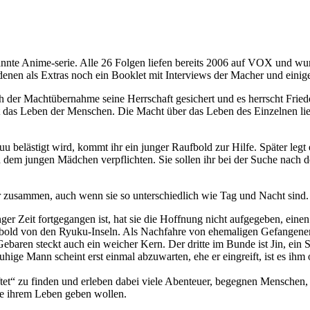
nte Anime-serie. Alle 26 Folgen liefen bereits 2006 auf VOX und wur
enen als Extras noch ein Booklet mit Interviews der Macher und einig
h der Machtübernahme seine Herrschaft gesichert und es herrscht Frie
t das Leben der Menschen. Die Macht über das Leben des Einzelnen lieg
u belästigt wird, kommt ihr ein junger Raufbold zur Hilfe. Später leg
ch dem jungen Mädchen verpflichten. Sie sollen ihr bei der Suche nach
er zusammen, auch wenn sie so unterschiedlich wie Tag und Nacht sind.
er Zeit fortgegangen ist, hat sie die Hoffnung nicht aufgegeben, einen
Raufbold von den Ryuku-Inseln. Als Nachfahre von ehemaligen Gefangenen
ebaren steckt auch ein weicher Kern. Der dritte im Bunde ist Jin, ein
ige Mann scheint erst einmal abzuwarten, ehe er eingreift, ist es ihm 
“ zu finden und erleben dabei viele Abenteuer, begegnen Menschen, di
ie ihrem Leben geben wollen.