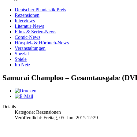
Deutscher Phantastik Preis
Rezensionen
Interviews
Literatur-News
Film- & Serien-News
Comic-News
Hörspiel- & Hörbuch-News
Veranstaltungen
Spezial
Spiele
Im Netz
Samurai Champloo – Gesamtausgabe (DV
Details
Kategorie: Rezensionen
Veröffentlicht: Freitag, 05. Juni 2015 12:29