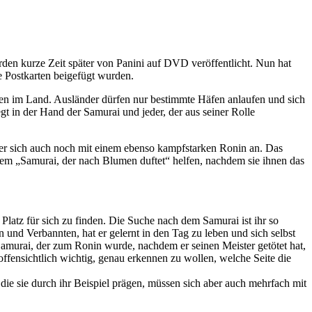
den kurze Zeit später von Panini auf DVD veröffentlicht. Nun hat
e Postkarten beigefügt wurden.
den im Land. Ausländer dürfen nur bestimmte Häfen anlaufen und sich
t in der Hand der Samurai und jeder, der aus seiner Rolle
t er sich auch noch mit einem ebenso kampfstarken Ronin an. Das
 dem „Samurai, der nach Blumen duftet“ helfen, nachdem sie ihnen das
 Platz für sich zu finden. Die Suche nach dem Samurai ist ihr so
 und Verbannten, hat er gelernt in den Tag zu leben und sich selbst
 Samurai, der zum Ronin wurde, nachdem er seinen Meister getötet hat,
offensichtlich wichtig, genau erkennen zu wollen, welche Seite die
e sie durch ihr Beispiel prägen, müssen sich aber auch mehrfach mit