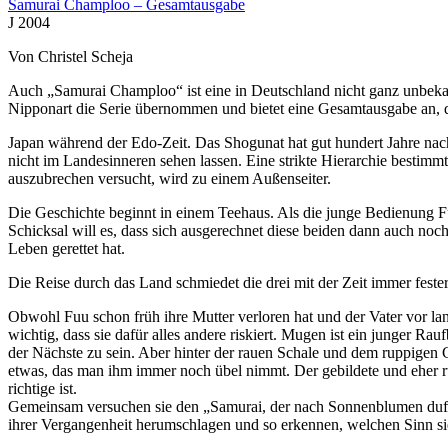
Samurai Champloo – Gesamtausgabe
J 2004
Von Christel Scheja
Auch „Samurai Champloo“ ist eine in Deutschland nicht ganz unbekan
Nipponart die Serie übernommen und bietet eine Gesamtausgabe an, d
Japan während der Edo-Zeit. Das Shogunat hat gut hundert Jahre nac
nicht im Landesinneren sehen lassen. Eine strikte Hierarchie bestimm
auszubrechen versucht, wird zu einem Außenseiter.
Die Geschichte beginnt in einem Teehaus. Als die junge Bedienung Fu
Schicksal will es, dass sich ausgerechnet diese beiden dann auch no
Leben gerettet hat.
Die Reise durch das Land schmiedet die drei mit der Zeit immer fest
Obwohl Fuu schon früh ihre Mutter verloren hat und der Vater vor lang
wichtig, dass sie dafür alles andere riskiert. Mugen ist ein junger 
der Nächste zu sein. Aber hinter der rauen Schale und dem ruppigen G
etwas, das man ihm immer noch übel nimmt. Der gebildete und eher ruh
richtige ist.
Gemeinsam versuchen sie den „Samurai, der nach Sonnenblumen duftet
ihrer Vergangenheit herumschlagen und so erkennen, welchen Sinn s