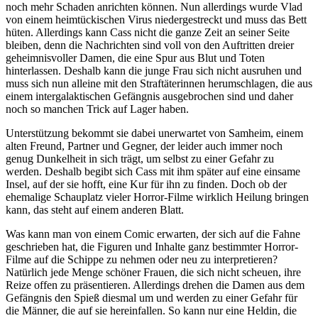
noch mehr Schaden anrichten können. Nun allerdings wurde Vlad
von einem heimtückischen Virus niedergestreckt und muss das Bett
hüten. Allerdings kann Cass nicht die ganze Zeit an seiner Seite
bleiben, denn die Nachrichten sind voll von den Auftritten dreier
geheimnisvoller Damen, die eine Spur aus Blut und Toten
hinterlassen. Deshalb kann die junge Frau sich nicht ausruhen und
muss sich nun alleine mit den Straftäterinnen herumschlagen, die aus
einem intergalaktischen Gefängnis ausgebrochen sind und daher
noch so manchen Trick auf Lager haben.
Unterstützung bekommt sie dabei unerwartet von Samheim, einem
alten Freund, Partner und Gegner, der leider auch immer noch
genug Dunkelheit in sich trägt, um selbst zu einer Gefahr zu
werden. Deshalb begibt sich Cass mit ihm später auf eine einsame
Insel, auf der sie hofft, eine Kur für ihn zu finden. Doch ob der
ehemalige Schauplatz vieler Horror-Filme wirklich Heilung bringen
kann, das steht auf einem anderen Blatt.
Was kann man von einem Comic erwarten, der sich auf die Fahne
geschrieben hat, die Figuren und Inhalte ganz bestimmter Horror-
Filme auf die Schippe zu nehmen oder neu zu interpretieren?
Natürlich jede Menge schöner Frauen, die sich nicht scheuen, ihre
Reize offen zu präsentieren. Allerdings drehen die Damen aus dem
Gefängnis den Spieß diesmal um und werden zu einer Gefahr für
die Männer, die auf sie hereinfallen. So kann nur eine Heldin, die