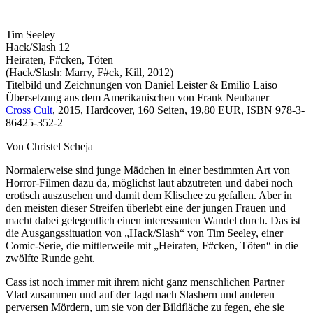
Tim Seeley
Hack/Slash 12
Heiraten, F#cken, Töten
(Hack/Slash: Marry, F#ck, Kill, 2012)
Titelbild und Zeichnungen von Daniel Leister & Emilio Laiso
Übersetzung aus dem Amerikanischen von Frank Neubauer
Cross Cult
, 2015, Hardcover, 160 Seiten, 19,80 EUR, ISBN 978-3-
86425-352-2
Von Christel Scheja
Normalerweise sind junge Mädchen in einer bestimmten Art von
Horror-Filmen dazu da, möglichst laut abzutreten und dabei noch
erotisch auszusehen und damit dem Klischee zu gefallen. Aber in
den meisten dieser Streifen überlebt eine der jungen Frauen und
macht dabei gelegentlich einen interessanten Wandel durch. Das ist
die Ausgangssituation von „Hack/Slash“ von Tim Seeley, einer
Comic-Serie, die mittlerweile mit „Heiraten, F#cken, Töten“ in die
zwölfte Runde geht.
Cass ist noch immer mit ihrem nicht ganz menschlichen Partner
Vlad zusammen und auf der Jagd nach Slashern und anderen
perversen Mördern, um sie von der Bildfläche zu fegen, ehe sie