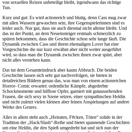
von sexuellen Reizen unbeteiligt bleibt, irgendwann das richtige
Tun.
Kurz und gut: Es wird actionreich und blutig, denn Cass mag zwar
mit allen Wassern gewaschen sein, ihre Gegenspielerinnen sind es
leider auch. Nur gut, dass sie auch diesmal nicht alleine bleibt. Und
das ist der Punkt, an dem Neueinsteiger erstmals schmerzlich zu
spüren bekommen, dass die Geschichte schon sehr lange läuft. Die
Dynamik zwischen Cass und ihrem ehemaligen Lover hat eine
Vorgeschichte die nur kurz erwähnt aber nicht weiter ausgeführt
wird, so dass man die Dynamik zwischen ihnen zwar spürt, aber
nicht alles verstehen kann.
Das tut dem Gesamteindruck aber kaum Abbruch. Die beiden
Geschichte lassen sich sehr gut nachverfolgen, sie bieten in
detailreichen Bildern genau das, was man von einem actionreichen
Horror- Comic erwartet: ordentliche Kämpfe, abgedrehte
Schockmomente und hilflose Opfer, garniert mit gutaussehenden
Frauen, die sich sexy in Szene setzen, einer sympathischen Heldin
und nicht zuletzt vielen kleinen aber feinen Anspielungen auf andere
Werke des Genres.
Alles in allem steht auch „Heiraten, F#cken, Töten“ solide in der
Tradition der „Hack/Slash“-Reihe und bietet spannende Geschichten
um eine Heldin, die den Spieß umgedreht hat und sich nun der