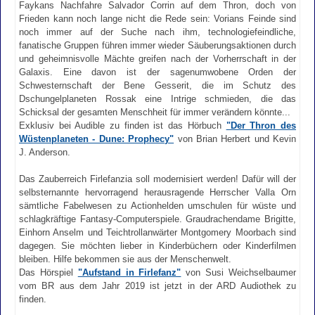
Faykans Nachfahre Salvador Corrin auf dem Thron, doch von
Frieden kann noch lange nicht die Rede sein: Vorians Feinde sind
noch immer auf der Suche nach ihm, technologiefeindliche,
fanatische Gruppen führen immer wieder Säuberungsaktionen durch
und geheimnisvolle Mächte greifen nach der Vorherrschaft in der
Galaxis. Eine davon ist der sagenumwobene Orden der
Schwesternschaft der Bene Gesserit, die im Schutz des
Dschungelplaneten Rossak eine Intrige schmieden, die das
Schicksal der gesamten Menschheit für immer verändern könnte...
Exklusiv bei Audible zu finden ist das Hörbuch
"Der Thron des
Wüstenplaneten - Dune: Prophecy"
von Brian Herbert und Kevin
J. Anderson.
Das Zauberreich Firlefanzia soll modernisiert werden! Dafür will der
selbsternannte hervorragend herausragende Herrscher Valla Orn
sämtliche Fabelwesen zu Actionhelden umschulen für wüste und
schlagkräftige Fantasy-Computerspiele. Graudrachendame Brigitte,
Einhorn Anselm und Teichtrollanwärter Montgomery Moorbach sind
dagegen. Sie möchten lieber in Kinderbüchern oder Kinderfilmen
bleiben. Hilfe bekommen sie aus der Menschenwelt.
Das Hörspiel
"Aufstand in Firlefanz"
von Susi Weichselbaumer
vom BR aus dem Jahr 2019 ist jetzt in der ARD Audiothek zu
finden.