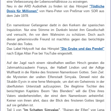
eine Verbesserung der Lebensverhältnisse zu erzwingen.
Neu in der ARD Audiothek zu finden ist das Hörspiel
"Tödliche
Dosis für Millionen"
von Hans-Peter von Preßmar vom SDR aus
dem Jahr 1978.
Ein namenloser Gefangener darbt in den Kerkern der spanischen
Inquisition. Nur eine Stimme im Dunkeln leistet ihm Gesellschaft
und versucht, ihn vor dem Wahnsinn zu schützen. Doch auch
dieser geheimnisvolle Freund ist machtlos gegen das berüchtigte
Pendel des Todes.
Das Label Holysoft hat das Hörspiel
"Die Grube und das Pendel"
nach Edgar Allan Poe bei YouTube eingestellt.
Auf der Jagd nach einem rätselhaften weißen Hirsch geraten die
Jahrmarktszauberin Franya, der Halbelf Lindion und der Adlige
Wulfhardt in die Ränke des finsteren Namenlosen Gottes. Sein Ziel:
die Mysterien der uralten Elfenstadt Simyala. Derweil reist die
Skaldin Eyvin in eine ferne Metropole, um dort ein Geheimnis in der
überfluteten Unterstadt aufzuspüren. Die illegitime Tochter des
berüchtigten Kapitäns Beorn "des Blenders" will die Ehre ihres
Vaters wiederherstellen, der einst dem Namenlosen anheimfiel.
Keiner von ihnen ahnt, dass der Blick des finsteren Gottes längst
auf sie gefallen ist.
Teil 1 von
"Im Schatten Simyalas"
, "Ruinen der Elfen" von Lena