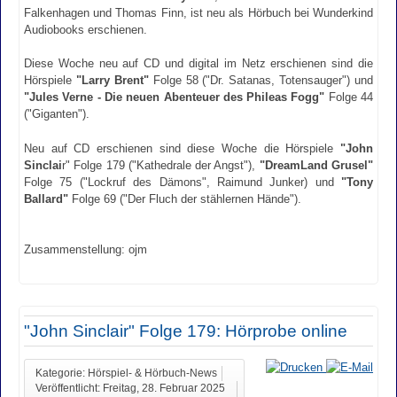
Falkenhagen und Thomas Finn, ist neu als Hörbuch bei Wunderkind
Audiobooks erschienen.
Diese Woche neu auf CD und digital im Netz erschienen sind die
Hörspiele
"Larry Brent"
Folge 58 ("Dr. Satanas, Totensauger") und
"Jules Verne - Die neuen Abenteuer des Phileas Fogg"
Folge 44
("Giganten").
Neu auf CD erschienen sind diese Woche die Hörspiele
"John
Sinclai
r" Folge 179 ("Kathedrale der Angst"),
"DreamLand Grusel"
Folge 75 ("Lockruf des Dämons", Raimund Junker) und
"Tony
Ballard"
Folge 69 ("Der Fluch der stählernen Hände").
Zusammenstellung: ojm
"John Sinclair" Folge 179: Hörprobe online
Kategorie: Hörspiel- & Hörbuch-News
Veröffentlicht: Freitag, 28. Februar 2025