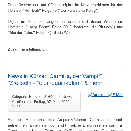
Diese Woche neu auf CD und digital im Netz erschienen ist das
Hörspiel
"Hui Buh"
Folge 45 ("Der künstliche König").
Digital im Netz neu angeboten werden seit dieser Woche die
Hörspiele
"Larry Brent"
Folge 60 ("Nosferata, die Blutlady") und
"Murder Tales"
Folge 9 ("Blinde Wut").
Zusammenstellung: ojm
News in Kürze: "Carmilla, der Vampir",
"Zreitseln - Tolomoquinkolom" & mehr
Kategorie: Hörspiel- & Hörbuch-News
Veröffentlicht: Freitag, 07. März 2025
14:13
Als die Andersons des Au-pair-Mädchen Carmilla bei sich
aufnehmen, ahnen sie noch nicht, welche Ereignisse sie damit in
Gang gesetzt haben. Zwar schließt Tochter Laura den Gast schnell