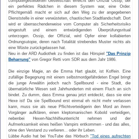
computergesteuerten Gesellschaft erreicht den Offizial Ossip, der
ein perfektes Rädchen in diesem System war, eine Order.
Pflichtgemäß macht er sich auf den Weg zu der angegebenen
Dienststelle in einer verwüsteten, chaotischen Stadtlandschaft. Dort
wird er überraschenderweise vom Computer als Sicherheitsrisiko
eingestuft und einem entwürdigenden Überprüfungsritual
unterzogen. Ossip, der Offizial, wird Opfer einer kollabierten
Ordnungsutopie, deren nach Totalität strebendes Muster nichts als
eine Wüste zurückgelassen hat.
Neu in der ARD Audiothek zu finden ist das Hörspiel
"Das Prinzip
Beharrung"
von Gregor Retti vom SDR aus dem Jahr 1986.
Die einzige Magie, an die Emma Hart glaubt, ist Koffein. Eine
zufällige Begegnung mit einem selbstmordgefährdeten Engel bringt
die junge Anwältin jedoch nach Spellbound - eine Stadt, die
übernatürliche Wesen seit Jahrhunderten mit einem Fluch an sich
bindet. Zu dumm, dass Emma genau jetzt entdeckt, dass sie eine
Hexe ist! Da sie Spellbound erst einmal eh nicht mehr verlassen
kann, muss sie als neue Pflichtverteidigerin den Mord an ihrem
Vorgänger aufklären, einen kleptomanischen Kobold verteidigen,
nebenbei Hexen-Nachhilfeunterricht nehmen und der
Aufmerksamkeit eines heißen Vampirs entkommen - und das alles,
ohne den Verstand zu verlieren... oder ihr Leben.
Lübbe Audio hat bei YouTube das Hörbuch
"Tod eines aufrechten