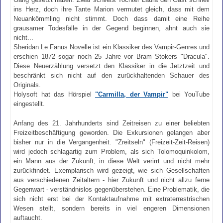
ins Herz, doch ihre Tante Marion vermutet gleich, dass mit dem
Neuankömmling nicht stimmt. Doch dass damit eine Reihe
grausamer Todesfälle in der Gegend beginnen, ahnt auch sie
nicht...
Sheridan Le Fanus Novelle ist ein Klassiker des Vampir-Genres und
erschien 1872 sogar noch 25 Jahre vor Bram Stokers "Dracula".
Diese Neuerzählung versetzt den Klassiker in die Jetztzeit und
beschränkt sich nicht auf den zurückhaltenden Schauer des
Originals.
Holysoft hat das Hörspiel
"Carmilla, der Vampir"
bei YouTube
eingestellt.
Anfang des 21. Jahrhunderts sind Zeitreisen zu einer beliebten
Freizeitbeschäftigung geworden. Die Exkursionen gelangen aber
bisher nur in die Vergangenheit. "Zreitseln" (Freizeit-Zeit-Reisen)
wird jedoch schlagartig zum Problem, als sich Tolomoquinkolom,
ein Mann aus der Zukunft, in diese Welt verirrt und nicht mehr
zurückfindet. Exemplarisch wird gezeigt, wie sich Gesellschaften
aus verschiedenen Zeitaltern - hier Zukunft und nicht allzu ferne
Gegenwart - verständnislos gegenüberstehen. Eine Problematik, die
sich nicht erst bei der Kontaktaufnahme mit extraterrestrischen
Wesen stellt, sondern bereits in viel engeren Dimensionen
auftaucht.