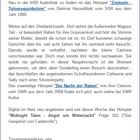
Neu in der ARD Audiothek zu finden ist das Hörspiel
"Zreitseln -
Tolomoquinkolom"
von Dietmar Hasselblatt vom SDR aus dem
Jahr 1989.
Winter auf den Shetland-Inseln. Dort wohnt der Außenseiter Magnus
Tait - er bewundert Raben für ihre Grausamkeit und hört die Stimme
seiner Mutter, obwohl die schon tot ist. Im Dorf kursieren schaurige
Gerüchte über ihn, seit acht Jahren hat ihn niemand mehr besucht.
Damals wurde er verhaftet, nachdem die kleine Catriona
verschwunden war. Doch man konnte ihm nichts nachweisen. Sie
wurde nie gefunden. In dieser Neujahrsnacht ist der Moment
gekommen, um dem alten Sonderling einen Besuch abzustatten -
das beschließen die angetrunkenen Schulfreundinnen Catherine und
Sally nach einer Silvesterparty.
Das zweiteilige Hörspiel
"Die Nacht der Raben"
von Ann Cleeves
vom SWR aus dem Jahr 2009 findet sich jetzt auch online bei SWR
Kultur.
Digital im Netz neu angeboten wird seit dieser Woche das Hörspiel
"Midnight Tales - Angst um Mitternacht"
Folge 102 ("Das
Gespenst von Canterville").
Zusammenstellung: ojm