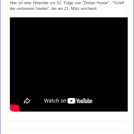
Hier ist eine Hörprobe zur 52. Folge von "Dorian Hunter", "Schiff
der verlorenen Seelen", die am 21. März erscheint.