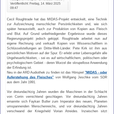
Veröffentlicht: Freitag, 14. März 2025
09:47
Cecil Roughtrade hat das MIDAS-Projekt entwickelt, eine Technik
zur Aufzeichnung menschlicher Persönlichkeiten und, wie sich
später herausstellt, auch zur Produktion von Kopien aus Fleisch
und Blut. Auf Grund unbefriedigender Ergebnisse wurde dieses
Regierungsprojekt jedoch gekippt. Roughtrade arbeitet nun auf
eigene Rechnung und verkauft Kopien von Wissenschaftlern in
Schlüsselstellungen an Dritte-Welt-Länder. Pete Kirk ist ihm aus
persönlichen Motiven auf der Spur. Er erlebt unter Lebensgefahr alle
Ungeheuerlichkeiten, - sei es auf wirtschaftlichem, politischem oder
psychologischem Gebiet - deren Wurzel die skrupellose Anwendung
der Erfindung ist.
Neu in der ARD Audiothek zu finden ist das Hörspiel
"MIDAS - oder
Auferstehung des Fleisches"
von Wolfgang Jeschke vom SDR
aus dem Jahr 1991.
Vor dreiundachtzig Jahren wurden die Maschinen in der Schlacht
von Corrin vernichtend geschlagen. Vor dreiundachtzig Jahren
ernannte sich Faykan Butler zum Imperator des neuen, Planeten
umspannenden Menschenreichs, und vor dreiundachtzig Jahren
verschwand der Kriegsheld Vorian Atreides. Inzwischen sitzt