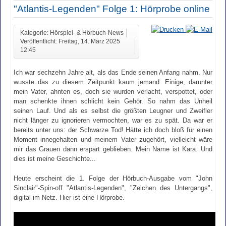
"Atlantis-Legenden" Folge 1: Hörprobe online
Kategorie: Hörspiel- & Hörbuch-News
Veröffentlicht: Freitag, 14. März 2025
12:45
Ich war sechzehn Jahre alt, als das Ende seinen Anfang nahm. Nur
wusste das zu diesem Zeitpunkt kaum jemand. Einige, darunter
mein Vater, ahnten es, doch sie wurden verlacht, verspottet, oder
man schenkte ihnen schlicht kein Gehör. So nahm das Unheil
seinen Lauf. Und als es selbst die größten Leugner und Zweifler
nicht länger zu ignorieren vermochten, war es zu spät. Da war er
bereits unter uns: der Schwarze Tod! Hätte ich doch bloß für einen
Moment innegehalten und meinem Vater zugehört, vielleicht wäre
mir das Grauen dann erspart geblieben. Mein Name ist Kara. Und
dies ist meine Geschichte...
Heute erscheint die 1. Folge der Hörbuch-Ausgabe vom "John
Sinclair"-Spin-off "Atlantis-Legenden", "Zeichen des Untergangs",
digital im Netz. Hier ist eine Hörprobe.