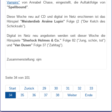
Vampirs"
von Annabel Chase, eingestellt, die Auftaktfolge von
"Spellbound"
.
Diese Woche neu auf CD und digital im Netz erschienen ist das
Hörspiel
"Meisterdieb Arsène Lupin"
Folge (2 ("Der Kelch des
Schicksals").
Digital im Netz neu angeboten werden seit dieser Woche die
Hörspiele
"Sherlock Holmes & Co."
Folge 82 ("Jung, schön, tot")
und
"Van Dusen"
Folge 37 ("Zahltag").
Zusammenstellung: ojm
Seite 34 von 101
Start
Zurück
29
30
31
32
33
34
35
36
37
38
Weiter
Ende