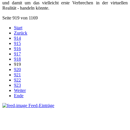
und damit um das vielleicht erste Verbrechen in der virtuellen
Realität - handeln könnte.
Seite 919 von 1169
Start
Zurück
914
915
916
917
918
919
920
921
922
923
Weiter
Ende
Feed-Einträge