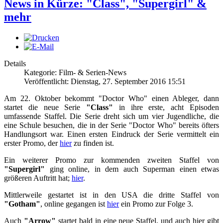
News in Kürze: "Class", "Supergirl" &
mehr
Details
Kategorie: Film- & Serien-News
Veröffentlicht: Dienstag, 27. September 2016 15:51
Am 22. Oktober bekommt "Doctor Who" einen Ableger, dann
startet die neue Serie
"Class"
in ihre erste, acht Episoden
umfassende Staffel. Die Serie dreht sich um vier Jugendliche, die
eine Schule besuchen, die in der Serie "Doctor Who" bereits öfters
Handlungsort war. Einen ersten Eindruck der Serie vermittelt ein
erster Promo, der
hier
zu finden ist.
Ein weiterer Promo zur kommenden zweiten Staffel von
"Supergirl"
ging online, in dem auch Superman einen etwas
größeren Auftritt hat;
hier
.
Mittlerweile gestartet ist in den USA die dritte Staffel von
"Gotham"
, online gegangen ist
hier
ein Promo zur Folge 3.
Auch
"Arrow"
startet bald in eine neue Staffel, und auch hier gibt