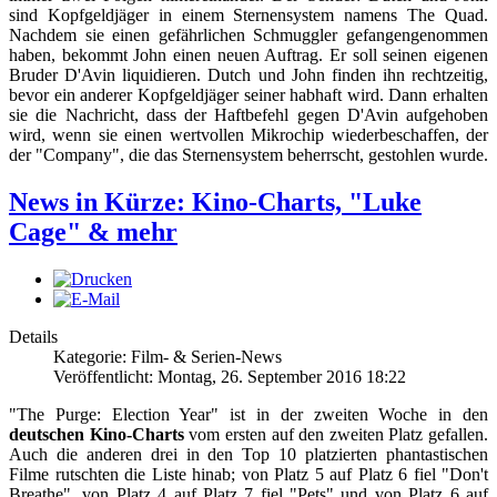
sind Kopfgeldjäger in einem Sternensystem namens The Quad.
Nachdem sie einen gefährlichen Schmuggler gefangengenommen
haben, bekommt John einen neuen Auftrag. Er soll seinen eigenen
Bruder D'Avin liquidieren. Dutch und John finden ihn rechtzeitig,
bevor ein anderer Kopfgeldjäger seiner habhaft wird. Dann erhalten
sie die Nachricht, dass der Haftbefehl gegen D'Avin aufgehoben
wird, wenn sie einen wertvollen Mikrochip wiederbeschaffen, der
der "Company", die das Sternensystem beherrscht, gestohlen wurde.
News in Kürze: Kino-Charts, "Luke
Cage" & mehr
Details
Kategorie: Film- & Serien-News
Veröffentlicht: Montag, 26. September 2016 18:22
"The Purge: Election Year" ist in der zweiten Woche in den
deutschen Kino-Charts
vom ersten auf den zweiten Platz gefallen.
Auch die anderen drei in den Top 10 platzierten phantastischen
Filme rutschten die Liste hinab; von Platz 5 auf Platz 6 fiel "Don't
Breathe", von Platz 4 auf Platz 7 fiel "Pets" und von Platz 6 auf