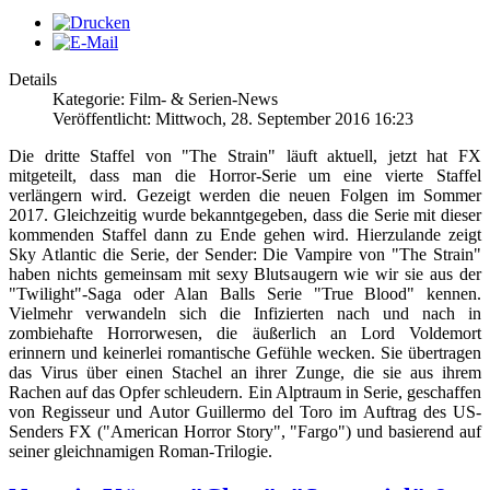
Details
Kategorie: Film- & Serien-News
Veröffentlicht: Mittwoch, 28. September 2016 16:23
Die dritte Staffel von "The Strain" läuft aktuell, jetzt hat FX
mitgeteilt, dass man die Horror-Serie um eine vierte Staffel
verlängern wird. Gezeigt werden die neuen Folgen im Sommer
2017. Gleichzeitig wurde bekanntgegeben, dass die Serie mit dieser
kommenden Staffel dann zu Ende gehen wird. Hierzulande zeigt
Sky Atlantic die Serie, der Sender: Die Vampire von "The Strain"
haben nichts gemeinsam mit sexy Blutsaugern wie wir sie aus der
"Twilight"-Saga oder Alan Balls Serie "True Blood" kennen.
Vielmehr verwandeln sich die Infizierten nach und nach in
zombiehafte Horrorwesen, die äußerlich an Lord Voldemort
erinnern und keinerlei romantische Gefühle wecken. Sie übertragen
das Virus über einen Stachel an ihrer Zunge, die sie aus ihrem
Rachen auf das Opfer schleudern. Ein Alptraum in Serie, geschaffen
von Regisseur und Autor Guillermo del Toro im Auftrag des US-
Senders FX ("American Horror Story", "Fargo") und basierend auf
seiner gleichnamigen Roman-Trilogie.