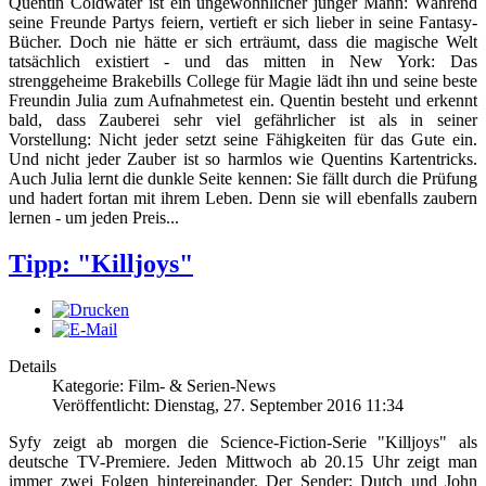
Quentin Coldwater ist ein ungewöhnlicher junger Mann: Während
seine Freunde Partys feiern, vertieft er sich lieber in seine Fantasy-
Bücher. Doch nie hätte er sich erträumt, dass die magische Welt
tatsächlich existiert - und das mitten in New York: Das
strenggeheime Brakebills College für Magie lädt ihn und seine beste
Freundin Julia zum Aufnahmetest ein. Quentin besteht und erkennt
bald, dass Zauberei sehr viel gefährlicher ist als in seiner
Vorstellung: Nicht jeder setzt seine Fähigkeiten für das Gute ein.
Und nicht jeder Zauber ist so harmlos wie Quentins Kartentricks.
Auch Julia lernt die dunkle Seite kennen: Sie fällt durch die Prüfung
und hadert fortan mit ihrem Leben. Denn sie will ebenfalls zaubern
lernen - um jeden Preis...
Tipp: "Killjoys"
Details
Kategorie: Film- & Serien-News
Veröffentlicht: Dienstag, 27. September 2016 11:34
Syfy zeigt ab morgen die Science-Fiction-Serie "Killjoys" als
deutsche TV-Premiere. Jeden Mittwoch ab 20.15 Uhr zeigt man
immer zwei Folgen hintereinander. Der Sender: Dutch und John