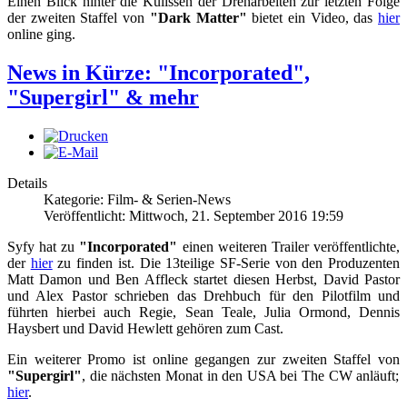
Einen Blick hinter die Kulissen der Dreharbeiten zur letzten Folge
der zweiten Staffel von
"Dark Matter"
bietet ein Video, das
hier
online ging.
News in Kürze: "Incorporated",
"Supergirl" & mehr
Details
Kategorie: Film- & Serien-News
Veröffentlicht: Mittwoch, 21. September 2016 19:59
Syfy hat zu
"Incorporated"
einen weiteren Trailer veröffentlichte,
der
hier
zu finden ist. Die 13teilige SF-Serie von den Produzenten
Matt Damon und Ben Affleck startet diesen Herbst, David Pastor
und Alex Pastor schrieben das Drehbuch für den Pilotfilm und
führten hierbei auch Regie, Sean Teale, Julia Ormond, Dennis
Haysbert und David Hewlett gehören zum Cast.
Ein weiterer Promo ist online gegangen zur zweiten Staffel von
"Supergirl"
, die nächsten Monat in den USA bei The CW anläuft;
hier
.