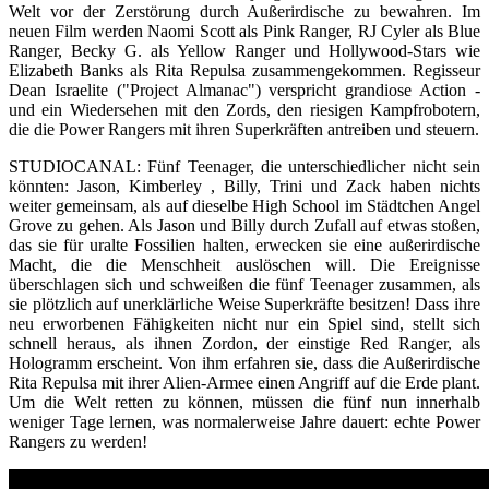
Welt vor der Zerstörung durch Außerirdische zu bewahren. Im
neuen Film werden Naomi Scott als Pink Ranger, RJ Cyler als Blue
Ranger, Becky G. als Yellow Ranger und Hollywood-Stars wie
Elizabeth Banks als Rita Repulsa zusammengekommen. Regisseur
Dean Israelite ("Project Almanac") verspricht grandiose Action -
und ein Wiedersehen mit den Zords, den riesigen Kampfrobotern,
die die Power Rangers mit ihren Superkräften antreiben und steuern.
STUDIOCANAL: Fünf Teenager, die unterschiedlicher nicht sein
könnten: Jason, Kimberley , Billy, Trini und Zack haben nichts
weiter gemeinsam, als auf dieselbe High School im Städtchen Angel
Grove zu gehen. Als Jason und Billy durch Zufall auf etwas stoßen,
das sie für uralte Fossilien halten, erwecken sie eine außerirdische
Macht, die die Menschheit auslöschen will. Die Ereignisse
überschlagen sich und schweißen die fünf Teenager zusammen, als
sie plötzlich auf unerklärliche Weise Superkräfte besitzen! Dass ihre
neu erworbenen Fähigkeiten nicht nur ein Spiel sind, stellt sich
schnell heraus, als ihnen Zordon, der einstige Red Ranger, als
Hologramm erscheint. Von ihm erfahren sie, dass die Außerirdische
Rita Repulsa mit ihrer Alien-Armee einen Angriff auf die Erde plant.
Um die Welt retten zu können, müssen die fünf nun innerhalb
weniger Tage lernen, was normalerweise Jahre dauert: echte Power
Rangers zu werden!