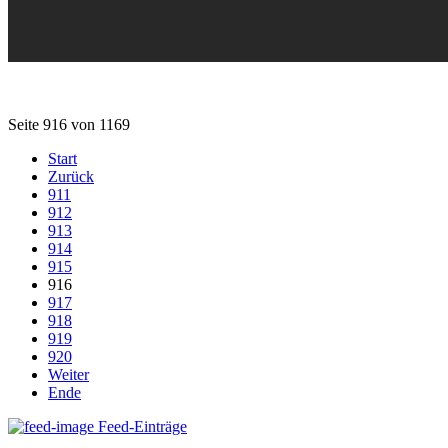
Seite 916 von 1169
Start
Zurück
911
912
913
914
915
916
917
918
919
920
Weiter
Ende
Feed-Einträge