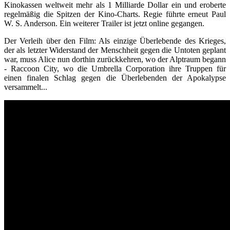
Kinokassen weltweit mehr als 1 Milliarde Dollar ein und eroberte
regelmäßig die Spitzen der Kino-Charts. Regie führte erneut Paul
W. S. Anderson. Ein weiterer Trailer ist jetzt online gegangen.
Der Verleih über den Film: Als einzige Überlebende des Krieges,
der als letzter Widerstand der Menschheit gegen die Untoten geplant
war, muss Alice nun dorthin zurückkehren, wo der Alptraum begann
- Raccoon City, wo die Umbrella Corporation ihre Truppen für
einen finalen Schlag gegen die Überlebenden der Apokalypse
versammelt...