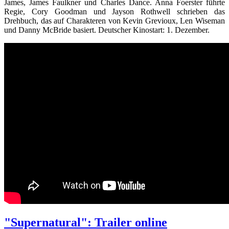
James, James Faulkner und Charles Dance. Anna Foerster führte
Regie, Cory Goodman und Jayson Rothwell schrieben das
Drehbuch, das auf Charakteren von Kevin Grevioux, Len Wiseman
und Danny McBride basiert. Deutscher Kinostart: 1. Dezember.
"Supernatural": Trailer online