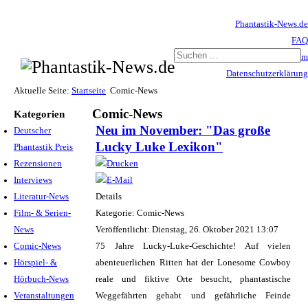
Phantastik-News.de
FAQ
Impressum
Datenschutzerklärung
Haftungsausschluss
Aktuelle Seite:
Startseite
Comic-News
Comic-News
Kategorien
Neu im November: "Das große
Deutscher
Lucky Luke Lexikon"
Phantastik Preis
Rezensionen
Interviews
Literatur-News
Details
Film- & Serien-
Kategorie: Comic-News
News
Veröffentlicht: Dienstag, 26. Oktober 2021 13:07
Comic-News
75 Jahre Lucky-Luke-Geschichte! Auf vielen
Hörspiel- &
abenteuerlichen Ritten hat der Lonesome Cowboy
Hörbuch-News
reale und fiktive Orte besucht, phantastische
Veranstaltungen
Weggefährten gehabt und gefährliche Feinde