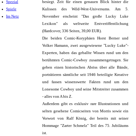
Spezial
besiegt. Zeit für einen genauen Blick hinter die
Spiele
Kulissen des Wild-West-Universums. Am 5.
Im Netz
November erscheint "Das große Lucky Luke
Lexikon" als weltweite Erstveröffentlichung
(Hardcover, 336 Seiten, 39,00 EUR).
Die beiden Comic-Koryphäen Horst Berner und
Volker Hamann, zwei ausgewiesene "Lucky Luke"-
Experten, haben das geballte Wissen rund um den
berühmten Comic-Cowboy zusammengetragen. Sie
geben einen historischen Abriss über alle Bände,
porträtieren sämtliche seit 1946 beteiligte Kreative
und fassen wissenswerte Fakten rund um den
Lonesome Cowboy und seine Mitstreiter zusammen
- alles von A bis Z.
Außerdem gibt es exklusiv rare Illustrationen und
selten gesehene Comicseiten von Morris sowie ein
Vorwort von Ralf König, der bereits mit seiner
Hommage "Zarter Schmelz" Teil des 75. Jubiläums
ist.