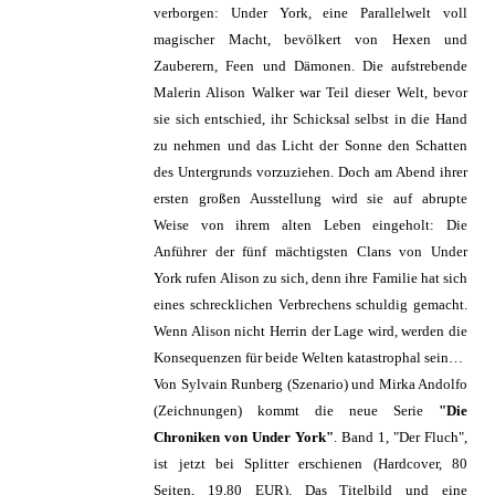
verborgen: Under York, eine Parallelwelt voll
magischer Macht, bevölkert von Hexen und
Zauberern, Feen und Dämonen. Die aufstrebende
Malerin Alison Walker war Teil dieser Welt, bevor
sie sich entschied, ihr Schicksal selbst in die Hand
zu nehmen und das Licht der Sonne den Schatten
des Untergrunds vorzuziehen. Doch am Abend ihrer
ersten großen Ausstellung wird sie auf abrupte
Weise von ihrem alten Leben eingeholt: Die
Anführer der fünf mächtigsten Clans von Under
York rufen Alison zu sich, denn ihre Familie hat sich
eines schrecklichen Verbrechens schuldig gemacht.
Wenn Alison nicht Herrin der Lage wird, werden die
Konsequenzen für beide Welten katastrophal sein…
Von Sylvain Runberg (Szenario) und Mirka Andolfo
(Zeichnungen) kommt die neue Serie
"Die
Chroniken von Under York"
. Band 1, "Der Fluch",
ist jetzt bei Splitter erschienen (Hardcover, 80
Seiten, 19,80 EUR). Das Titelbild und eine