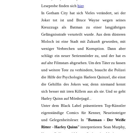
Leseprobe finden sich
hier
.
In Gotham City hat sich Vieles verändert, sei der
Joker tot ist und Bruce Wayne wegen seines
Kreuzzugs als Batman zu einer langjährigen
Gefängnisstrafe verurteilt wurde. Aus dem düsteren
Moloch ist eine Stadt mit Zukunft geworden, mit
weniger Verbrechen und Korruption. Dann aber
schlägt ein neuer Serienmörder zu, und der hat es
auf alte Filmstars abgesehen. Um den Täter zu fassen
und weitere Tote zu verhindern, braucht die Polizei
die Hilfe der Psychologin Harleen Quinzel, die einst
die Gehilfin des Jokers war, denn niemand kennt
sich besser mit irren Killern aus als sie. Und so geht
Harley Quinn auf Mörderjagd...
Unter dem Black Label präsentieren Top-Künstler
eigenständige Comics für Kenner, Neueinsteiger
und Gelegenheitsleser. In
"Batman - Der Weiße
Ritter - Harley Quinn"
interpretieren Sean Murphy,