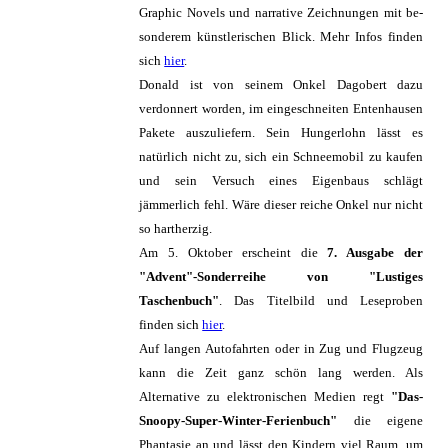
Graphic Novels und nar­ra­tive Zeich­nungen mit be­
son­derem künst­ler­ischen Blick. Mehr Infos finden
sich
hier
.
Donald ist von seinem Onkel Dagobert dazu
verdonnert worden, im eingeschneiten Entenhausen
Pakete auszuliefern. Sein Hungerlohn lässt es
natürlich nicht zu, sich ein Schneemobil zu kaufen
und sein Versuch eines Eigenbaus schlägt
jämmerlich fehl. Wäre dieser reiche Onkel nur nicht
so hartherzig.
Am 5. Oktober erscheint die
7. Ausgabe der
"Advent"-Sonderreihe von "Lustiges
Taschenbuch"
. Das Titelbild und Leseproben
finden sich
hier
.
Auf langen Autofahrten oder in Zug und Flugzeug
kann die Zeit ganz schön lang werden. Als
Alternative zu elektronischen Medien regt
"Das-
Snoopy-Super-Winter-Ferienbuch"
die eigene
Phantasie an und lässt den Kindern viel Raum, um