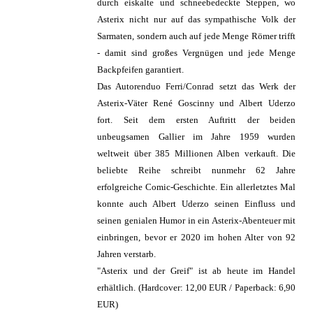
durch eiskalte und schneebedeckte Steppen, wo
Asterix nicht nur auf das sympathische Volk der
Sarmaten, sondern auch auf jede Menge Römer trifft
- damit sind großes Vergnügen und jede Menge
Backpfeifen garantiert.
Das Autorenduo Ferri/Conrad setzt das Werk der
Asterix-Väter René Goscinny und Albert Uderzo
fort. Seit dem ersten Auftritt der beiden
unbeugsamen Gallier im Jahre 1959 wurden
weltweit über 385 Millionen Alben verkauft. Die
beliebte Reihe schreibt nunmehr 62 Jahre
erfolgreiche Comic-Geschichte. Ein allerletztes Mal
konnte auch Albert Uderzo seinen Einfluss und
seinen genialen Humor in ein Asterix-Abenteuer mit
einbringen, bevor er 2020 im hohen Alter von 92
Jahren verstarb.
"Asterix und der Greif" ist ab heute im Handel
erhältlich. (Hardcover: 12,00 EUR / Paperback: 6,90
EUR)