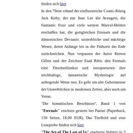
finden sich
hier
.
In den 70ern erfand der einflussreiche Comic-König
Jack Kirby, der mit Stan Lee die Avengers, die
Fantastic Four und viele weitere Marvel-Helden
erschaffen hat, die gottgleichen Eternals und die
dämonischen Deviants: unsterbliche und mächtige
Wesen, deren Anfänge bis in die Frühzeit der Erde
zurückreichen. Nun verpassen der Autor Kieron
Gillen und der Zeichner Esad Ribic den Eternals
eine Frischzellenkur und interpretieren ihre
reichhaltige, fantastische Mythologie auf
aufregende Weise neu. Es geht um alte Geheimnisse
der Unsterblichen in modernen Zeiten, aber auch um
Verrat.
"Die himmlischen Beschützer", Band 1 von
"Eternals"
erschien gestern bei Panini (Paperback,
156 Seiten, 18,00 EUR). Das Titelbild und eine
Leseprobe finden sich
hier
.
"The Art of The Last of Us"
erscheint Splitter in 2