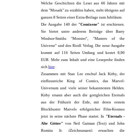
Welche Geschichten die Leser aus 66 Jahren mit
dem "Mosaik" zu erzählen haben, steht übrigens auf
ganzen 8 Seiten einer Extra-Beilage zum Jubiläum.
Die Ausgabe 140 der
"Comixene"
ist erschienen.
Sie bietet unter anderem Beiträge über Barry
Windsor-Smiths "Monster", "Masters of the
Universe" und den Riedl Verlag. Die neue Ausgabe
kommt auf 116 Seiten Umfang und kostet 8,90
EUR. Mehr zum Inhalt und eine Leseprobe finden
sich
hier
.
Zusammen mit Stan Lee erschuf Jack Kirby, der
einflussreiche King of Comics, das Marvel-
Universum und viele seiner bekanntesten Helden.
Kirby ersann aber auch die gottgleichen Eternals
aus der Frühzeit der Erde, mit deren erstem
Blockbuster Marvels erfolgreicher Film-Kosmos
jetzt in seine nächste Phase startet. In
"Eternals -
Alte Götter"
von Neil Gaiman (Text) und John
Romita Jr. (Zeichnungen) erwachen die