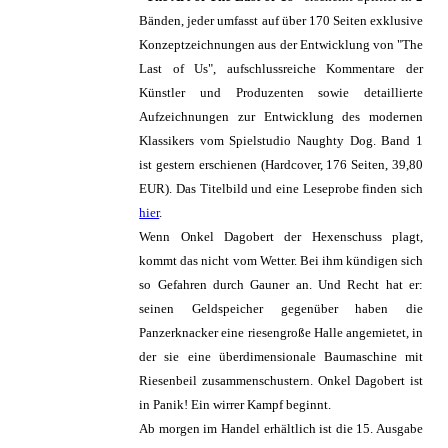
Bänden, jeder umfasst auf über 170 Seiten exklusive
Konzeptzeichnungen aus der Entwicklung von "The
Last of Us", aufschlussreiche Kommentare der
Künstler und Produzenten sowie detaillierte
Aufzeichnungen zur Entwicklung des modernen
Klassikers vom Spielstudio Naughty Dog. Band 1
ist gestern erschienen (Hardcover, 176 Seiten, 39,80
EUR). Das Titelbild und eine Leseprobe finden sich
hier
.
Wenn Onkel Dagobert der Hexenschuss plagt,
kommt das nicht vom Wetter. Bei ihm kündigen sich
so Gefahren durch Gauner an. Und Recht hat er:
seinen Geldspeicher gegenüber haben die
Panzerknacker eine riesengroße Halle angemietet, in
der sie eine überdimensionale Baumaschine mit
Riesenbeil zusammenschustern. Onkel Dagobert ist
in Panik! Ein wirrer Kampf beginnt.
Ab morgen im Handel erhältlich ist die 15. Ausgabe