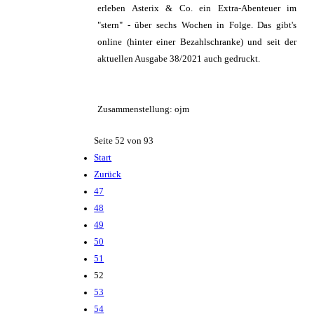
erleben Asterix & Co. ein Extra-Abenteuer im
"stern" - über sechs Wochen in Folge. Das gibt's
online (hinter einer Bezahlschranke) und seit der
aktuellen Ausgabe 38/2021 auch gedruckt.
Zusammenstellung: ojm
Seite 52 von 93
Start
Zurück
47
48
49
50
51
52
53
54