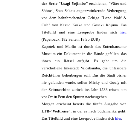
der Serie "Usagi Yojimbo"
erschienen, "Väter und
Söhne", Stan Sakais augenzwinkernde Verbeugung
vor dem bahnbrechenden Gekiga "Lone Wolf &
Cub" von Kazuo Koike und Gōseki Kojima. Das
Titelbild und eine Leseprobe finden sich
hier
.
(Paperback, 182 Seiten, 18,95 EUR)
Zapotek und Marlin ist durch das Entenhausener
Museum ein Dokument in die Hände gefallen, das
ihnen ein Rätsel aufgibt. Es geht um die
verschollene Inkastadt Vilcabamba, die unfassbare
Reichtümer beherbergen soll. Das die Stadt bisher
nie gefunden wurde, sollen Micky und Goofy mit
der Zeitmaschine zurück ins Jahr 1533 reisen, um
vor Ort in Peru den Spuren nachzugehen.
Morgen erscheint bereits die fünfte Ausgabe von
LTB-"Weltreise"
, in der es nach Südamerika geht.
Das Titelbild und eine Leseprobe finden sich
hier
.