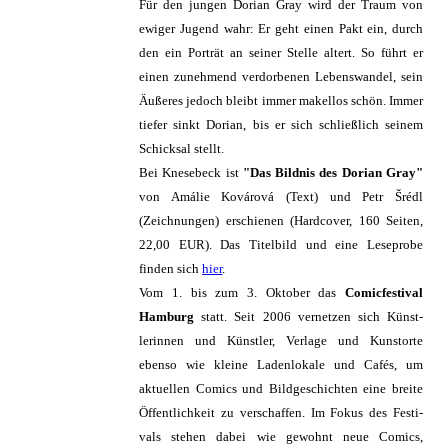
Für den jungen Dorian Gray wird der Traum von
ewiger Jugend wahr: Er geht einen Pakt ein, durch
den ein Porträt an seiner Stelle altert. So führt er
einen zunehmend verdorbenen Lebenswandel, sein
Äußeres jedoch bleibt immer makellos schön. Immer
tiefer sinkt Dorian, bis er sich schließlich seinem
Schicksal stellt.
Bei Knesebeck ist
"Das Bildnis des Dorian Gray"
von Amálie Kovárová (Text) und Petr Šrédl
(Zeichnungen) erschienen (Hardcover, 160 Seiten,
22,00 EUR). Das Titelbild und eine Leseprobe
finden sich
hier
.
Vom 1. bis zum 3. Oktober das
Comicfestival
Hamburg
statt. Seit 2006 vernetzen sich Künst­
lerin­nen und Künstler, Ver­lage und Kunst­orte
ebenso wie kleine Laden­lo­kale und Cafés, um
aktuellen Comics und Bild­geschich­ten eine breite
Öffent­lich­keit zu ver­schaffen. Im Fokus des Festi­
vals stehen dabei wie gewohnt neue Comics,