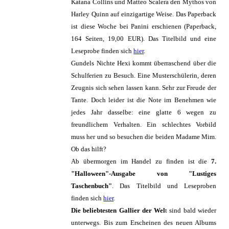
Katana Collins und Matteo Scalera den Mythos von
Harley Quinn auf einzigartige Weise. Das Paperback
ist diese Woche bei Panini erschienen (Paperback,
164 Seiten, 19,00 EUR). Das Titelbild und eine
Leseprobe finden sich
hier
.
Gundels Nichte Hexi kommt überraschend über die
Schulferien zu Besuch. Eine Musterschülerin, deren
Zeugnis sich sehen lassen kann. Sehr zur Freude der
Tante. Doch leider ist die Note im Benehmen wie
jedes Jahr dasselbe: eine glatte 6 wegen zu
freundlichem Verhalten. Ein schlechtes Vorbild
muss her und so besuchen die beiden Madame Mim.
Ob das hilft?
Ab übermorgen im Handel zu finden ist die
7.
"Halloween"-Ausgabe von "Lustiges
Taschenbuch"
. Das Titelbild und Leseproben
finden sich
hier
.
Die beliebtesten Gallier der Wel
t sind bald wieder
unterwegs. Bis zum Erscheinen des neuen Albums