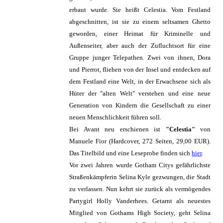
erbaut wurde. Sie heißt Celestia. Vom Festland
abgeschnitten, ist sie zu einem seltsamen Ghetto
geworden, einer Heimat für Kriminelle und
Außenseiter, aber auch der Zufluchtsort für eine
Gruppe junger Telepathen. Zwei von ihnen, Dora
und Pierrot, fliehen von der Insel und entdecken auf
dem Festland eine Welt, in der Erwachsene sich als
Hüter der "alten Welt" verstehen und eine neue
Generation von Kindern die Gesellschaft zu einer
neuen Menschlichkeit führen soll.
Bei Avant neu erschienen ist
"Celestia"
von
Manuele Fior (Hardcover, 272 Seiten, 29,00 EUR).
Das Titelbild und eine Leseprobe finden sich
hier
.
Vor zwei Jahren wurde Gotham Citys gefährlichste
Straßenkämpferin Selina Kyle gezwungen, die Stadt
zu verlassen. Nun kehrt sie zurück als vermögendes
Partygirl Holly Vanderhees. Getarnt als neuestes
Mitglied von Gothams High Society, geht Selina